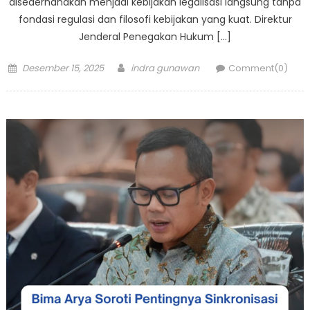
disederhanakan menjadi kebijakan legalisasi langsung tanpa
fondasi regulasi dan filosofi kebijakan yang kuat. Direktur
Jenderal Penegakan Hukum […]
Posted
Author
Desember 15, 2025
indra gunawan
Comment(0)
on