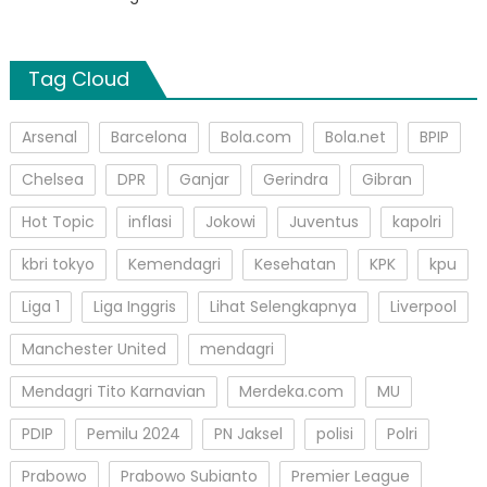
Tag Cloud
Arsenal
Barcelona
Bola.com
Bola.net
BPIP
Chelsea
DPR
Ganjar
Gerindra
Gibran
Hot Topic
inflasi
Jokowi
Juventus
kapolri
kbri tokyo
Kemendagri
Kesehatan
KPK
kpu
Liga 1
Liga Inggris
Lihat Selengkapnya
Liverpool
Manchester United
mendagri
Mendagri Tito Karnavian
Merdeka.com
MU
PDIP
Pemilu 2024
PN Jaksel
polisi
Polri
Prabowo
Prabowo Subianto
Premier League