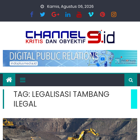
Skip
Kamis, Agustus 06, 2026
to
content
TAG:
LEGALISASI TAMBANG
ILEGAL