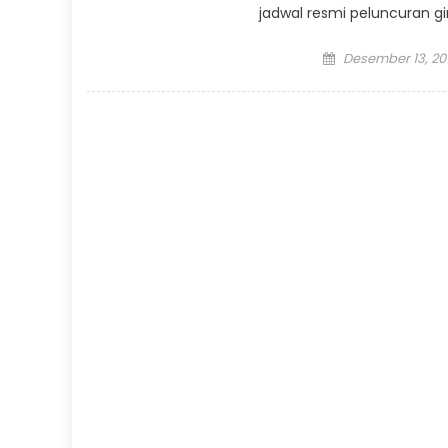
jadwal resmi peluncuran gim
Posted
Desember 13, 20
on