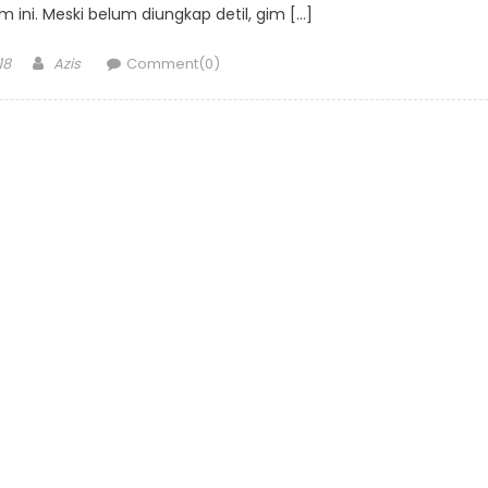
 ini. Meski belum diungkap detil, gim […]
Author
18
Azis
Comment(0)