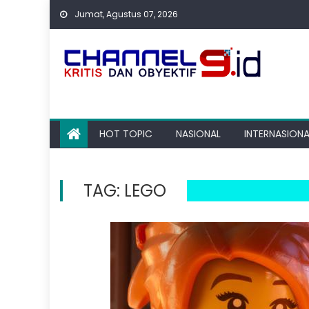
Skip
Jumat, Agustus 07, 2026
to
content
HOT TOPIC
NASIONAL
INTERNASIONA
TAG:
LEGO