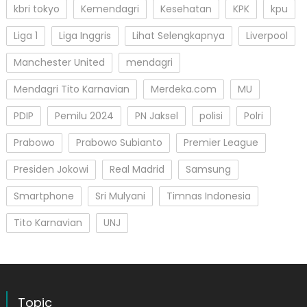
kbri tokyo
Kemendagri
Kesehatan
KPK
kpu
Liga 1
Liga Inggris
Lihat Selengkapnya
Liverpool
Manchester United
mendagri
Mendagri Tito Karnavian
Merdeka.com
MU
PDIP
Pemilu 2024
PN Jaksel
polisi
Polri
Prabowo
Prabowo Subianto
Premier League
Presiden Jokowi
Real Madrid
Samsung
Smartphone
Sri Mulyani
Timnas Indonesia
Tito Karnavian
UNJ
Topic