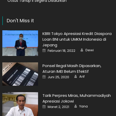
Otsus Tahap II Segera Disalurkan
Don't Miss it
KBRI Tokyo Apresiasi Kredit Diaspora
Loan BNI untuk UMKM Indonesia di
Jepang
Author
Posted
Dewi
Februari 18, 2022
on
Ponsel Ilegal Masih Dipasarkan,
Aturan IMEI Belum Efektif
Author
Posted
Arif
Juni 25, 2020
on
Tarik Perpres Miras, Muhammadiyah
Apresiasi Jokowi
Author
Posted
Yana
Maret 2, 2021
on