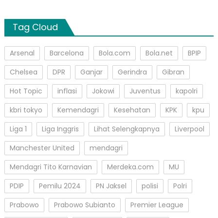
Tag Cloud
Arsenal
Barcelona
Bola.com
Bola.net
BPIP
Chelsea
DPR
Ganjar
Gerindra
Gibran
Hot Topic
inflasi
Jokowi
Juventus
kapolri
kbri tokyo
Kemendagri
Kesehatan
KPK
kpu
Liga 1
Liga Inggris
Lihat Selengkapnya
Liverpool
Manchester United
mendagri
Mendagri Tito Karnavian
Merdeka.com
MU
PDIP
Pemilu 2024
PN Jaksel
polisi
Polri
Prabowo
Prabowo Subianto
Premier League