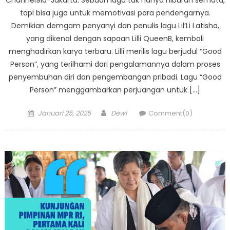
Channel9id-Jakarta. Sebuah lagu tak hanya hiburan semata,
tapi bisa juga untuk memotivasi para pendengarnya.
Demikian demgam penyanyi dan penulis lagu Lil’Li Latisha,
yang dikenal dengan sapaan Lilli QueenB, kembali
menghadirkan karya terbaru. Lilli merilis lagu berjudul “Good
Person”, yang terilhami dari pengalamannya dalam proses
penyembuhan diri dan pengembangan pribadi. Lagu “Good
Person” menggambarkan perjuangan untuk […]
Posted
Author
Januari 25, 2025
Dewi
Comment(0)
on