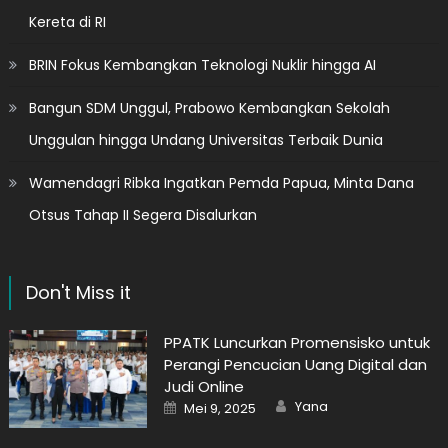
Kereta di RI
BRIN Fokus Kembangkan Teknologi Nuklir hingga AI
Bangun SDM Unggul, Prabowo Kembangkan Sekolah
Unggulan hingga Undang Universitas Terbaik Dunia
Wamendagri Ribka Ingatkan Pemda Papua, Minta Dana
Otsus Tahap II Segera Disalurkan
Don't Miss it
PPATK Luncurkan Promensisko untuk
Perangi Pencucian Uang Digital dan
Judi Online
Author
Posted
Yana
Mei 9, 2025
on