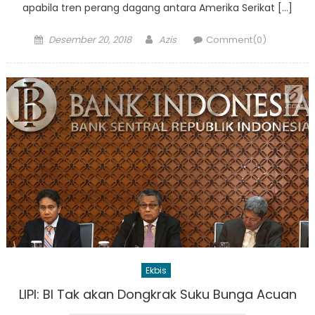
apabila tren perang dagang antara Amerika Serikat […]
Posted
Author
Desember 20, 2018
Azis
Comment(0)
on
Ekbis
LIPI: BI Tak akan Dongkrak Suku Bunga Acuan