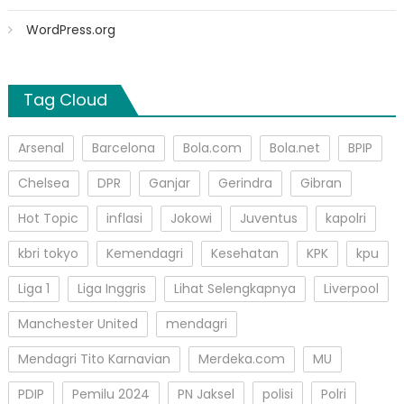
WordPress.org
Tag Cloud
Arsenal
Barcelona
Bola.com
Bola.net
BPIP
Chelsea
DPR
Ganjar
Gerindra
Gibran
Hot Topic
inflasi
Jokowi
Juventus
kapolri
kbri tokyo
Kemendagri
Kesehatan
KPK
kpu
Liga 1
Liga Inggris
Lihat Selengkapnya
Liverpool
Manchester United
mendagri
Mendagri Tito Karnavian
Merdeka.com
MU
PDIP
Pemilu 2024
PN Jaksel
polisi
Polri