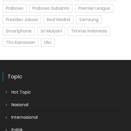
Prabowo
Prabowo Subianto
Premier League
Presiden Jokowi
Real Madrid
Samsung
Smartphone
Sri Mulyani
Timnas Indonesia
Tito Karnavian
UNJ
Topic
Hot Topic
Nasional
Internasional
Politik