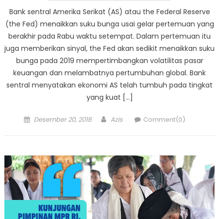
Bank sentral Amerika Serikat (AS) atau the Federal Reserve
(the Fed) menaikkan suku bunga usai gelar pertemuan yang
berakhir pada Rabu waktu setempat. Dalam pertemuan itu
juga memberikan sinyal, the Fed akan sedikit menaikkan suku
bunga pada 2019 mempertimbangkan volatilitas pasar
keuangan dan melambatnya pertumbuhan global. Bank
sentral menyatakan ekonomi AS telah tumbuh pada tingkat
yang kuat […]
Posted
Author
Desember 20, 2018
Azis
Comment(0)
on