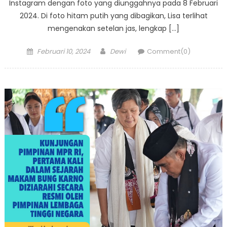
Instagram dengan foto yang diunggahnya pada 8 Februari
2024. Di foto hitam putih yang dibagikan, Lisa terlihat
mengenakan setelan jas, lengkap […]
Posted
Author
Februari 10, 2024
Dewi
Comment(0)
on