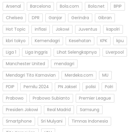
Arsenal
Barcelona
Bola.com
Bola.net
BPIP
Chelsea
DPR
Ganjar
Gerindra
Gibran
Hot Topic
inflasi
Jokowi
Juventus
kapolri
kbri tokyo
Kemendagri
Kesehatan
KPK
kpu
Liga 1
Liga Inggris
Lihat Selengkapnya
Liverpool
Manchester United
mendagri
Mendagri Tito Karnavian
Merdeka.com
MU
PDIP
Pemilu 2024
PN Jaksel
polisi
Polri
Prabowo
Prabowo Subianto
Premier League
Presiden Jokowi
Real Madrid
Samsung
Smartphone
Sri Mulyani
Timnas Indonesia