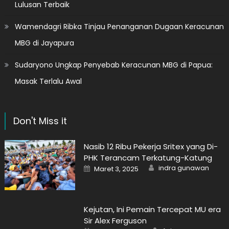
Lulusan Terbaik
Wamendagri Ribka Tinjau Penanganan Dugaan Keracunan
MBG di Jayapura
Sudaryono Ungkap Penyebab Keracunan MBG di Papua:
Masak Terlalu Awal
Don't Miss it
Nasib 12 Ribu Pekerja Sritex yang Di-
PHK Terancam Terkatung-Katung
Author
Posted
indra gunawan
Maret 3, 2025
on
Kejutan, Ini Pemain Tercepat MU era
Sir Alex Ferguson
Author