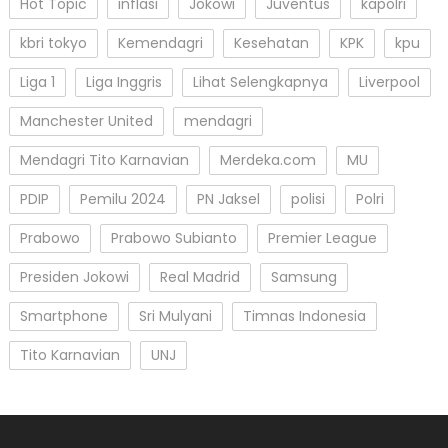
Hot Topic
inflasi
Jokowi
Juventus
kapolri
kbri tokyo
Kemendagri
Kesehatan
KPK
kpu
Liga 1
Liga Inggris
Lihat Selengkapnya
Liverpool
Manchester United
mendagri
Mendagri Tito Karnavian
Merdeka.com
MU
PDIP
Pemilu 2024
PN Jaksel
polisi
Polri
Prabowo
Prabowo Subianto
Premier League
Presiden Jokowi
Real Madrid
Samsung
Smartphone
Sri Mulyani
Timnas Indonesia
Tito Karnavian
UNJ