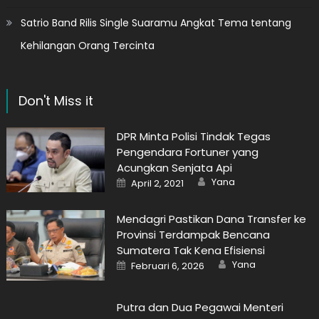
Satrio Band Rilis Single Suaramu Angkat Tema tentang
Kehilangan Orang Tercinta
Don't Miss it
DPR Minta Polisi Tindak Tegas
Pengendara Fortuner yang
Acungkan Senjata Api
Author
Posted
Yana
April 2, 2021
on
Mendagri Pastikan Dana Transfer ke
Provinsi Terdampak Bencana
Sumatera Tak Kena Efisiensi
Author
Posted
Yana
Februari 6, 2026
on
Putra dan Dua Pegawai Menteri