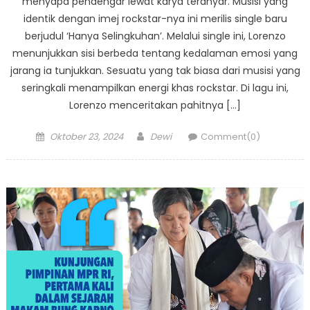
menyapa pendengar lewat karya teranyar. Musisi yang
identik dengan imej rockstar-nya ini merilis single baru
berjudul ‘Hanya Selingkuhan’. Melalui single ini, Lorenzo
menunjukkan sisi berbeda tentang kedalaman emosi yang
jarang ia tunjukkan. Sesuatu yang tak biasa dari musisi yang
seringkali menampilkan energi khas rockstar. Di lagu ini,
Lorenzo menceritakan pahitnya […]
Posted
Author
Oktober 23, 2024
Dewi
Comment(0)
on