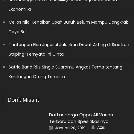
Ekonomi RI
Celios Nilai Kenaikan Upah Buruh Belum Mampu Dongkrak
Daya Beli
Tantangan Elsa Japasal Jalankan Debut Akting di Sinetron
Striping ‘Ternyata Ini Cinta’
Satrio Band Rilis Single Suaramu Angkat Tema tentang
Kehilangan Orang Tercinta
Don't Miss it
Daftar Harga Oppo All Varian
Terbaru dan Spesifikasinya
Author
Posted
Azis
Januari 20, 2019
on