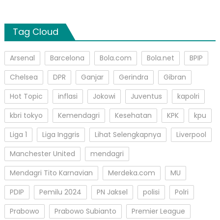
Tag Cloud
Arsenal
Barcelona
Bola.com
Bola.net
BPIP
Chelsea
DPR
Ganjar
Gerindra
Gibran
Hot Topic
inflasi
Jokowi
Juventus
kapolri
kbri tokyo
Kemendagri
Kesehatan
KPK
kpu
Liga 1
Liga Inggris
Lihat Selengkapnya
Liverpool
Manchester United
mendagri
Mendagri Tito Karnavian
Merdeka.com
MU
PDIP
Pemilu 2024
PN Jaksel
polisi
Polri
Prabowo
Prabowo Subianto
Premier League