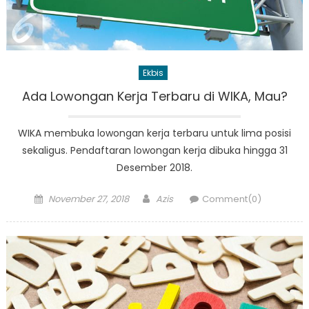
Ekbis
Ada Lowongan Kerja Terbaru di WIKA, Mau?
WIKA membuka lowongan kerja terbaru untuk lima posisi
sekaligus. Pendaftaran lowongan kerja dibuka hingga 31
Desember 2018.
Posted
Author
November 27, 2018
Azis
Comment(0)
on