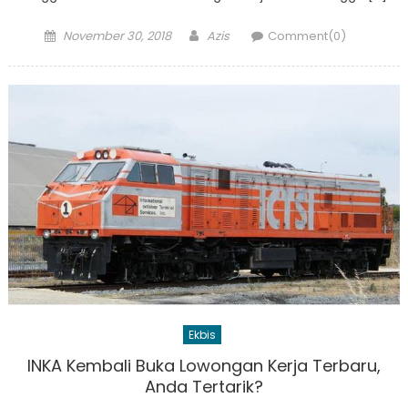
Posted
Author
November 30, 2018
Azis
Comment(0)
on
Ekbis
INKA Kembali Buka Lowongan Kerja Terbaru,
Anda Tertarik?