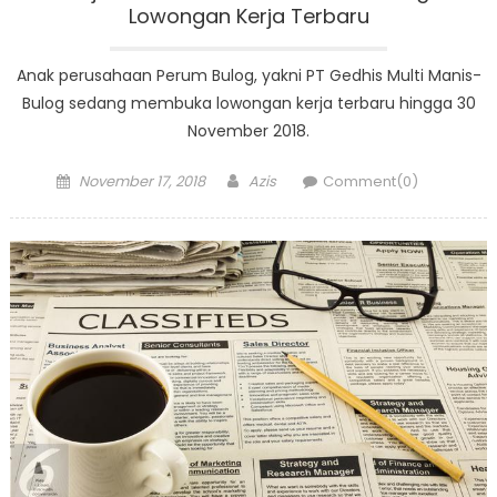
Lowongan Kerja Terbaru
Anak perusahaan Perum Bulog, yakni PT Gedhis Multi Manis-
Bulog sedang membuka lowongan kerja terbaru hingga 30
November 2018.
Posted
Author
November 17, 2018
Azis
Comment(0)
on