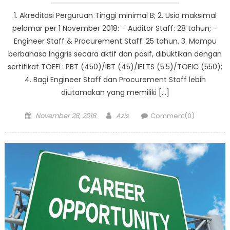
1. Akreditasi Perguruan Tinggi minimal B; 2. Usia maksimal
pelamar per 1 November 2018: – Auditor Staff: 28 tahun; –
Engineer Staff & Procurement Staff: 25 tahun. 3. Mampu
berbahasa Inggris secara aktif dan pasif, dibuktikan dengan
sertifikat TOEFL: PBT (450)/IBT (45)/IELTS (5.5)/TOEIC (550);
4. Bagi Engineer Staff dan Procurement Staff lebih
diutamakan yang memiliki […]
Posted
Author
November 28, 2018
Azis
Comment(0)
on