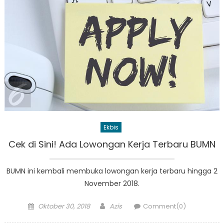
Ekbis
Cek di Sini! Ada Lowongan Kerja Terbaru BUMN
BUMN ini kembali membuka lowongan kerja terbaru hingga 2
November 2018.
Posted
Author
Oktober 30, 2018
Azis
Comment(0)
on