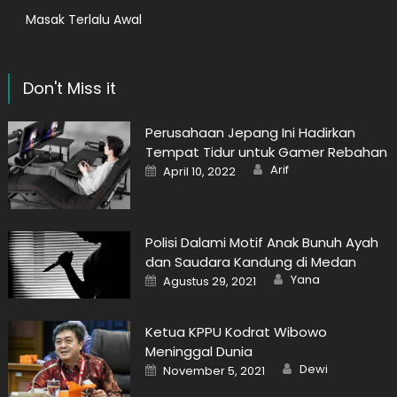
Masak Terlalu Awal
Don't Miss it
Perusahaan Jepang Ini Hadirkan
Tempat Tidur untuk Gamer Rebahan
Author
Posted
Arif
April 10, 2022
on
Polisi Dalami Motif Anak Bunuh Ayah
dan Saudara Kandung di Medan
Author
Posted
Yana
Agustus 29, 2021
on
Ketua KPPU Kodrat Wibowo
Meninggal Dunia
Author
Posted
Dewi
November 5, 2021
on