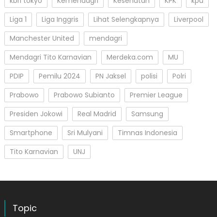
kbri tokyo
Kemendagri
Kesehatan
KPK
kpu
Liga 1
Liga Inggris
Lihat Selengkapnya
Liverpool
Manchester United
mendagri
Mendagri Tito Karnavian
Merdeka.com
MU
PDIP
Pemilu 2024
PN Jaksel
polisi
Polri
Prabowo
Prabowo Subianto
Premier League
Presiden Jokowi
Real Madrid
Samsung
Smartphone
Sri Mulyani
Timnas Indonesia
Tito Karnavian
UNJ
Topic