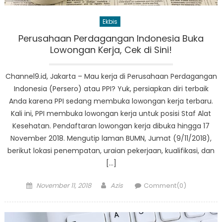
Ekbis
Perusahaan Perdagangan Indonesia Buka
Lowongan Kerja, Cek di Sini!
Channel9.id, Jakarta – Mau kerja di Perusahaan Perdagangan
Indonesia (Persero) atau PPI? Yuk, persiapkan diri terbaik
Anda karena PPI sedang membuka lowongan kerja terbaru.
Kali ini, PPI membuka lowongan kerja untuk posisi Staf Alat
Kesehatan. Pendaftaran lowongan kerja dibuka hingga 17
November 2018. Mengutip laman BUMN, Jumat (9/11/2018),
berikut lokasi penempatan, uraian pekerjaan, kualifikasi, dan
[…]
Posted
Author
November 11, 2018
Azis
Comment(0)
on