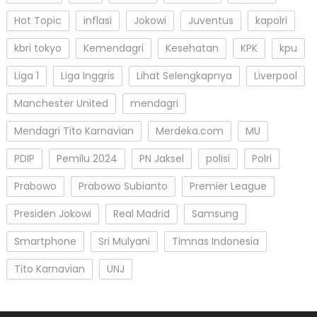
Hot Topic
inflasi
Jokowi
Juventus
kapolri
kbri tokyo
Kemendagri
Kesehatan
KPK
kpu
Liga 1
Liga Inggris
Lihat Selengkapnya
Liverpool
Manchester United
mendagri
Mendagri Tito Karnavian
Merdeka.com
MU
PDIP
Pemilu 2024
PN Jaksel
polisi
Polri
Prabowo
Prabowo Subianto
Premier League
Presiden Jokowi
Real Madrid
Samsung
Smartphone
Sri Mulyani
Timnas Indonesia
Tito Karnavian
UNJ