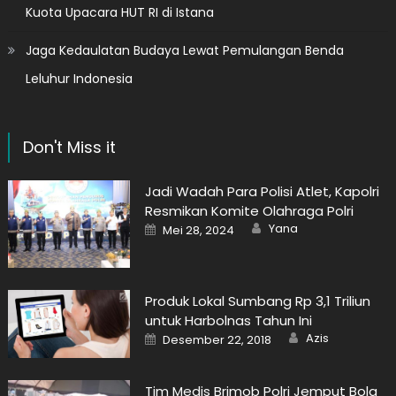
Kuota Upacara HUT RI di Istana
Jaga Kedaulatan Budaya Lewat Pemulangan Benda
Leluhur Indonesia
Don't Miss it
Jadi Wadah Para Polisi Atlet, Kapolri
Resmikan Komite Olahraga Polri
Author
Posted
Yana
Mei 28, 2024
on
Produk Lokal Sumbang Rp 3,1 Triliun
untuk Harbolnas Tahun Ini
Author
Posted
Azis
Desember 22, 2018
on
Tim Medis Brimob Polri Jemput Bola