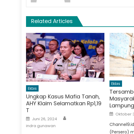
Related Articles
Ekbis
Ekbis
Tersambun
Ungkap Kasus Mafia Tanah,
Masyaraka
AHY Klaim Selamatkan Rp1,19
Lampung 
T
Posted
Oktober 3
on
Author
Posted
Juni 26, 2024
on
Channel9.id
indra gunawan
(Persero) m