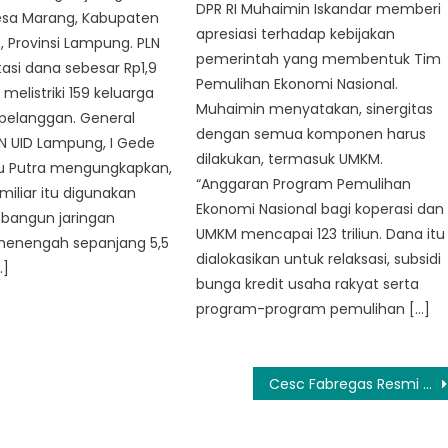
DPR RI Muhaimin Iskandar memberi
Desa Marang, Kabupaten
apresiasi terhadap kebijakan
t, Provinsi Lampung. PLN
pemerintah yang membentuk Tim
si dana sebesar Rp1,9
Pemulihan Ekonomi Nasional.
 melistriki 159 keluarga
Muhaimin menyatakan, sinergitas
a pelanggan. General
dengan semua komponen harus
N UID Lampung, I Gede
dilakukan, termasuk UMKM.
u Putra mengungkapkan,
“Anggaran Program Pemulihan
miliar itu digunakan
Ekonomi Nasional bagi koperasi dan
angun jaringan
UMKM mencapai 123 triliun. Dana itu
enengah sepanjang 5,5
dialokasikan untuk relaksasi, subsidi
…]
bunga kredit usaha rakyat serta
program-program pemulihan […]
Cesc Fabregas Resmi Menjadi Pemain AS Monaco