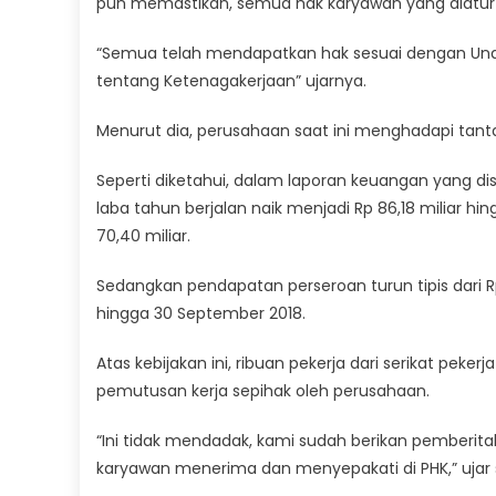
pun memastikan, semua hak karyawan yang diatur 
“Semua telah mendapatkan hak sesuai dengan Und
tentang Ketenagakerjaan” ujarnya.
Menurut dia, perusahaan saat ini menghadapi tant
Seperti diketahui, dalam laporan keuangan yang d
laba tahun berjalan naik menjadi Rp 86,18 miliar 
70,40 miliar.
Sedangkan pendapatan perseroan turun tipis dari Rp
hingga 30 September 2018.
Atas kebijakan ini, ribuan pekerja dari serikat peke
pemutusan kerja sepihak oleh perusahaan.
“Ini tidak mendadak, kami sudah berikan pemberitah
karyawan menerima dan menyepakati di PHK,” ujar 