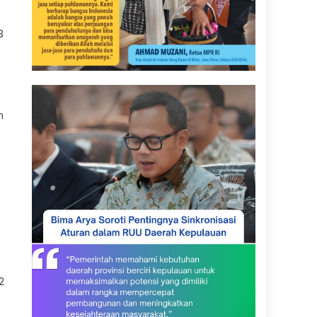
3
n
2