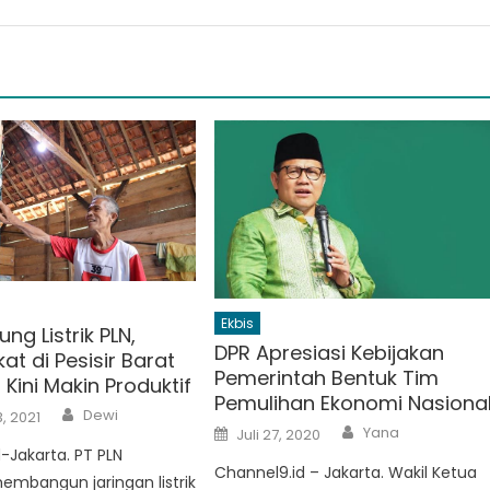
Ekbis
g Listrik PLN,
DPR Apresiasi Kebijakan
t di Pesisir Barat
Pemerintah Bentuk Tim
Kini Makin Produktif
Pemulihan Ekonomi Nasiona
Author
Dewi
, 2021
Author
Posted
Yana
Juli 27, 2020
on
-Jakarta. PT PLN
Channel9.id – Jakarta. Wakil Ketua
embangun jaringan listrik