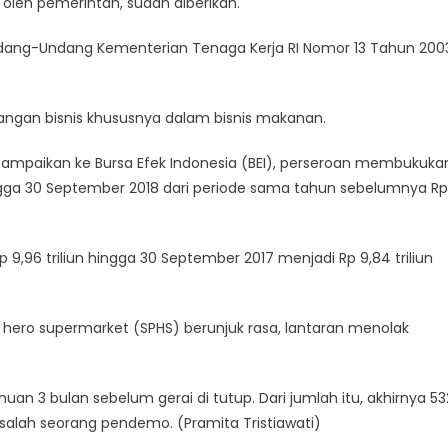
oleh pemerintah, sudah diberikan.
ang-Undang Kementerian Tenaga Kerja RI Nomor 13 Tahun 200
angan bisnis khususnya dalam bisnis makanan.
isampaikan ke Bursa Efek Indonesia (BEI), perseroan membukuka
hingga 30 September 2018 dari periode sama tahun sebelumnya Rp
 9,96 triliun hingga 30 September 2017 menjadi Rp 9,84 triliun
rja hero supermarket (SPHS) berunjuk rasa, lantaran menolak
uan 3 bulan sebelum gerai di tutup. Dari jumlah itu, akhirnya 53
salah seorang pendemo. (Pramita Tristiawati)