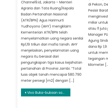
Channel9.id, Jakarta – Menteri
di Pekon, 
Agraria dan Tata Ruang/Kepala
Pesisir Bara
Badan Pertanahan Nasional
menginvesta
(ATR/BPN) Agus Harimurti
miliar untuk
Yudhoyono (AHY) mengklaim
atau 11 jut
Kementerian ATR/BPN telah
Manager PL
menyelamatkan uang negara senilai
Agung Sind
Rp1,19 triliun dari mafia tanah. AHY
dana Rp 1,9 
menjelaskan, penyelamatan uang
untuk memb
negara itu berasal dari
tegangan m
pengungkapan tiga kasus kejahatan
kilometer [
pertanahan di Provinsi Jambi. “Total
luas objek tanah mencapai 580.790
meter persegi [m2] dengan […]
Navigasi
Vivo Buka-bukaan soal Smartphone 5G dan Layar Lipat
pos