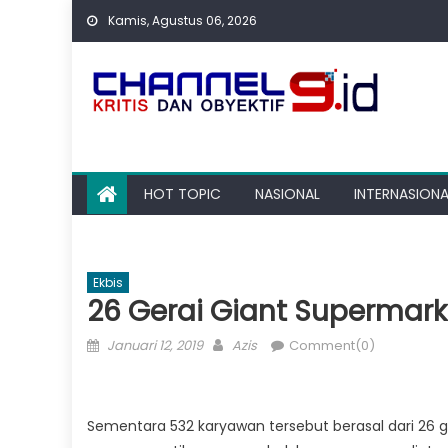
Skip
Kamis, Agustus 06, 2026
to
content
HOT TOPIC
NASIONAL
INTERNASIONA
Ekbis
26 Gerai Giant Supermark
Posted
Author
Januari 12, 2019
Azis
Comment(0)
on
Sementara 532 karyawan tersebut berasal dari 26 ge