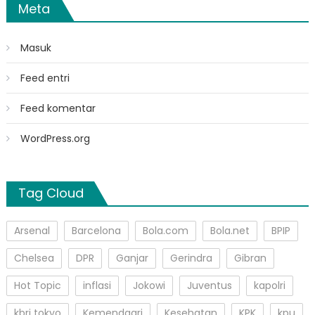
Meta
Masuk
Feed entri
Feed komentar
WordPress.org
Tag Cloud
Arsenal
Barcelona
Bola.com
Bola.net
BPIP
Chelsea
DPR
Ganjar
Gerindra
Gibran
Hot Topic
inflasi
Jokowi
Juventus
kapolri
kbri tokyo
Kemendagri
Kesehatan
KPK
kpu