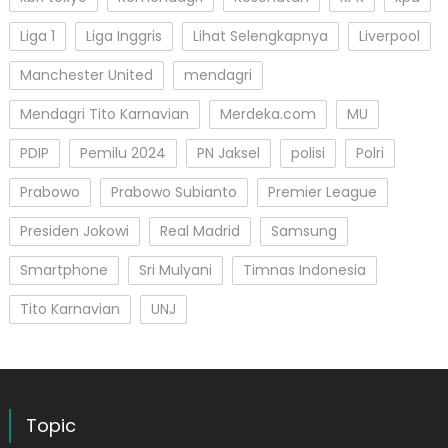
Liga 1
Liga Inggris
Lihat Selengkapnya
Liverpool
Manchester United
mendagri
Mendagri Tito Karnavian
Merdeka.com
MU
PDIP
Pemilu 2024
PN Jaksel
polisi
Polri
Prabowo
Prabowo Subianto
Premier League
Presiden Jokowi
Real Madrid
Samsung
Smartphone
Sri Mulyani
Timnas Indonesia
Tito Karnavian
UNJ
Topic