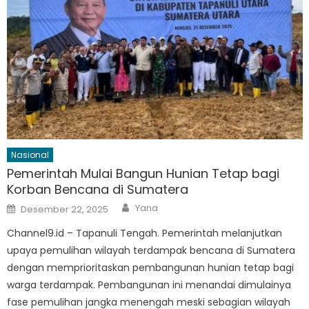
Nasional
Pemerintah Mulai Bangun Hunian Tetap bagi
Korban Bencana di Sumatera
Author
Posted
Yana
Desember 22, 2025
on
Channel9.id – Tapanuli Tengah. Pemerintah melanjutkan
upaya pemulihan wilayah terdampak bencana di Sumatera
dengan memprioritaskan pembangunan hunian tetap bagi
warga terdampak. Pembangunan ini menandai dimulainya
fase pemulihan jangka menengah meski sebagian wilayah