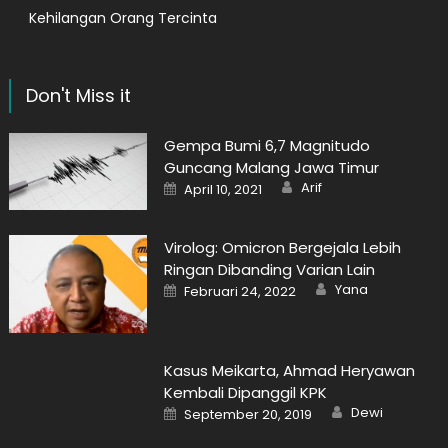
Kehilangan Orang Tercinta
Don't Miss it
Gempa Bumi 6,7 Magnitudo
Guncang Malang Jawa Timur
Author
Posted
Arif
April 10, 2021
on
Virolog: Omicron Bergejala Lebih
Ringan Dibanding Varian Lain
Author
Posted
Yana
Februari 24, 2022
on
Kasus Meikarta, Ahmad Heryawan
Kembali Dipanggil KPK
Author
Posted
Dewi
September 20, 2019
on