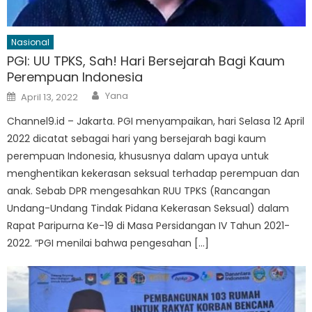
Nasional
PGI: UU TPKS, Sah! Hari Bersejarah Bagi Kaum
Perempuan Indonesia
Author
Posted
Yana
April 13, 2022
on
Channel9.id – Jakarta. PGI menyampaikan, hari Selasa 12 April
2022 dicatat sebagai hari yang bersejarah bagi kaum
perempuan Indonesia, khususnya dalam upaya untuk
menghentikan kekerasan seksual terhadap perempuan dan
anak. Sebab DPR mengesahkan RUU TPKS (Rancangan
Undang-Undang Tindak Pidana Kekerasan Seksual) dalam
Rapat Paripurna Ke-19 di Masa Persidangan IV Tahun 2021-
2022. “PGI menilai bahwa pengesahan […]