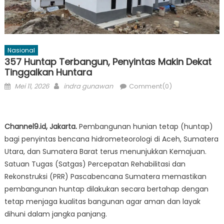
Nasional
357 Huntap Terbangun, Penyintas Makin Dekat
Tinggalkan Huntara
Posted
Author
Mei 11, 2026
indra gunawan
Comment(0)
on
Channel9.id, Jakarta.
Pembangunan hunian tetap (huntap)
bagi penyintas bencana hidrometeorologi di Aceh, Sumatera
Utara, dan Sumatera Barat terus menunjukkan Kemajuan.
Satuan Tugas (Satgas) Percepatan Rehabilitasi dan
Rekonstruksi (PRR) Pascabencana Sumatera memastikan
pembangunan huntap dilakukan secara bertahap dengan
tetap menjaga kualitas bangunan agar aman dan layak
dihuni dalam jangka panjang.