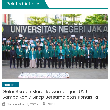
Related Articles
Nasional
Gelar Seruan Moral Rawamangun, UNJ
Sampaikan 7 Sikap Bersama atas Kondisi RI
Author
Posted
Yana
September 2, 2025
on