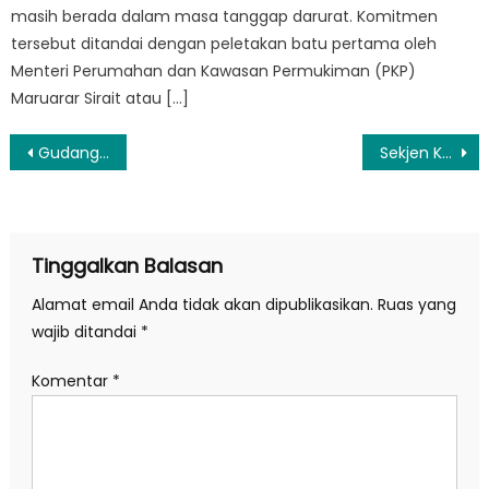
masih berada dalam masa tanggap darurat. Komitmen
tersebut ditandai dengan peletakan batu pertama oleh
Menteri Perumahan dan Kawasan Permukiman (PKP)
Maruarar Sirait atau […]
Navigasi
Gudang Motor Ilegal di Jaksel Beroperasi Sejak 2022, Sudah Ekspor 99 Ribu Unit
Sekjen Kemendagri Minta Pemda Atasi Kenaikan Harga Komoditas Cabai Merah
pos
Tinggalkan Balasan
Alamat email Anda tidak akan dipublikasikan.
Ruas yang
wajib ditandai
*
Komentar
*