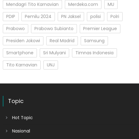
Mendagri Tito Karnavian
Merdeka.com
MU
PDIP
Pemilu 2024
PN Jaksel
polisi
Polri
Prabowo
Prabowo Subianto
Premier League
Presiden Jokowi
Real Madrid
Samsung
Smartphone
Sri Mulyani
Timnas Indonesia
Tito Karnavian
UNJ
Topic
Hot Topic
Nasional