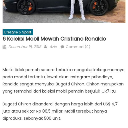
Lifestyle & Sport
6 Koleksi Mobil Mewah Cristiano Ronaldo
Posted
Author
Desember 18, 2018
Azis
Comment(0)
on
Meski tidak pernah secara terbuka mengakui kekagumannya
pada model tertentu, lewat akun Instagram pribadinya,
Ronaldo sangat menyukai Bugatti Chiron. Chiron merupakan
yang termahal dari koleksi mobil pemain berjuluk CR7 itu.
Bugatti Chiron dibanderol dengan harga lebih dari US$ 4,7
juta atau sekitar Rp 86,5 miliar. Mobil tersebut hanya
diproduksi sebanyak 500 unit.