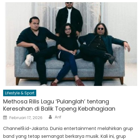
Lifestyle & Sport
Methosa Rilis Lagu ‘Pulanglah’ tentang
Keresahan di Balik Topeng Kebahagiaan
Author
Posted
Arif
Februari 17, 2026
on
Channel9.id-Jakarta. Dunia entertainment melahirkan grup
band yang tetap semangat berkarya musik. Kali ini, grup