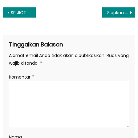
Navigasi
SP JICT Akan Dirikan Kemah 1 Bulan Depan Kementerian BUMN
Siapkan Dompet Kamu, Ini Daftar Gim Wajib Dibeli Pada 2019
pos
Tinggalkan Balasan
Alamat email Anda tidak akan dipublikasikan.
Ruas yang
wajib ditandai
*
Komentar
*
Nama