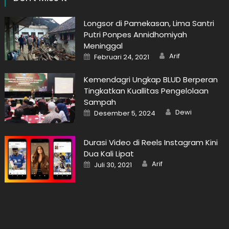
Longsor di Pamekasan, Lima Santri
Putri Ponpes Annidhomiyah
Meninggal
Author
Posted
Arif
Februari 24, 2021
on
Kemendagri Ungkap BLUD Berperan
Tingkatkan Kuallitas Pengelolaan
Sampah
Author
Posted
Dewi
Desember 5, 2024
on
Durasi Video di Reels Instagram Kini
Dua Kali Lipat
Author
Posted
Arif
Juli 30, 2021
on