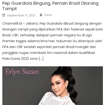
Pep Guardiola Bingung, Pemain Brazil Dilarang
Tampil
Author
Posted
Yana
September 11, 2021
on
Channel9.id – Jakarta. Pep Guardiola dibuat bingung dengan
larangan tampil yang dijatuhkan FIFA dan federasi sepak bola
Brazil, CBF, terhadap delapan pemain negara itu di Liga
Premier Inggris selama lima hari. Hukuman itu ditempuh oleh
FIFA dan CBF setelah sejumlah pemain Brazil mangkir dari
panggilan tugas membela tim nasional dalam kualifikasi
Piala Dunia 2022 zona […]