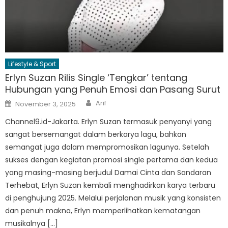
Lifestyle & Sport
Erlyn Suzan Rilis Single ‘Tengkar’ tentang
Hubungan yang Penuh Emosi dan Pasang Surut
Author
Posted
Arif
November 3, 2025
on
Channel9.id-Jakarta. Erlyn Suzan termasuk penyanyi yang
sangat bersemangat dalam berkarya lagu, bahkan
semangat juga dalam mempromosikan lagunya. Setelah
sukses dengan kegiatan promosi single pertama dan kedua
yang masing-masing berjudul Damai Cinta dan Sandaran
Terhebat, Erlyn Suzan kembali menghadirkan karya terbaru
di penghujung 2025. Melalui perjalanan musik yang konsisten
dan penuh makna, Erlyn memperlihatkan kematangan
musikalnya […]