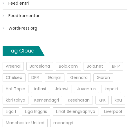
Feed entri
Feed komentar
WordPress.org
Tag Cloud
Arsenal
Barcelona
Bola.com
Bola.net
BPIP
Chelsea
DPR
Ganjar
Gerindra
Gibran
Hot Topic
inflasi
Jokowi
Juventus
kapolri
kbri tokyo
Kemendagri
Kesehatan
KPK
kpu
Liga 1
Liga Inggris
Lihat Selengkapnya
Liverpool
Manchester United
mendagri