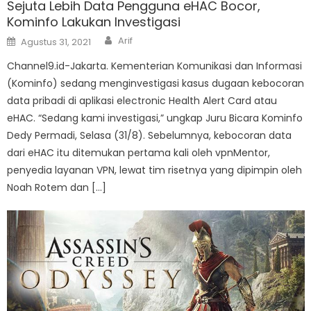
Sejuta Lebih Data Pengguna eHAC Bocor,
Kominfo Lakukan Investigasi
Author
Posted
Arif
Agustus 31, 2021
on
Channel9.id-Jakarta. Kementerian Komunikasi dan Informasi
(Kominfo) sedang menginvestigasi kasus dugaan kebocoran
data pribadi di aplikasi electronic Health Alert Card atau
eHAC. “Sedang kami investigasi,” ungkap Juru Bicara Kominfo
Dedy Permadi, Selasa (31/8). Sebelumnya, kebocoran data
dari eHAC itu ditemukan pertama kali oleh vpnMentor,
penyedia layanan VPN, lewat tim risetnya yang dipimpin oleh
Noah Rotem dan […]