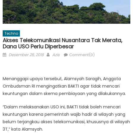
Techno
Akses Telekomunikasi Nusantara Tak Merata,
Dana USO Perlu Diperbesar
Posted
Author
Desember 28, 2018
Azis
Comment(0)
on
Menanggapi upaya tersebut, Alamsyah Saragih, Anggota
Ombudsman RI mengingatkan BAKTI agar tidak mencari
keuntungan dalam skema pembiayaan yang dilakukannya.
“Dalam melaksanakan USO ini, BAKTI tidak boleh mencari
keuntungan karena pemerintah wajib hadir di wilayah yang
belum terjangkau akses telekomunikasi, khususnya di wilayah
3T,” kata Alamsyah.