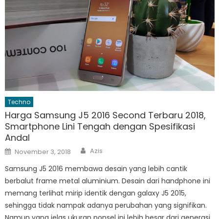
Techno
Harga Samsung J5 2016 Second Terbaru 2018,
Smartphone Lini Tengah dengan Spesifikasi
Andal
Author
Posted
Azis
November 3, 2018
on
Samsung J5 2016 membawa desain yang lebih cantik
berbalut frame metal aluminium. Desain dari handphone ini
memang terlihat mirip identik dengan galaxy J5 2015,
sehingga tidak nampak adanya perubahan yang signifikan.
Namun yang jelas ukuran ponsel ini lebih besar dari generasi