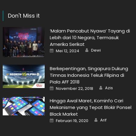
Don't Miss it
‘Malam Pencabut Nyawa’ Tayang di
Lebih dari 10 Negara, Termasuk
Amerika Serikat
Author
Posted
Dewi
Mei 12, 2024
on
Berkepentingan, Singapura Dukung
Timnas Indonesia Tekuk Filipina di
Piala AFF 2018
Author
Posted
Azis
November 22, 2018
on
Hingga Awal Maret, Kominfo Cari
Mekanisme yang Tepat Blokir Ponsel
Black Market
Author
Posted
Arif
Februari 19, 2020
on