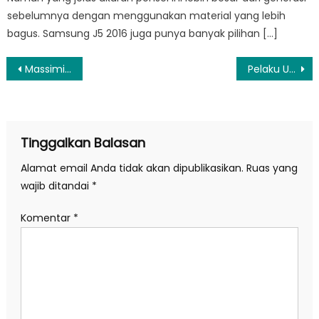
sebelumnya dengan menggunakan material yang lebih
bagus. Samsung J5 2016 juga punya banyak pilihan […]
Navigasi
Massimiliano Allegri Dikabarkan Masuk dalam Bidikan MU
Pelaku Usaha Harap Pemerintah Ciptakan Iklim Usaha Kondusif pada 2019
pos
Tinggalkan Balasan
Alamat email Anda tidak akan dipublikasikan.
Ruas yang
wajib ditandai
*
Komentar
*