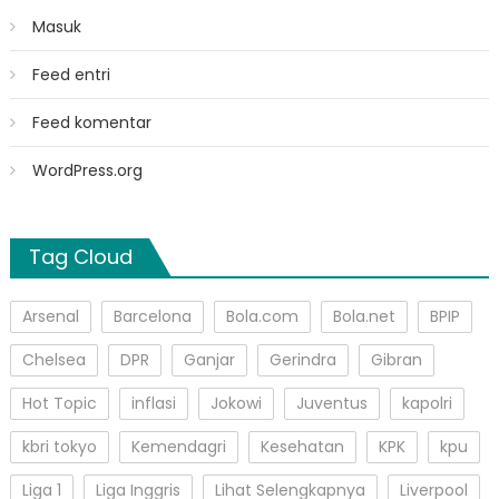
Masuk
Feed entri
Feed komentar
WordPress.org
Tag Cloud
Arsenal
Barcelona
Bola.com
Bola.net
BPIP
Chelsea
DPR
Ganjar
Gerindra
Gibran
Hot Topic
inflasi
Jokowi
Juventus
kapolri
kbri tokyo
Kemendagri
Kesehatan
KPK
kpu
Liga 1
Liga Inggris
Lihat Selengkapnya
Liverpool