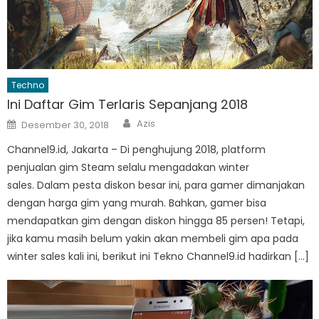
Techno
Ini Daftar Gim Terlaris Sepanjang 2018
Author
Posted
Azis
Desember 30, 2018
on
Channel9.id, Jakarta – Di penghujung 2018, platform
penjualan gim Steam selalu mengadakan winter
sales. Dalam pesta diskon besar ini, para gamer dimanjakan
dengan harga gim yang murah. Bahkan, gamer bisa
mendapatkan gim dengan diskon hingga 85 persen! Tetapi,
jika kamu masih belum yakin akan membeli gim apa pada
winter sales kali ini, berikut ini Tekno Channel9.id hadirkan […]