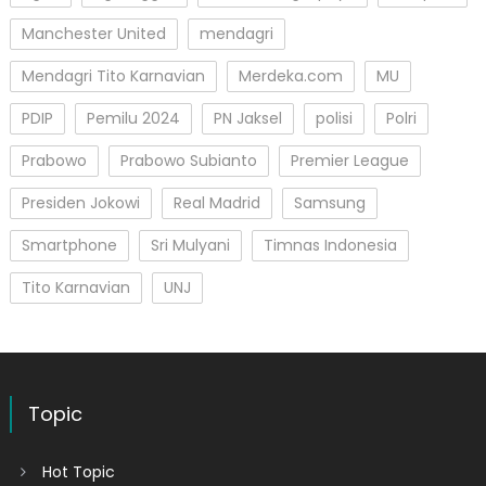
Manchester United
mendagri
Mendagri Tito Karnavian
Merdeka.com
MU
PDIP
Pemilu 2024
PN Jaksel
polisi
Polri
Prabowo
Prabowo Subianto
Premier League
Presiden Jokowi
Real Madrid
Samsung
Smartphone
Sri Mulyani
Timnas Indonesia
Tito Karnavian
UNJ
Topic
Hot Topic