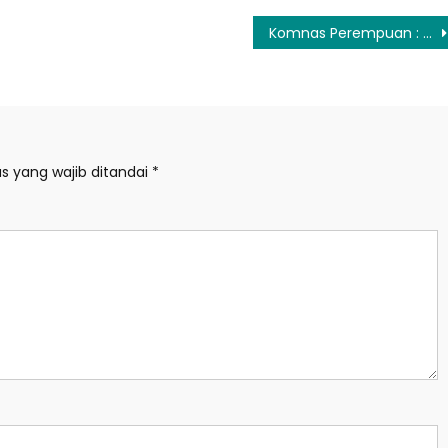
Komnas Perempuan : Hentikan Ekspos Berlebihan Terhadap Prostitusi Online
s yang wajib ditandai
*