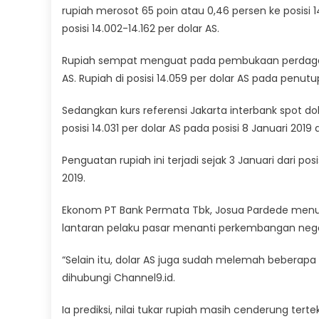
rupiah merosot 65 poin atau 0,46 persen ke posisi 14
posisi 14.002-14.162 per dolar AS.
Rupiah sempat menguat pada pembukaan perdagang
AS. Rupiah di posisi 14.059 per dolar AS pada penutu
Sedangkan kurs referensi Jakarta interbank spot dol
posisi 14.031 per dolar AS pada posisi 8 Januari 2019 da
Penguatan rupiah ini terjadi sejak 3 Januari dari pos
2019.
Ekonom PT Bank Permata Tbk, Josua Pardede menutu
lantaran pelaku pasar menanti perkembangan negos
“Selain itu, dolar AS juga sudah melemah beberapa 
dihubungi Channel9.id.
Ia prediksi, nilai tukar rupiah masih cenderung tert