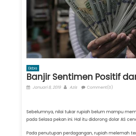
Ekbis
Banjir Sentimen Positif d
Posted
Author
Januari 8, 2019
Azis
Comment(0)
on
Sebelumnya, nilai tukar rupiah belum mampu memp
pada Selasa pekan ini. Hal itu didorong dolar AS
Pada penutupan perdagangan, rupiah melemah terha