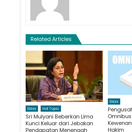
Related Articles
Ekbis
Pengusa
Ekbis
Hot Topic
Omnibus
Sri Mulyani Beberkan Lima
Kewenan
Kunci Keluar dari Jebakan
Hakim
Pendapatan Menengah