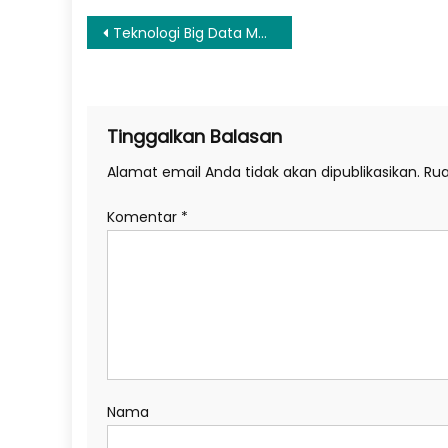
Navigasi
Teknologi Big Data Mulai Dimanfaatkan untuk Sistem Rating
pos
Tinggalkan Balasan
Alamat email Anda tidak akan dipublikasikan.
Rua
Komentar
*
Nama