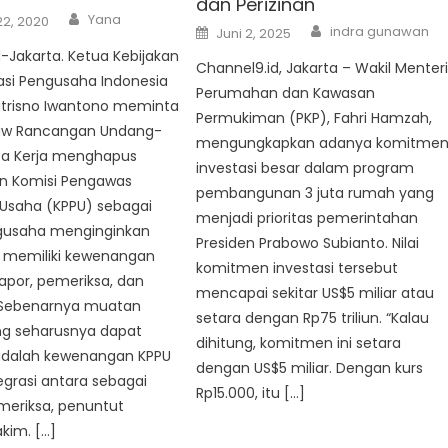
dan Perizinan
Author
Yana
22, 2020
Author
Posted
indra gunawan
Juni 2, 2025
on
-Jakarta. Ketua Kebijakan
Channel9.id, Jakarta – Wakil Menter
iasi Pengusaha Indonesia
Perumahan dan Kawasan
utrisno Iwantono meminta
Permukiman (PKP), Fahri Hamzah,
aw Rancangan Undang-
mengungkapkan adanya komitme
a Kerja menghapus
investasi besar dalam program
n Komisi Pengawas
pembangunan 3 juta rumah yang
 Usaha (KPPU) sebagai
menjadi prioritas pemerintahan
gusaha menginginkan
Presiden Prabowo Subianto. Nilai
 memiliki kewenangan
komitmen investasi tersebut
apor, pemeriksa, dan
mencapai sekitar US$5 miliar atau
“Sebenarnya muatan
setara dengan Rp75 triliun. “Kalau
ng seharusnya dapat
dihitung, komitmen ini setara
 adalah kewenangan KPPU
dengan US$5 miliar. Dengan kurs
egrasi antara sebagai
Rp15.000, itu […]
meriksa, penuntut
akim. […]