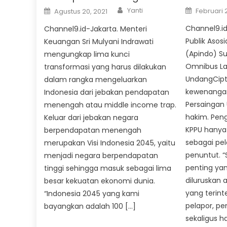
Author
Posted
Posted
Yanti
Februari 
Agustus 20, 2021
on
on
Channel9.id
Channel9.id-Jakarta. Menteri
Publik Asos
Keuangan Sri Mulyani Indrawati
(Apindo) S
mengungkap lima kunci
Omnibus L
transformasi yang harus dilakukan
UndangCipt
dalam rangka mengeluarkan
kewenanga
Indonesia dari jebakan pendapatan
Persaingan
menengah atau middle income trap.
hakim. Pen
Keluar dari jebakan negara
KPPU hanya
berpendapatan menengah
sebagai pel
merupakan Visi Indonesia 2045, yaitu
penuntut. 
menjadi negara berpendapatan
penting ya
tinggi sehingga masuk sebagai lima
diluruskan
besar kekuatan ekonomi dunia.
yang terint
“Indonesia 2045 yang kami
pelapor, pe
bayangkan adalah 100 […]
sekaligus h