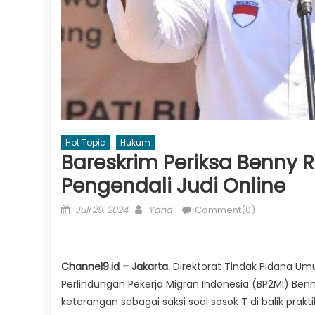
Hot Topic
Hukum
Bareskrim Periksa Benny 
Pengendali Judi Online
Posted
Author
Juli 29, 2024
Yana
Comment(0)
on
Channel9.id – Jakarta.
Direktorat Tindak Pidana Um
Perlindungan Pekerja Migran Indonesia (BP2MI) Ben
keterangan sebagai saksi soal sosok T di balik praktik