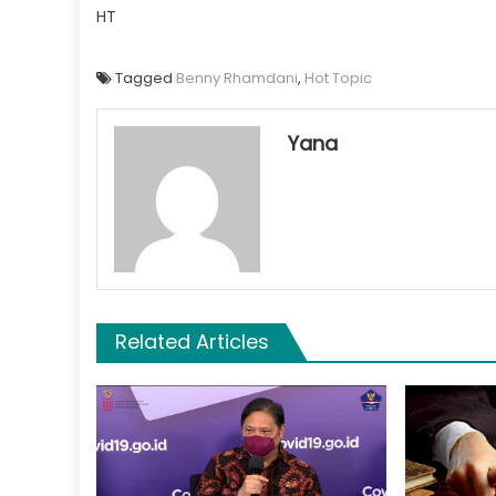
HT
Tagged
Benny Rhamdani
,
Hot Topic
Yana
Related Articles