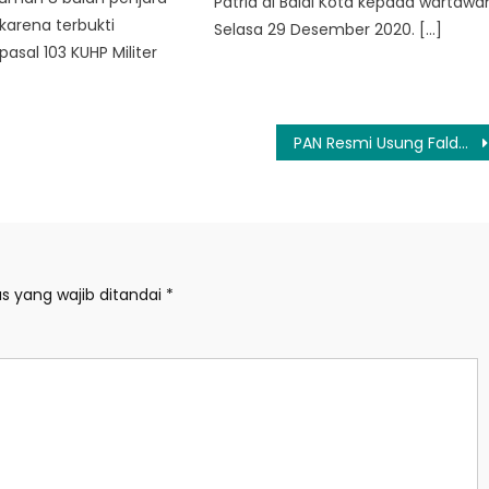
Patria di Balai Kota kepada wartawa
karena terbukti
Selasa 29 Desember 2020. […]
asal 103 KUHP Militer
PAN Resmi Usung Faldo Maldini di Pilkada Tangerang 2024
s yang wajib ditandai
*