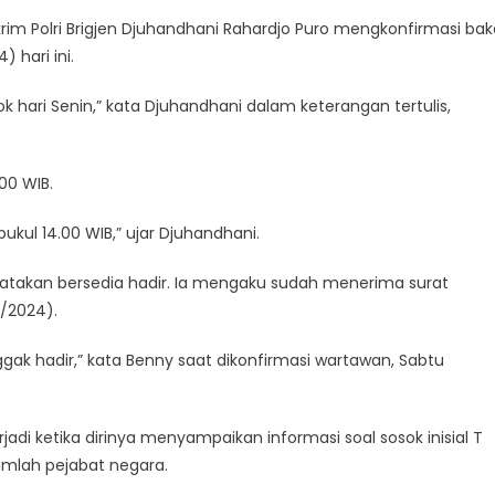
rim Polri Brigjen Djuhandhani Rahardjo Puro mengkonfirmasi bak
hari ini.
k hari Senin,” kata Djuhandhani dalam keterangan tertulis,
00 WIB.
ukul 14.00 WIB,” ujar Djuhandhani.
nyatakan bersedia hadir. Ia mengaku sudah menerima surat
7/2024).
nggak hadir,” kata Benny saat dikonfirmasi wartawan, Sabtu
jadi ketika dirinya menyampaikan informasi soal sosok inisial T
umlah pejabat negara.