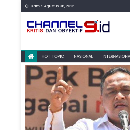
Skip
Kamis, Agustus 06, 2026
to
content
HOT TOPIC
NASIONAL
INTERNASIONA