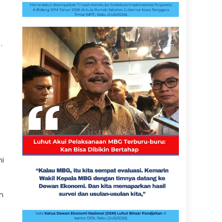
.
ni
h