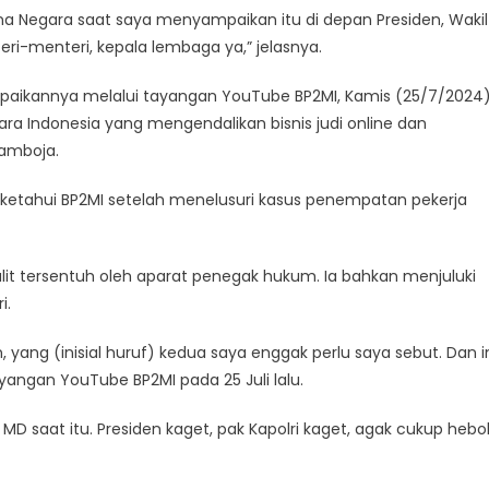
ana Negara saat saya menyampaikan itu di depan Presiden, Wakil
eri-menteri, kepala lembaga ya,” jelasnya.
mpaikannya melalui tayangan YouTube BP2MI, Kamis (25/7/2024)
ra Indonesia yang mengendalikan bisnis judi online dan
Kamboja.
 diketahui BP2MI setelah menelusuri kasus penempatan pekerja
lit tersentuh oleh aparat penegak hukum. Ia bahkan menjuluki
i.
 yang (inisial huruf) kedua saya enggak perlu saya sebut. Dan i
yangan YouTube BP2MI pada 25 Juli lalu.
MD saat itu. Presiden kaget, pak Kapolri kaget, agak cukup hebo