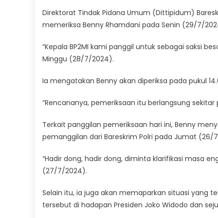
Direktorat Tindak Pidana Umum (Dittipidum) Baresk
memeriksa Benny Rhamdani pada Senin (29/7/2024) 
“Kepala BP2MI kami panggil untuk sebagai saksi beso
Minggu (28/7/2024).
Ia mengatakan Benny akan diperiksa pada pukul 14.
“Rencananya, pemeriksaan itu berlangsung sekitar p
Terkait panggilan pemeriksaan hari ini, Benny me
pemanggilan dari Bareskrim Polri pada Jumat (26/
“Hadir dong, hadir dong, diminta klarifikasi masa e
(27/7/2024).
Selain itu, ia juga akan memaparkan situasi yang ter
tersebut di hadapan Presiden Joko Widodo dan sej