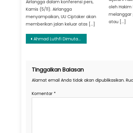
Airlangga dalam konferensi pers,
oleh Hakim 
Kamis (5/11). Airlangga
melanggar p
menyampaikan, UU Ciptaker akan
atau […]
memberikan jalan keluar atas […]
Navigasi
Ahmad Luthfi Dimutasi ke Kemendag, Serah Terima Jabatan Hari Ini
pos
Tinggalkan Balasan
Alamat email Anda tidak akan dipublikasikan.
Rua
Komentar
*