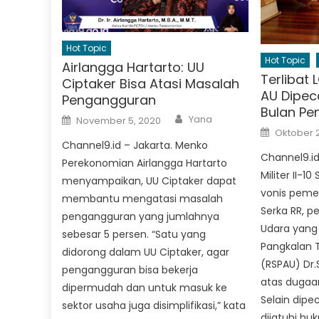
Hot Topic
Hot Topic
Airlangga Hartarto: UU
Terlibat 
Ciptaker Bisa Atasi Masalah
AU Dipec
Pengangguran
Bulan Pe
Author
Posted
Yana
November 5, 2020
on
Posted
Oktober 2
on
Channel9.id – Jakarta. Menko
Channel9.id
Perekonomian Airlangga Hartarto
Militer II-
menyampaikan, UU Ciptaker dapat
vonis peme
membantu mengatasi masalah
Serka RR, p
pengangguran yang jumlahnya
Udara yang 
sebesar 5 persen. “Satu yang
Pangkalan 
didorong dalam UU Ciptaker, agar
(RSPAU) Dr.
pengangguran bisa bekerja
atas dugaan
dipermudah dan untuk masuk ke
Selain dipec
sektor usaha juga disimplifikasi,” kata
dijatuhi hu