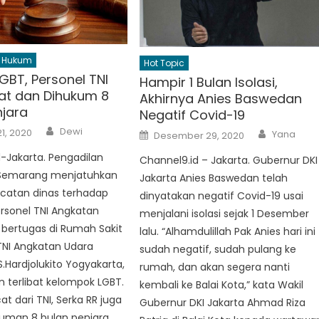
Hukum
Hot Topic
LGBT, Personel TNI
Hampir 1 Bulan Isolasi,
at dan Dihukum 8
Akhirnya Anies Baswedan
njara
Negatif Covid-19
Author
Author
Dewi
Posted
1, 2020
Yana
Desember 29, 2020
on
-Jakarta. Pengadilan
Channel9.id – Jakarta. Gubernur DKI
10 Semarang menjatuhkan
Jakarta Anies Baswedan telah
catan dinas terhadap
dinyatakan negatif Covid-19 usai
ersonel TNI Angkatan
menjalani isolasi sejak 1 Desember
bertugas di Rumah Sakit
lalu. “Alhamdulillah Pak Anies hari ini
TNI Angkatan Udara
sudah negatif, sudah pulang ke
S.Hardjolukito Yogyakarta,
rumah, dan akan segera nanti
 terlibat kelompok LGBT.
kembali ke Balai Kota,” kata Wakil
at dari TNI, Serka RR juga
Gubernur DKI Jakarta Ahmad Riza
kuman 8 bulan penjara