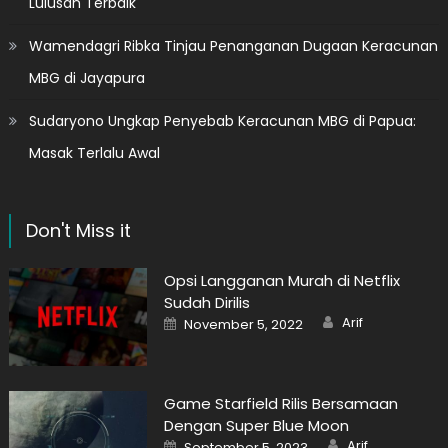
Lulusan Terbaik
Wamendagri Ribka Tinjau Penanganan Dugaan Keracunan
MBG di Jayapura
Sudaryono Ungkap Penyebab Keracunan MBG di Papua:
Masak Terlalu Awal
Don't Miss it
Opsi Langganan Murah di Netflix
Sudah Dirilis
Author
Posted
Arif
November 5, 2022
on
Game Starfield Rilis Bersamaan
Dengan Super Blue Moon
Author
Posted
Arif
September 5, 2023