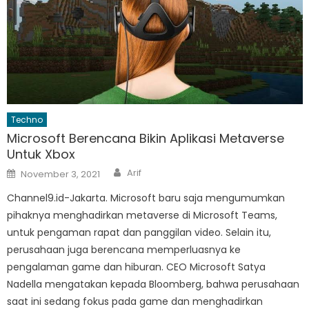
Techno
Microsoft Berencana Bikin Aplikasi Metaverse
Untuk Xbox
Author
Posted
Arif
November 3, 2021
on
Channel9.id-Jakarta. Microsoft baru saja mengumumkan
pihaknya menghadirkan metaverse di Microsoft Teams,
untuk pengaman rapat dan panggilan video. Selain itu,
perusahaan juga berencana memperluasnya ke
pengalaman game dan hiburan. CEO Microsoft Satya
Nadella mengatakan kepada Bloomberg, bahwa perusahaan
saat ini sedang fokus pada game dan menghadirkan