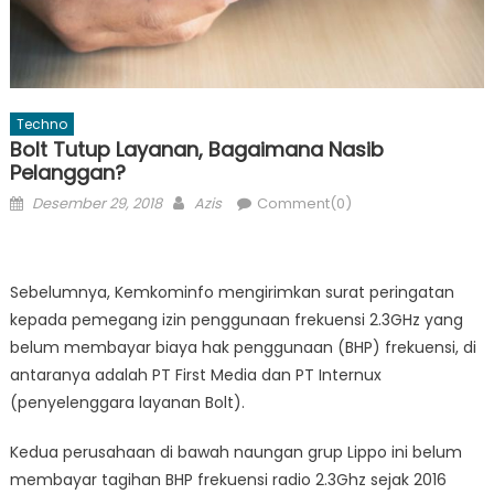
Techno
Bolt Tutup Layanan, Bagaimana Nasib
Pelanggan?
Posted
Author
Desember 29, 2018
Azis
Comment(0)
on
Sebelumnya, Kemkominfo mengirimkan surat peringatan
kepada pemegang izin penggunaan frekuensi 2.3GHz yang
belum membayar biaya hak penggunaan (BHP) frekuensi, di
antaranya adalah PT First Media dan PT Internux
(penyelenggara layanan Bolt).
Kedua perusahaan di bawah naungan grup Lippo ini belum
membayar tagihan BHP frekuensi radio 2.3Ghz sejak 2016