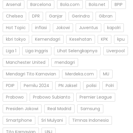
Arsenal
Barcelona
Bola.com
Bola.net
BPIP
Chelsea
DPR
Ganjar
Gerindra
Gibran
Hot Topic
inflasi
Jokowi
Juventus
kapolri
kbri tokyo
Kemendagri
Kesehatan
KPK
kpu
Liga 1
Liga Inggris
Lihat Selengkapnya
Liverpool
Manchester United
mendagri
Mendagri Tito Karnavian
Merdeka.com
MU
PDIP
Pemilu 2024
PN Jaksel
polisi
Polri
Prabowo
Prabowo Subianto
Premier League
Presiden Jokowi
Real Madrid
Samsung
Smartphone
Sri Mulyani
Timnas Indonesia
Tito Karnavian
UNJ