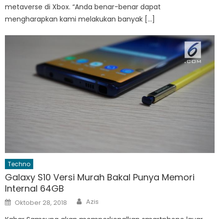
metaverse di Xbox. “Anda benar-benar dapat
mengharapkan kami melakukan banyak […]
Techno
Galaxy S10 Versi Murah Bakal Punya Memori
Internal 64GB
Author
Posted
Azis
Oktober 28, 2018
on