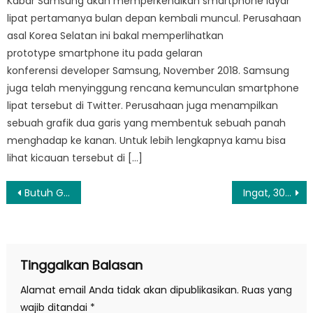
Kabar Samsung akan memperkenalkan smartphone layar
lipat pertamanya bulan depan kembali muncul. Perusahaan
asal Korea Selatan ini bakal memperlihatkan
prototype smartphone itu pada gelaran
konferensi developer Samsung, November 2018. Samsung
juga telah menyinggung rencana kemunculan smartphone
lipat tersebut di Twitter. Perusahaan juga menampilkan
sebuah grafik dua garis yang membentuk sebuah panah
menghadap ke kanan. Untuk lebih lengkapnya kamu bisa
lihat kicauan tersebut di […]
Navigasi
Butuh Gelandang Anyar, West Ham Siap Saingi AC Milan
Ingat, 30 Desember Batas Penukaran 4 Uang Kertas Lama
pos
Tinggalkan Balasan
Alamat email Anda tidak akan dipublikasikan.
Ruas yang
wajib ditandai
*