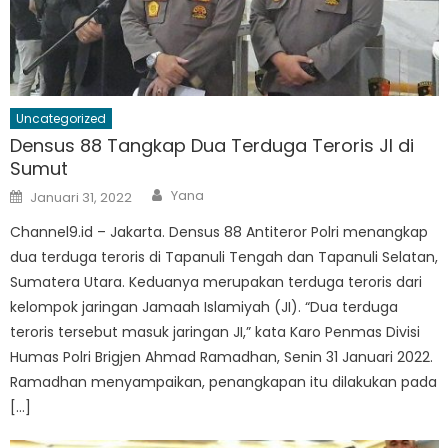
Uncategorized
Densus 88 Tangkap Dua Terduga Teroris JI di
Sumut
Author
Posted
Yana
Januari 31, 2022
on
Channel9.id – Jakarta. Densus 88 Antiteror Polri menangkap
dua terduga teroris di Tapanuli Tengah dan Tapanuli Selatan,
Sumatera Utara. Keduanya merupakan terduga teroris dari
kelompok jaringan Jamaah Islamiyah (JI). “Dua terduga
teroris tersebut masuk jaringan JI,” kata Karo Penmas Divisi
Humas Polri Brigjen Ahmad Ramadhan, Senin 31 Januari 2022.
Ramadhan menyampaikan, penangkapan itu dilakukan pada
[…]