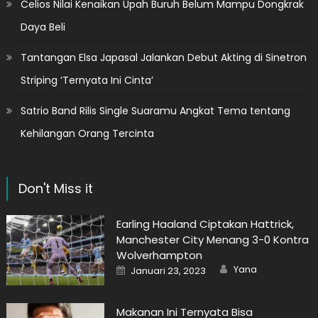
Celios Nilai Kenaikan Upah Buruh Belum Mampu Dongkrak
Daya Beli
Tantangan Elsa Japasal Jalankan Debut Akting di Sinetron
Striping ‘Ternyata Ini Cinta’
Satrio Band Rilis Single Suaramu Angkat Tema tentang
Kehilangan Orang Tercinta
Don't Miss it
Earling Haaland Ciptakan Hattrick,
Manchester City Menang 3-0 Kontra
Wolverhampton
Author
Posted
Yana
Januari 23, 2023
on
Makanan Ini Ternyata Bisa