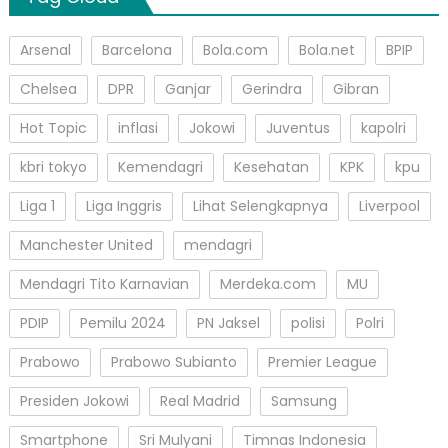
Arsenal
Barcelona
Bola.com
Bola.net
BPIP
Chelsea
DPR
Ganjar
Gerindra
Gibran
Hot Topic
inflasi
Jokowi
Juventus
kapolri
kbri tokyo
Kemendagri
Kesehatan
KPK
kpu
Liga 1
Liga Inggris
Lihat Selengkapnya
Liverpool
Manchester United
mendagri
Mendagri Tito Karnavian
Merdeka.com
MU
PDIP
Pemilu 2024
PN Jaksel
polisi
Polri
Prabowo
Prabowo Subianto
Premier League
Presiden Jokowi
Real Madrid
Samsung
Smartphone
Sri Mulyani
Timnas Indonesia