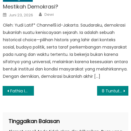
Mestikah Demokrasi?
Author
Posted
Dewi
Juni 23, 2026
on
Oleh: Yudi Latif* Channel9.id-Jakarta. Saudaraku, demokrasi
bukanlah suatu keniscayaan sejarah. Ia adalah sebuah
historical choice—pilihan historis yang lahir dari konteks
sosial, budaya politik, serta taraf perkembangan masyarakat
pada ruang dan waktu tertentu. Ia bekerja bukan karena
sifatnya yang universal, melainkan karena kesesuaian antara
bentuk institusi dan kondisi masyarakat yang melahirkannya.
Dengan demikian, demokrasi bukanlah akhir […]
Navigasi
Fathia Izzati Rilis Lagu ‘Berjalan Bersamamu’ tentang Harapan untuk Penyintas Kanker
8 Tuntutan Organisasi Masyarakat Sipil untuk Calon Gubernur dan Wakil Gubernur Jabar
pos
Tinggalkan Balasan