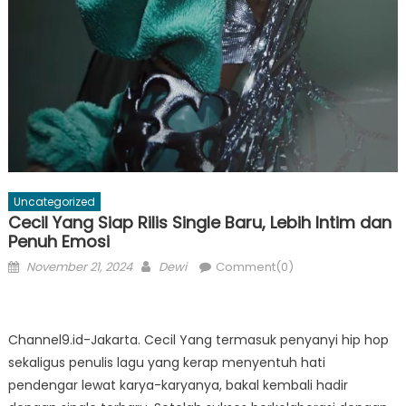
Uncategorized
Cecil Yang Siap Rilis Single Baru, Lebih Intim dan
Penuh Emosi
Posted
Author
November 21, 2024
Dewi
Comment(0)
on
Channel9.id-Jakarta. Cecil Yang termasuk penyanyi hip hop
sekaligus penulis lagu yang kerap menyentuh hati
pendengar lewat karya-karyanya, bakal kembali hadir