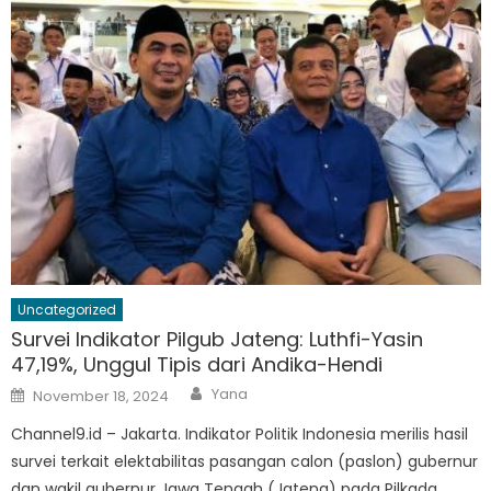
Uncategorized
Survei Indikator Pilgub Jateng: Luthfi-Yasin
47,19%, Unggul Tipis dari Andika-Hendi
Author
Posted
Yana
November 18, 2024
on
Channel9.id – Jakarta. Indikator Politik Indonesia merilis hasil
survei terkait elektabilitas pasangan calon (paslon) gubernur
dan wakil gubernur Jawa Tengah (Jateng) pada Pilkada