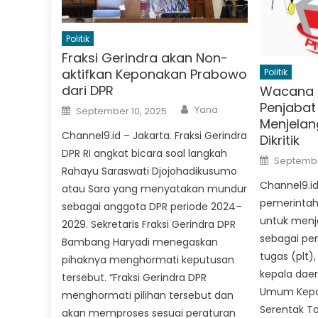
Politik
Fraksi Gerindra akan Non-
aktifkan Keponakan Prabowo
Politik
dari DPR
Wacana T
Penjabat
Author
Posted
Yana
September 10, 2025
on
Menjelan
Channel9.id – Jakarta. Fraksi Gerindra
Dikritik
DPR RI angkat bicara soal langkah
Posted
Septembe
on
Rahayu Saraswati Djojohadikusumo
Channel9.i
atau Sara yang menyatakan mundur
pemerintah
sebagai anggota DPR periode 2024–
untuk menja
2029. Sekretaris Fraksi Gerindra DPR
sebagai pen
Bambang Haryadi menegaskan
tugas (plt)
pihaknya menghormati keputusan
kepala dae
tersebut. “Fraksi Gerindra DPR
Umum Kepal
menghormati pilihan tersebut dan
Serentak Ta
akan memproses sesuai peraturan