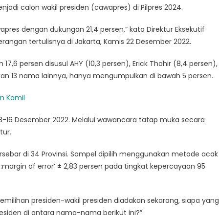
jadi calon wakil presiden (cawapres) di Pilpres 2024.
res dengan dukungan 21,4 persen,” kata Direktur Eksekutif
erangan tertulisnya di Jakarta, Kamis 22 Desember 2022.
7,6 persen disusul AHY (10,3 persen), Erick Thohir (8,4 persen),
gkan 13 nama lainnya, hanya mengumpulkan di bawah 5 persen.
n Kamil
 8-16 Desember 2022. Melalui wawancara tatap muka secara
tur.
rsebar di 34 Provinsi. Sampel dipilih menggunakan metode acak
:margin of error’ ± 2,83 persen pada tingkat kepercayaan 95
pemilihan presiden-wakil presiden diadakan sekarang, siapa yang
residen di antara nama-nama berikut ini?”