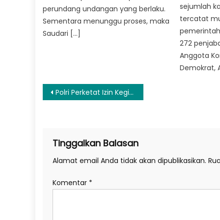
sejumlah ka
perundang undangan yang berlaku.
tercatat mu
Sementara menunggu proses, maka
pemerintah
Saudari […]
272 penjaba
Anggota Komi
Demokrat, A
Navigasi
Polri Perketat Izin Kegiatan Keramaian Saat Nataru
pos
Tinggalkan Balasan
Alamat email Anda tidak akan dipublikasikan.
Rua
Komentar
*