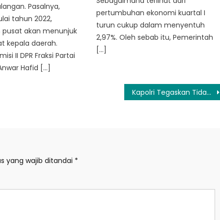
Sebagaimana terlihat dari
langan. Pasalnya,
pertumbuhan ekonomi kuartal I
lai tahun 2022,
turun cukup dalam menyentuh
 pusat akan menunjuk
2,97%. Oleh sebab itu, Pemerintah
t kepala daerah.
[…]
si II DPR Fraksi Partai
nwar Hafid […]
Kapolri Tegaskan Tidak Ada Pemaksaan Gunakan Atribut Natal
s yang wajib ditandai
*