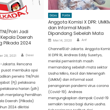
Ekbis
Politik
Anggota Komisi X DPR: UMK
dan Informal Masih
NI/Polri Jadi
Dipandang Sebelah Mata
 Kepala Daerah
Author
Posted
Arif
Mei 14, 2020
g Pilkada 2024
on
Channel9.id-Jakarta. Anggota Komis
Author
XI DPR RI, Andreas Eddy Susetyo,
Dewi
r 28, 2021
menilai pemerintah masih
d-Jakarta. Rencana
memandang sebelah mata sektor
 pusat membuka opsi
Usaha Mikro, Kecil dan Menengah
dikan perwira TNI/Polri
(UMKM) dan informal saat
jabat (Pj) pelaksana
penanganan pandemi virus corona
, pelaksana harian (plh)
(Covid-19). Andreas
rah menjelang Pemilihan
mengungkapkan dampak Covid-19
a Daerah (Pilkada)
semakin terasa bagi dunia usaha.
hun 2024 dikritisi