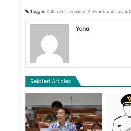
Tagged
Calon wakil presiden
,
Ridwan Kamil
,
survei
,
S
Yana
Related Articles