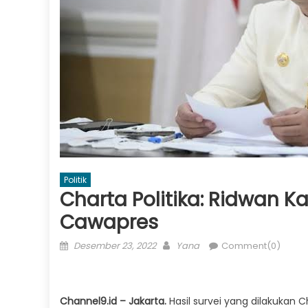
Politik
Charta Politika: Ridwan K
Cawapres
Posted
Author
Desember 23, 2022
Yana
Comment(0)
on
Channel9.id – Jakarta.
Hasil survei yang dilakukan