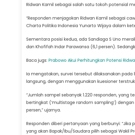
Ridwan Kamil sebagai salah satu tokoh potensial men
“Responden menjagokan Ridwan Kamil sebagai cawap
Charta Politika Indonesia Yunarto Wijaya dalam ket
Sementara posisi kedua, ada Sandiaga S Uno meraih 1
dan Khofifah Indar Parawansa (6,1 persen). Sedan
Baca jugs:
Prabowo Akui Perhitungkan Potensi Ridwa
Ia mengatakan, survei tersebut dilaksanakan pada
langsung, dengan menggunakan kuesioner terstruk
“Jumlah sampel sebanyak 1.220 responden, yang te
bertingkat (‘multistage random sampling’) dengan 
persen,” ujarnya.
Responden diberi pertanyaan yang berbunyi: “Jika 
yang akan Bapak/Ibu/Saudara pilih sebagai Wakil P