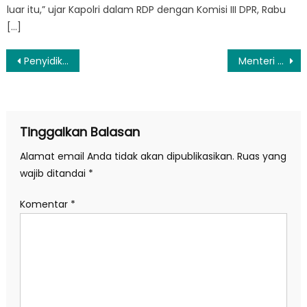
luar itu,” ujar Kapolri dalam RDP dengan Komisi III DPR, Rabu
[…]
Navigasi
Penyidik Koneksitas Fokus Sidik Kontrak Navayo Perkara Satelit Kemhan
Menteri ATR Minta Tingkatkan Sinergi Berantas Mafia Tanah
pos
Tinggalkan Balasan
Alamat email Anda tidak akan dipublikasikan.
Ruas yang
wajib ditandai
*
Komentar
*