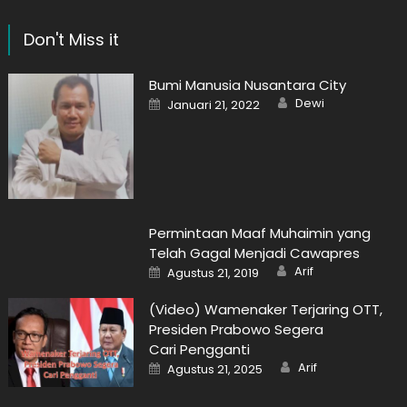
Don't Miss it
Bumi Manusia Nusantara City
Author
Posted
Dewi
Januari 21, 2022
on
Permintaan Maaf Muhaimin yang
Telah Gagal Menjadi Cawapres
Author
Posted
Arif
Agustus 21, 2019
on
(Video) Wamenaker Terjaring OTT,
Presiden Prabowo Segera
Cari Pengganti
Author
Posted
Arif
Agustus 21, 2025
on