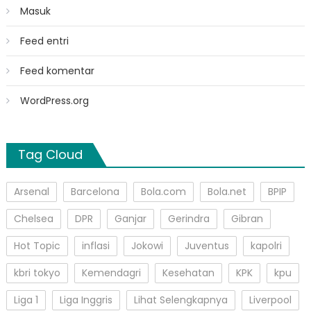
Masuk
Feed entri
Feed komentar
WordPress.org
Tag Cloud
Arsenal
Barcelona
Bola.com
Bola.net
BPIP
Chelsea
DPR
Ganjar
Gerindra
Gibran
Hot Topic
inflasi
Jokowi
Juventus
kapolri
kbri tokyo
Kemendagri
Kesehatan
KPK
kpu
Liga 1
Liga Inggris
Lihat Selengkapnya
Liverpool