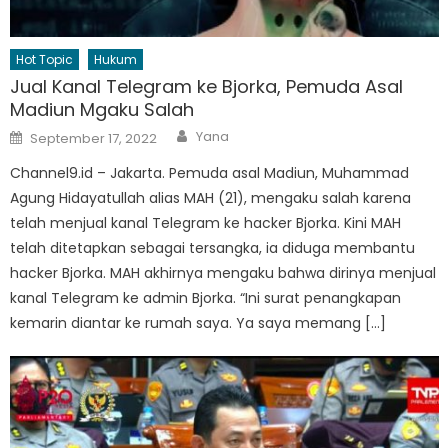
Hot Topic
Hukum
Jual Kanal Telegram ke Bjorka, Pemuda Asal
Madiun Mgaku Salah
Author
Posted
Yana
September 17, 2022
on
Channel9.id – Jakarta. Pemuda asal Madiun, Muhammad
Agung Hidayatullah alias MAH (21), mengaku salah karena
telah menjual kanal Telegram ke hacker Bjorka. Kini MAH
telah ditetapkan sebagai tersangka, ia diduga membantu
hacker Bjorka. MAH akhirnya mengaku bahwa dirinya menjual
kanal Telegram ke admin Bjorka. “Ini surat penangkapan
kemarin diantar ke rumah saya. Ya saya memang […]