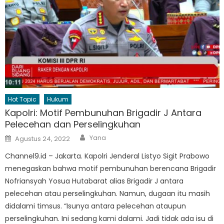
Hot Topic
Hukum
Kapolri: Motif Pembunuhan Brigadir J Antara
Pelecehan dan Perselingkuhan
Author
Posted
Yana
Agustus 24, 2022
on
Channel9.id – Jakarta. Kapolri Jenderal Listyo Sigit Prabowo
menegaskan bahwa motif pembunuhan berencana Brigadir
Nofriansyah Yosua Hutabarat alias Brigadir J antara
pelecehan atau perselingkuhan. Namun, dugaan itu masih
didalami timsus. “Isunya antara pelecehan ataupun
perselingkuhan. Ini sedang kami dalami. Jadi tidak ada isu di