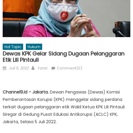
Hot Topic
Hukum
Dewas KPK Gelar Sidang Dugaan Pelanggaran
Etik Lili Pintauli
Posted
Author
Juli 5, 2022
Yana
Comment(0)
on
Channel9.id – Jakarta.
Dewan Pengawas (Dewas) Komisi
Pemberantasan Korupsi (KPK) menggelar sidang perdana
terkait dugaan pelanggaran etik Wakil Ketua KPK Lili Pintauli
Siregar di Gedung Pusat Edukasi Antikorupsi (ACLC) KPK,
Jakarta, Selasa 5 Juli 2022.