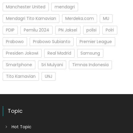
Manchester United
mendagri
Mendagri Tito Karnavian
Merdeka.com
MU
PDIP
Pemilu 2024
PN Jaksel
polisi
Polri
Prabowo
Prabowo Subianto
Premier League
Presiden Jokowi
Real Madrid
Samsung
Smartphone
Sri Mulyani
Timnas Indonesia
Tito Karnavian
UNJ
Topic
Hot Topic