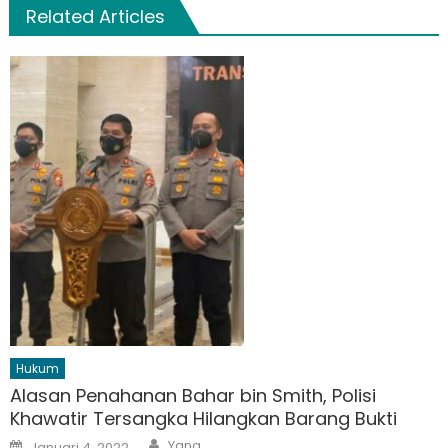
Related Articles
Hukum
Alasan Penahanan Bahar bin Smith, Polisi
Khawatir Tersangka Hilangkan Barang Bukti
Author
Posted
Yana
Januari 4, 2022