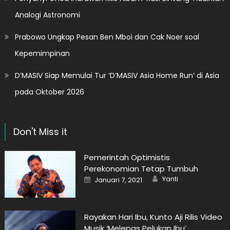
Analogi Astronomi
Prabowo Ungkap Pesan Ben Mboi dan Cak Noer soal
Kepemimpinan
D’MASIV Siap Memulai Tur ‘D’MASIV Asia Home Run’ di Asia
pada Oktober 2026
Don't Miss it
Pemerintah Optimistis
Perekonomian Tetap Tumbuh
Author
Posted
Yanti
Januari 7, 2021
on
Rayakan Hari Ibu, Kunto Aji Rilis Video
Musik ‘Melepas Pelukan Ibu’