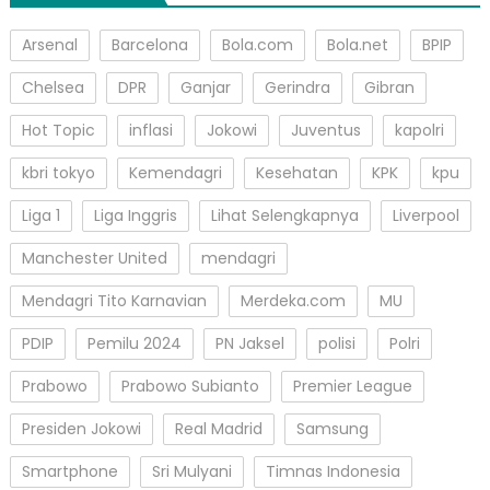
Arsenal
Barcelona
Bola.com
Bola.net
BPIP
Chelsea
DPR
Ganjar
Gerindra
Gibran
Hot Topic
inflasi
Jokowi
Juventus
kapolri
kbri tokyo
Kemendagri
Kesehatan
KPK
kpu
Liga 1
Liga Inggris
Lihat Selengkapnya
Liverpool
Manchester United
mendagri
Mendagri Tito Karnavian
Merdeka.com
MU
PDIP
Pemilu 2024
PN Jaksel
polisi
Polri
Prabowo
Prabowo Subianto
Premier League
Presiden Jokowi
Real Madrid
Samsung
Smartphone
Sri Mulyani
Timnas Indonesia