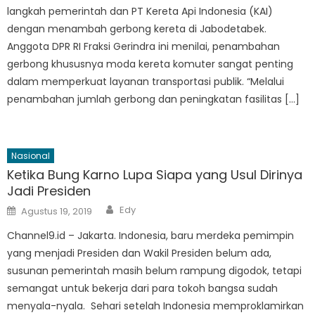
langkah pemerintah dan PT Kereta Api Indonesia (KAI)
dengan menambah gerbong kereta di Jabodetabek.
Anggota DPR RI Fraksi Gerindra ini menilai, penambahan
gerbong khususnya moda kereta komuter sangat penting
dalam memperkuat layanan transportasi publik. “Melalui
penambahan jumlah gerbong dan peningkatan fasilitas […]
Nasional
Ketika Bung Karno Lupa Siapa yang Usul Dirinya
Jadi Presiden
Author
Posted
Edy
Agustus 19, 2019
on
Channel9.id – Jakarta. Indonesia, baru merdeka pemimpin
yang menjadi Presiden dan Wakil Presiden belum ada,
susunan pemerintah masih belum rampung digodok, tetapi
semangat untuk bekerja dari para tokoh bangsa sudah
menyala-nyala. Sehari setelah Indonesia memproklamirkan