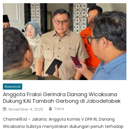
Nasional
Anggota Fraksi Gerindra Danang Wicaksana
Dukung KAI Tambah Gerbong di Jabodetabek
Author
Posted
Yana
November 4, 2025
on
Channel9.id – Jakarta. Anggota Komisi V DPR RI, Danang
Wicaksana Sulistya menyatakan dukungan penuh terhadap