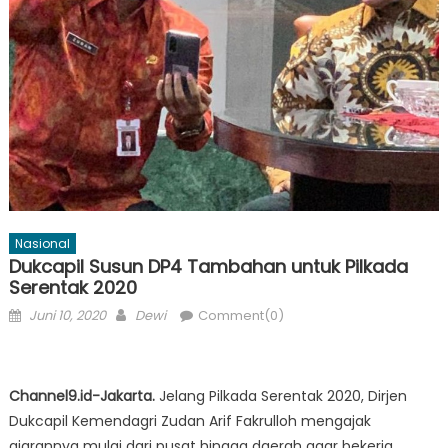
Nasional
Dukcapil Susun DP4 Tambahan untuk Pilkada
Serentak 2020
Posted
Author
Juni 10, 2020
Dewi
Comment(0)
on
Channel9.id-Jakarta.
Jelang Pilkada Serentak 2020, Dirjen
Dukcapil Kemendagri Zudan Arif Fakrulloh mengajak
ajarannya mulai dari pusat hingga daerah agar bekerja