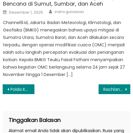
Bencana di Sumut, Sumbar, dan Aceh
Author
Posted
indra gunawan
Desember 1, 2025
on
Channel9.id, Jakarta. Badan Meteorologi, Klimatologi, dan
Geofisika (BMKG) menegaskan bahwa upaya mitigasi di
Sumatra Utara, Sumatra Barat, dan Aceh dilakukan secara
terpadu, dengan operasi modifikasi cuaca (OMC) menjadi
salah satu langkah percepatan evakuasi dan penanganan
korban. Kepala BMKG Teuku Faisal Fathani menyampaikan
bahwa kegiatan OMC berlangsung selama 24 jam sejak 27
November hingga 1 Desember […]
Navigasi
Polda Kalteng, Pangdam Tanjung Pura, dan Danrem 102 Panju Tingkatkan Sigergitas
Rachland Nashidik: Pak Luhut Bersekutu Ngobok Demokrat dengan Orang Tersangkut Kasus Penipuan?
pos
Tinggalkan Balasan
Alamat email Anda tidak akan dipublikasikan.
Ruas yang