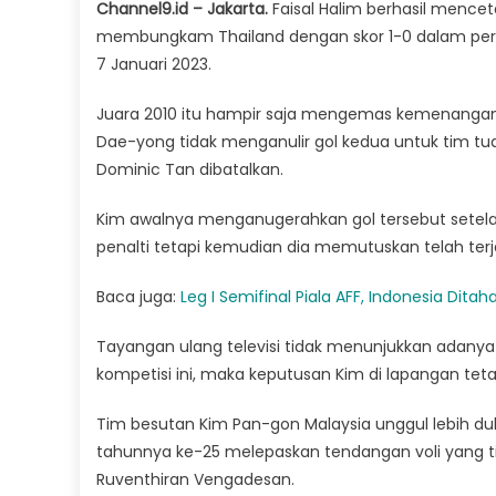
Channel9.id – Jakarta.
Faisal Halim berhasil mence
membungkam Thailand dengan skor 1-0 dalam pertan
7 Januari 2023.
Juara 2010 itu hampir saja mengemas kemenangan
Dae-yong tidak menganulir gol kedua untuk tim t
Dominic Tan dibatalkan.
Kim awalnya menganugerahkan gol tersebut setel
penalti tetapi kemudian dia memutuskan telah te
Baca juga:
Leg I Semifinal Piala AFF, Indonesia Dit
Tayangan ulang televisi tidak menunjukkan adanya
kompetisi ini, maka keputusan Kim di lapangan t
Tim besutan Kim Pan-gon Malaysia unggul lebih dul
tahunnya ke-25 melepaskan tendangan voli yang ti
Ruventhiran Vengadesan.