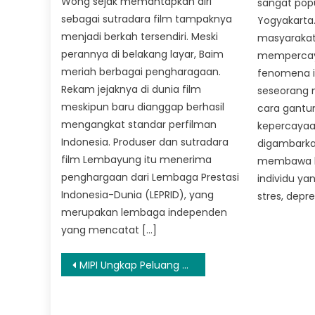
Wong sejak memantapkan diri
sangat popu
sebagai sutradara film tampaknya
Yogyakarta.
menjadi berkah tersendiri. Meski
masyarakat
perannya di belakang layar, Baim
mempercay
meriah berbagai pengharagaan.
fenomena i
Rekam jejaknya di dunia film
seseorang 
meskipun baru dianggap berhasil
cara gantun
mengangkat standar perfilman
kepercayaa
Indonesia. Produser dan sutradara
digambarka
film Lembayung itu menerima
membawa k
penghargaan dari Lembaga Prestasi
individu y
Indonesia-Dunia (LEPRID), yang
stres, depre
merupakan lembaga independen
yang mencatat […]
Navigasi
MIPI Ungkap Peluang dan Tantangan 18 Parpol Peserta Pemilu 2024
pos