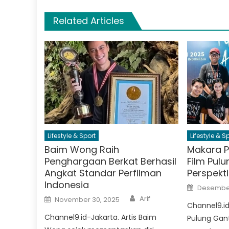
Related Articles
Lifestyle & Sport
Lifestyle & S
Baim Wong Raih
Makara P
Penghargaan Berkat Berhasil
Film Pul
Angkat Standar Perfilman
Perspekt
Indonesia
Posted
Desember
on
Author
Posted
Arif
November 30, 2025
on
Channel9.i
Channel9.id-Jakarta. Artis Baim
Pulung Gan