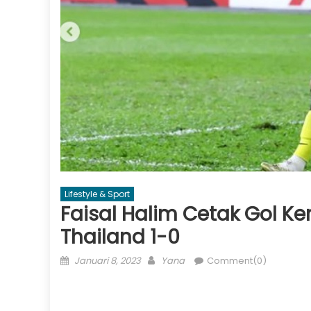
Lifestyle & Sport
Faisal Halim Cetak Gol 
Thailand 1-0
Posted
Author
Januari 8, 2023
Yana
Comment(0)
on