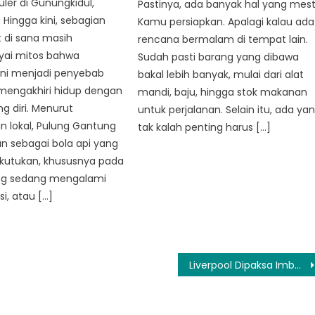
ler di Gunungkidul,
Pastinya, ada banyak hal yang mest
 Hingga kini, sebagian
Kamu persiapkan. Apalagi kalau ada
 di sana masih
rencana bermalam di tempat lain.
ai mitos bahwa
Sudah pasti barang yang dibawa
ni menjadi penyebab
bakal lebih banyak, mulai dari alat
mengakhiri hidup dengan
mandi, baju, hingga stok makanan
g diri. Menurut
untuk perjalanan. Selain itu, ada ya
n lokal, Pulung Gantung
tak kalah penting harus […]
n sebagai bola api yang
utukan, khususnya pada
ang sedang mengalami
si, atau […]
Liverpool Dipaksa Imbang Wolves 2-2 di Anfield