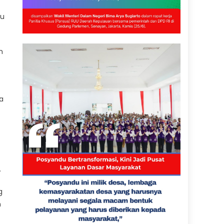
tu
m
a
.
g
n