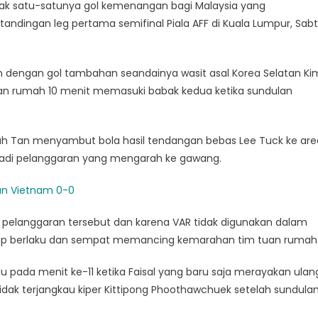
tak satu-satunya gol kemenangan bagi Malaysia yang
dingan leg pertama semifinal Piala AFF di Kuala Lumpur, Sab
 dengan gol tambahan seandainya wasit asal Korea Selatan Ki
uan rumah 10 menit memasuki babak kedua ketika sundulan
ah Tan menyambut bola hasil tendangan bebas Lee Tuck ke are
rjadi pelanggaran yang mengarah ke gawang.
ahan Vietnam 0-0
 pelanggaran tersebut dan karena VAR tidak digunakan dalam
etap berlaku dan sempat memancing kemarahan tim tuan rumah
u pada menit ke-11 ketika Faisal yang baru saja merayakan ulan
dak terjangkau kiper Kittipong Phoothawchuek setelah sundula