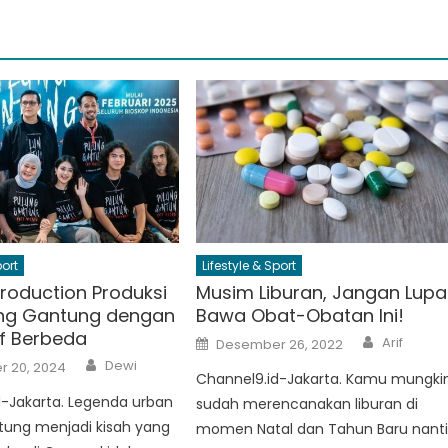
port
Lifestyle & Sport
roduction Produksi
Musim Liburan, Jangan Lupa
ung Gantung dengan
Bawa Obat-Obatan Ini!
if Berbeda
Author
Posted
Arif
Desember 26, 2022
on
Author
Dewi
 20, 2024
Channel9.id-Jakarta. Kamu mungki
d-Jakarta. Legenda urban
sudah merencanakan liburan di
tung menjadi kisah yang
momen Natal dan Tahun Baru nanti