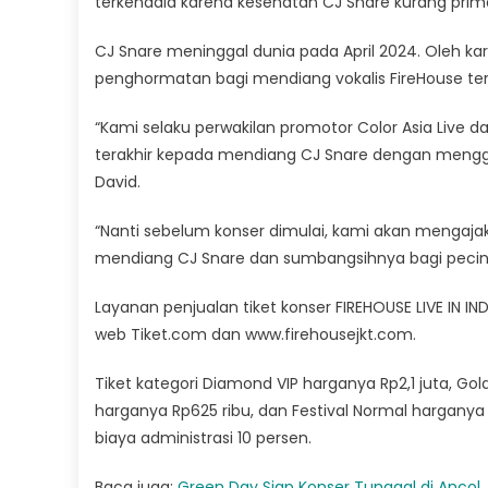
terkendala karena kesehatan CJ Snare kurang prima
CJ Snare meninggal dunia pada April 2024. Oleh k
penghormatan bagi mendiang vokalis FireHouse ters
“Kami selaku perwakilan promotor Color Asia Live
terakhir kepada mendiang CJ Snare dengan menggela
David.
“Nanti sebelum konser dimulai, kami akan mengaj
mendiang CJ Snare dan sumbangsihnya bagi pecin
Layanan penjualan tiket konser FIREHOUSE LIVE IN IN
web Tiket.com dan www.firehousejkt.com.
Tiket kategori Diamond VIP harganya Rp2,1 juta, Gold 
harganya Rp625 ribu, dan Festival Normal hargany
biaya administrasi 10 persen.
Baca juga:
Green Day Siap Konser Tunggal di Ancol, 