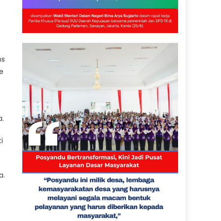
ns
e
a.
i
a.