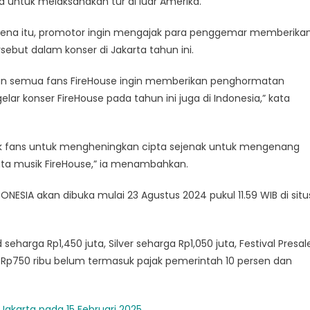
 untuk melaksanakan tur di luar Amerika.
arena itu, promotor ingin mengajak para penggemar memberika
ebut dalam konser di Jakarta tahun ini.
 dan semua fans FireHouse ingin memberikan penghormatan
r konser FireHouse pada tahun ini juga di Indonesia,” kata
ak fans untuk mengheningkan cipta sejenak untuk mengenang
ta musik FireHouse,” ia menambahkan.
DONESIA akan dibuka mulai 23 Agustus 2024 pukul 11.59 WIB di situ
seharga Rp1,450 juta, Silver seharga Rp1,050 juta, Festival Presal
a Rp750 ribu belum termasuk pajak pemerintah 10 persen dan
Jakarta pada 15 Februari 2025