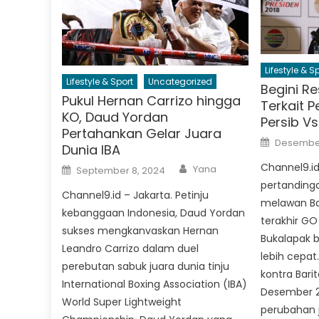
Lifestyle & S
Lifestyle & Sport
Uncategorized
Begini R
Pukul Hernan Carrizo hingga
Terkait 
KO, Daud Yordan
Persib Vs
Pertahankan Gelar Juara
Posted
Desember
Dunia IBA
on
Author
Channel9.i
Posted
Yana
September 8, 2024
on
pertanding
Channel9.id – Jakarta. Petinju
melawan Bar
kebanggaan Indonesia, Daud Yordan
terakhir GO
sukses mengkanvaskan Hernan
Bukalapak 
Leandro Carrizo dalam duel
lebih cepat.
perebutan sabuk juara dunia tinju
kontra Bari
International Boxing Association (IBA)
Desember 20
World Super Lightweight
perubahan 