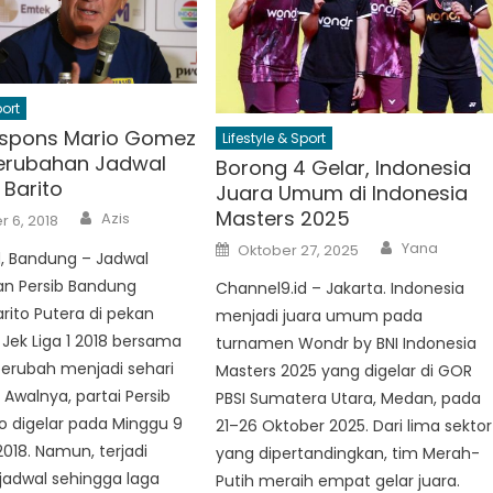
port
espons Mario Gomez
Lifestyle & Sport
Perubahan Jadwal
Borong 4 Gelar, Indonesia
 Barito
Juara Umum di Indonesia
Author
Masters 2025
Azis
 6, 2018
Author
Posted
Yana
Oktober 27, 2025
d, Bandung – Jadwal
on
an Persib Bandung
Channel9.id – Jakarta. Indonesia
ito Putera di pekan
menjadi juara umum pada
 Jek Liga 1 2018 bersama
turnamen Wondr by BNI Indonesia
berubah menjadi sehari
Masters 2025 yang digelar di GOR
 Awalnya, partai Persib
PBSI Sumatera Utara, Medan, pada
to digelar pada Minggu 9
21–26 Oktober 2025. Dari lima sektor
18. Namun, terjadi
yang dipertandingkan, tim Merah-
jadwal sehingga laga
Putih meraih empat gelar juara.