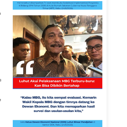
n
s
e