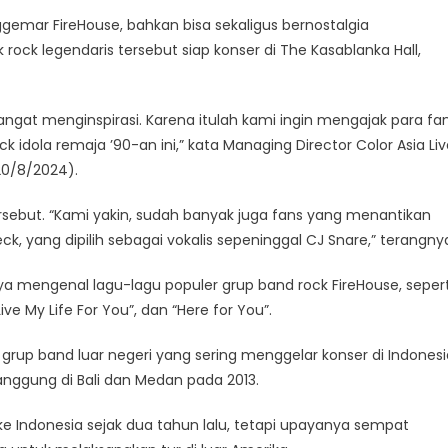
gemar FireHouse, bahkan bisa sekaligus bernostalgia
ock legendaris tersebut siap konser di The Kasablanka Hall,
ngat menginspirasi. Karena itulah kami ingin mengajak para fa
 idola remaja ’90-an ini,” kata Managing Director Color Asia Liv
20/8/2024).
rsebut. “Kami yakin, sudah banyak juga fans yang menantikan
yang dipilih sebagai vokalis sepeninggal CJ Snare,” terangny
mengenal lagu-lagu populer grup band rock FireHouse, sepert
Live My Life For You”, dan “Here for You”.
grup band luar negeri yang sering menggelar konser di Indonesi
manggung di Bali dan Medan pada 2013.
e Indonesia sejak dua tahun lalu, tetapi upayanya sempat