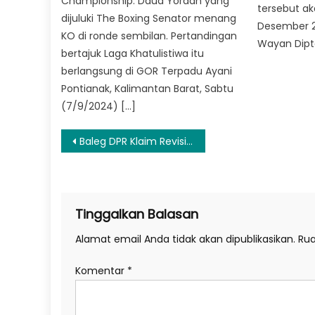
Championship. Daud Yordan yang
tersebut a
dijuluki The Boxing Senator menang
Desember 20
KO di ronde sembilan. Pertandingan
Wayan Dipt
bertajuk Laga Khatulistiwa itu
berlangsung di GOR Terpadu Ayani
Pontianak, Kalimantan Barat, Sabtu
(7/9/2024) […]
Navigasi
Baleg DPR Klaim Revisi UU Pilkada Akomodir Partai Nonparlemen Bisa Usung Calon
pos
Tinggalkan Balasan
Alamat email Anda tidak akan dipublikasikan.
Rua
Komentar
*