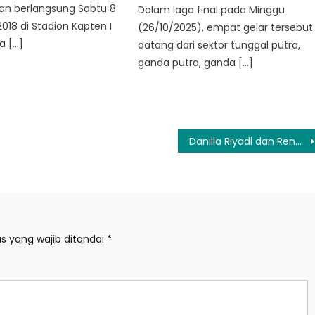
kan berlangsung Sabtu 8
Dalam laga final pada Minggu
18 di Stadion Kapten I
(26/10/2025), empat gelar tersebut
a […]
datang dari sektor tunggal putra,
ganda putra, ganda […]
Danilla Riyadi dan Rendy Pandugo Rilis Lagu ‘Wahai Kau’, Arti Penting Sosok Bapak
s yang wajib ditandai
*