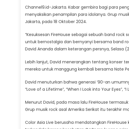
Channel9.id-Jakarta. Kabar gembira bagi para peng
menyaksikan penampilan para idolanya. Grup musik r
Jakarta, pada 18 Oktober 2024.
“Kesuksesan FireHouse sebagai sebuah band rock sa
untuk bernostalgia dan bernyanyi bersama band rock
David Ananda dalam keterangan persnya, Selasa (
Lebih lanjut, David menerangkan tentang konser te
mereka untuk manggung kembali bersama Nate Peck, 
David menuturkan bahwa generasi ’90-an umumnya 
“Love of a Lifetime”, “When I Look into Your Eyes”, “I 
Menurut David, pada masa lalu FireHouse termasuk 
Grup musik rock asal Amerika Serikat itu terakhir 
Color Asia Live berusaha mendatangkan FireHouse k