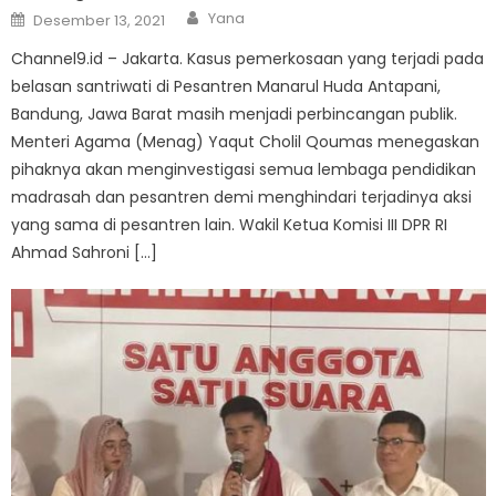
Author
Posted
Yana
Desember 13, 2021
on
Channel9.id – Jakarta. Kasus pemerkosaan yang terjadi pada
belasan santriwati di Pesantren Manarul Huda Antapani,
Bandung, Jawa Barat masih menjadi perbincangan publik.
Menteri Agama (Menag) Yaqut Cholil Qoumas menegaskan
pihaknya akan menginvestigasi semua lembaga pendidikan
madrasah dan pesantren demi menghindari terjadinya aksi
yang sama di pesantren lain. Wakil Ketua Komisi III DPR RI
Ahmad Sahroni […]