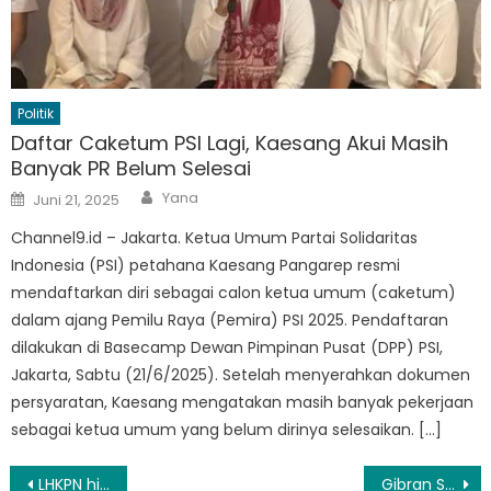
Politik
Daftar Caketum PSI Lagi, Kaesang Akui Masih
Banyak PR Belum Selesai
Author
Posted
Yana
Juni 21, 2025
on
Channel9.id – Jakarta. Ketua Umum Partai Solidaritas
Indonesia (PSI) petahana Kaesang Pangarep resmi
mendaftarkan diri sebagai calon ketua umum (caketum)
dalam ajang Pemilu Raya (Pemira) PSI 2025. Pendaftaran
dilakukan di Basecamp Dewan Pimpinan Pusat (DPP) PSI,
Jakarta, Sabtu (21/6/2025). Setelah menyerahkan dokumen
persyaratan, Kaesang mengatakan masih banyak pekerjaan
sebagai ketua umum yang belum dirinya selesaikan. […]
Navigasi
LHKPN hingga Kunci Mobil Ketua KPK Firli Bahuri Disita Polisi
Gibran Serap Aspirasi Ulama se-Jambi