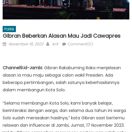
Politik
Gibran Beberkan Alasan Mau Jadi Cawapres
Posted
Author
November 18, 2023
Arif
Comment(0)
on
Channel9.id-Jambi
. Gibran Rakabuming Raka menjelasan
alasan ia mau maju sebagai calon wakil Presiden. Ada
beberapa pertimbangan, salah satunya keberhasilannya
dalam membangun Kota Solo.
“Selama membangun Kota Solo, kami banyak belajar,
berinteraksi dengan warga, dan selama dua tahun ini warga
Solo sudah merasakan hasilnya,” kata Gibran saat bertemu
relawan dan influencer di Jambi, Jumat, 17 November 2023.