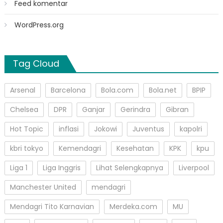
Feed komentar
WordPress.org
Tag Cloud
Arsenal
Barcelona
Bola.com
Bola.net
BPIP
Chelsea
DPR
Ganjar
Gerindra
Gibran
Hot Topic
inflasi
Jokowi
Juventus
kapolri
kbri tokyo
Kemendagri
Kesehatan
KPK
kpu
Liga 1
Liga Inggris
Lihat Selengkapnya
Liverpool
Manchester United
mendagri
Mendagri Tito Karnavian
Merdeka.com
MU