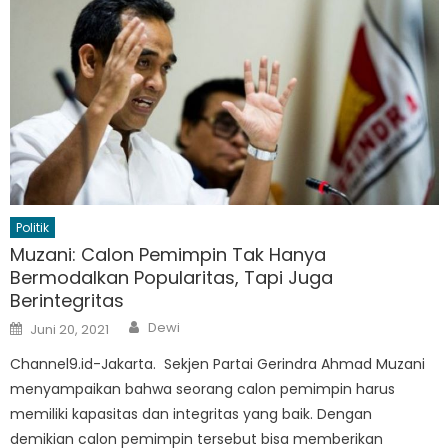
Politik
Muzani: Calon Pemimpin Tak Hanya
Bermodalkan Popularitas, Tapi Juga
Berintegritas
Author
Posted
Dewi
Juni 20, 2021
on
Channel9.id-Jakarta. Sekjen Partai Gerindra Ahmad Muzani
menyampaikan bahwa seorang calon pemimpin harus
memiliki kapasitas dan integritas yang baik. Dengan
demikian calon pemimpin tersebut bisa memberikan