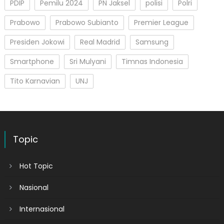
PDIP
Pemilu 2024
PN Jaksel
polisi
Polri
Prabowo
Prabowo Subianto
Premier League
Presiden Jokowi
Real Madrid
Samsung
Smartphone
Sri Mulyani
Timnas Indonesia
Tito Karnavian
UNJ
Topic
Hot Topic
Nasional
Internasional