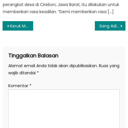
perangkat desa di Cirebon, Jawa Barat, itu dilakukan untuk
memberikan rasa keadilan. “Demi memberikan rasa […]
Navigasi
Keruk Miliaran Rupiah, Ini Cara Kerja Situs Live Streaming Porno Bling-Bling
Sang Adik Ditembak OTK, Bupati Kaur Desak Polisi Ungkap Motif Pelaku
pos
Tinggalkan Balasan
Alamat email Anda tidak akan dipublikasikan.
Ruas yang
wajib ditandai
*
Komentar
*