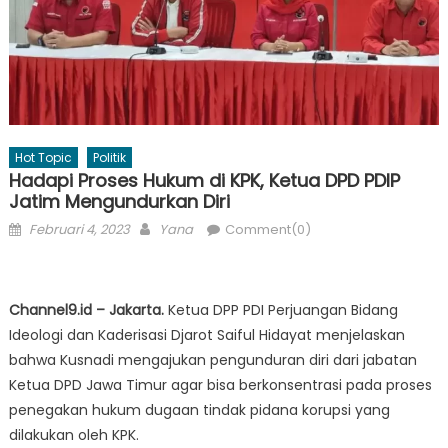
Hot Topic
Politik
Hadapi Proses Hukum di KPK, Ketua DPD PDIP
Jatim Mengundurkan Diri
Posted
Author
Februari 4, 2023
Yana
Comment(0)
on
Channel9.id – Jakarta.
Ketua DPP PDI Perjuangan Bidang
Ideologi dan Kaderisasi Djarot Saiful Hidayat menjelaskan
bahwa Kusnadi mengajukan pengunduran diri dari jabatan
Ketua DPD Jawa Timur agar bisa berkonsentrasi pada proses
penegakan hukum dugaan tindak pidana korupsi yang
dilakukan oleh KPK.