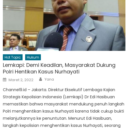
Hot Topic
Hukum
Lemkapi: Demi Keadilan, Masyarakat Dukung
Polri Hentikan Kasus Nurhayati
Author
Posted
Yana
Maret 2, 2022
on
Channel9.id – Jakarta. Direktur Eksekutif Lembaga Kajian
Strategis Kepolisian Indonesia (Lemkapi) Dr Edi Hasibuan
memastikan bahwa masyarakat mendukung penuh langkah
Polri menghentikan kasus Nurhayati karena tidak cukup bukti
melanjutkannya ke penuntutan. Menurut Edi Hasibuan,
langkah kepolisian menghentikan kasus Nurhayati, seorang