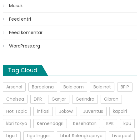
Masuk
Feed entri
Feed komentar
WordPress.org
Tag Cloud
Arsenal
Barcelona
Bola.com
Bola.net
BPIP
Chelsea
DPR
Ganjar
Gerindra
Gibran
Hot Topic
inflasi
Jokowi
Juventus
kapolri
kbri tokyo
Kemendagri
Kesehatan
KPK
kpu
Liga 1
Liga Inggris
Lihat Selengkapnya
Liverpool