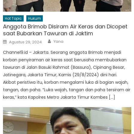
Hot Topic
Hukum
Anggota Brimob Disiram Air Keras dan Dicopet
saat Bubarkan Tawuran di Jaktim
Author
Posted
Yana
Agustus 29, 2024
on
Channel9.id – Jakarta. Seorang anggota Brimob menjadi
korban penyiraman air keras saat berusaha membubarkan
tawuran di Jalan Basuki Rahmat (Bassura), Cipinang Besar,
Jatinegara, Jakarta Timur, Kamis (29/8/2024) dini hari.
Akibat peristiwa itu, korban mengalami luka di bagian wajah,
tangan, dan paha. “Luka wajah, tangan dan paha tersiram air
keras,” kata Kapolres Metro Jakarta Timur Kombes […]