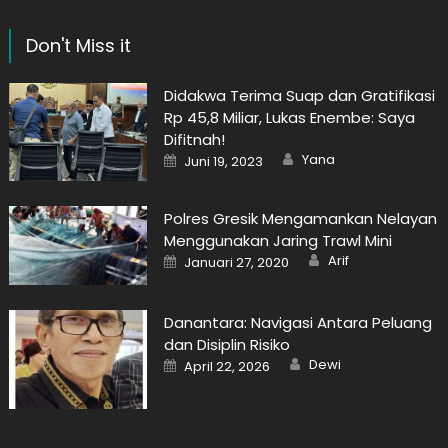
Don't Miss it
Didakwa Terima Suap dan Gratifikasi
Rp 45,8 Miliar, Lukas Enembe: Saya
Difitnah!
Author
Posted
Yana
Juni 19, 2023
on
Polres Gresik Mengamankan Nelayan
Menggunakan Jaring Trawl Mini
Author
Posted
Arif
Januari 27, 2020
on
Danantara: Navigasi Antara Peluang
dan Disiplin Risiko
Author
Posted
Dewi
April 22, 2026
on