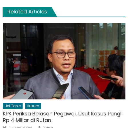
Related Articles
Hot Topic
Hukum
KPK Periksa Belasan Pegawai, Usut Kasus Pungli
Rp 4 Miliar di Rutan
Author
Posted
Yana