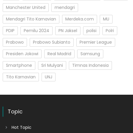
Manchester United
mendagri
Mendagri Tito Karnavian
Merdeka.com
MU
PDIP
Pemilu 2024
PN Jaksel
polisi
Polri
Prabowo
Prabowo Subianto
Premier League
Presiden Jokowi
Real Madrid
Samsung
Smartphone
Sri Mulyani
Timnas Indonesia
Tito Karnavian
UNJ
Topic
Hot Topic