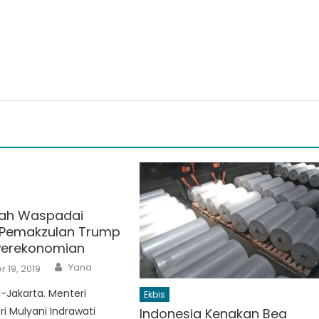
tah Waspadai
Pemakzulan Trump
Perekonomian
Author
Yana
 19, 2019
-Jakarta. Menteri
Ekbis
i Mulyani Indrawati
Indonesia Kenakan Bea