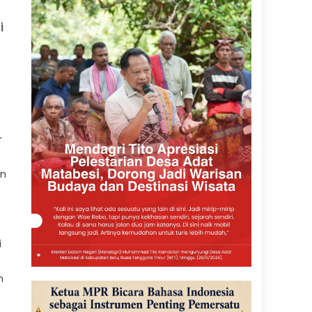
i
r
an
i
n