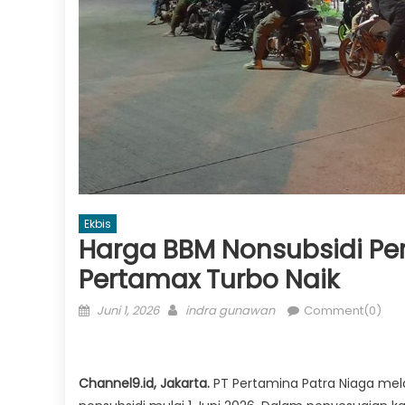
Ekbis
Harga BBM Nonsubsidi Per
Pertamax Turbo Naik
Posted
Author
Juni 1, 2026
indra gunawan
Comment(0)
on
Channel9.id, Jakarta.
PT Pertamina Patra Niaga mel