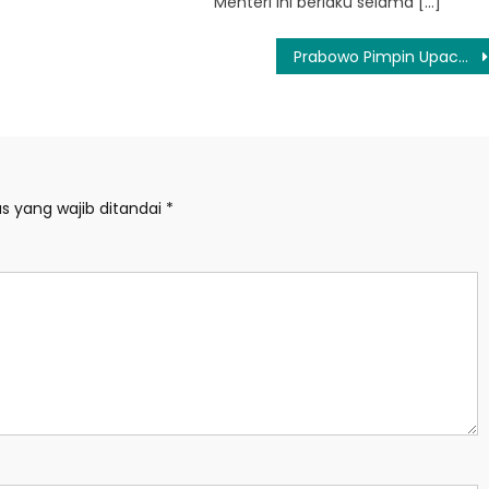
Menteri ini berlaku selama […]
Prabowo Pimpin Upacara Peringatan Hari Lahir Pancasila
s yang wajib ditandai
*