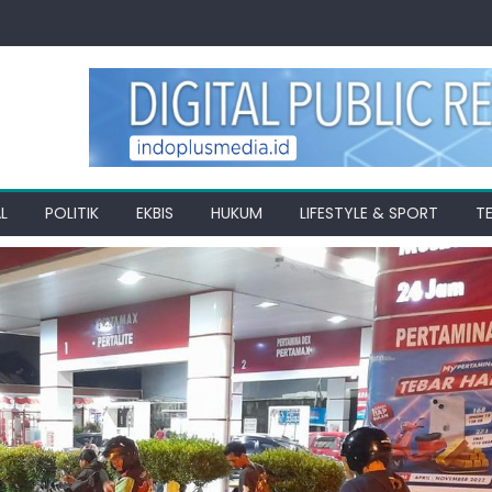
L
POLITIK
EKBIS
HUKUM
LIFESTYLE & SPORT
T