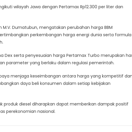
gikuti wilayah Jawa dengan Pertamax Rp12.300 per liter dan
rth M.V. Dumatubun, mengatakan perubahan harga BBM
pertimbangkan perkembangan harga energi dunia serta formula
h.
na Dex serta penyesuaian harga Pertamax Turbo merupakan has
dan parameter yang berlaku dalam regulasi pemerintah.
paya menjaga keseimbangan antara harga yang kompetitif da
bangkan daya beli konsumen dalam setiap kebijakan
k produk diesel diharapkan dapat memberikan dampak positif
tas perekonomian nasional.