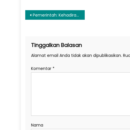
Navigasi
Pemerintah: Kehadiran DSI Akan Perkuat Pengawasan dan Tata Kelola Ekspor SDA
pos
Tinggalkan Balasan
Alamat email Anda tidak akan dipublikasikan.
Rua
Komentar
*
Nama