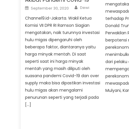
mengatakan
Author
Posted
Dewi
September 30, 2020
on
mewaspada
Channel9.id-Jakarta. Wakil Ketua
terhadap Pr
Komisi VII DPR RI Ramson Siagian
Donald Tru
mengatakan, naik turunnya investasi
Perwakilan 
hulu migas dipengaruhi oleh
berpotensi
beberapa faktor, diantaranya yaitu
perekonomia
harga minyak mentah. Di saat
menimbulk
seperti saat ini harga minyak
dari pelaku
mentah yang masih diliputi oleh
mempengar
suasana pandemi Covid-19 dan over
perekonomia
supply maka bisa dipastikan investasi
mewaspadai 
hulu migas akan mengalami
Mulyani, Ka
penurunan seperti yang terjadi pada
[…]