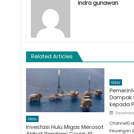
indra gunawan
Related Articles
Ekbis
Pemerin
Dampak 
kepada 
Posted
Desember
on
Ekbis
Channel0.id
Investasi Hulu Migas Merosot
Keuangan Sr
Akibat Pandemi Covid-19