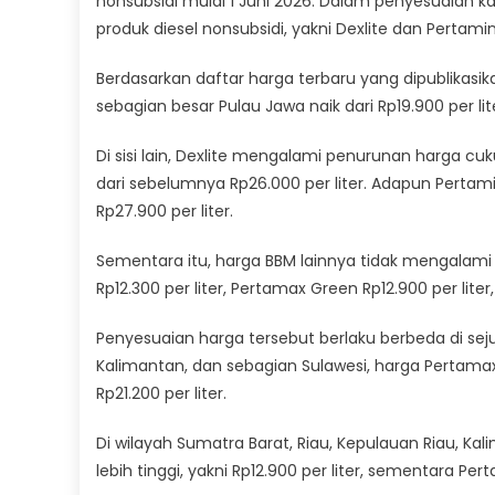
nonsubsidi mulai 1 Juni 2026. Dalam penyesuaian k
produk diesel nonsubsidi, yakni Dexlite dan Pertamin
Berdasarkan daftar harga terbaru yang dipublikasik
sebagian besar Pulau Jawa naik dari Rp19.900 per lit
Di sisi lain, Dexlite mengalami penurunan harga cuku
dari sebelumnya Rp26.000 per liter. Adapun Pertam
Rp27.900 per liter.
Sementara itu, harga BBM lainnya tidak mengalami pe
Rp12.300 per liter, Pertamax Green Rp12.900 per liter
Penyesuaian harga tersebut berlaku berbeda di sej
Kalimantan, dan sebagian Sulawesi, harga Pertama
Rp21.200 per liter.
Di wilayah Sumatra Barat, Riau, Kepulauan Riau, Ka
lebih tinggi, yakni Rp12.900 per liter, sementara Pert