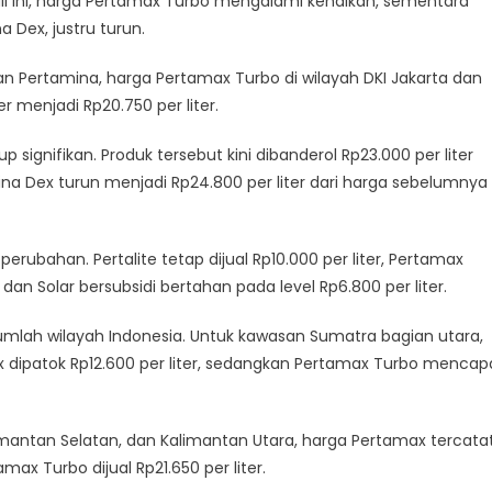
ali ini, harga Pertamax Turbo mengalami kenaikan, sementara
a Dex, justru turun.
an Pertamina, harga Pertamax Turbo di wilayah DKI Jakarta dan
er menjadi Rp20.750 per liter.
p signifikan. Produk tersebut kini dibanderol Rp23.000 per liter
ina Dex turun menjadi Rp24.800 per liter dari harga sebelumnya
rubahan. Pertalite tetap dijual Rp10.000 per liter, Pertamax
, dan Solar bersubsidi bertahan pada level Rp6.800 per liter.
umlah wilayah Indonesia. Untuk kawasan Sumatra bagian utara,
x dipatok Rp12.600 per liter, sedangkan Pertamax Turbo mencap
limantan Selatan, dan Kalimantan Utara, harga Pertamax tercata
amax Turbo dijual Rp21.650 per liter.