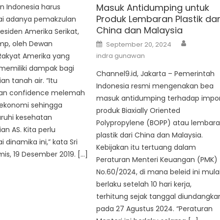
Masuk Antidumping untuk
 Indonesia harus
Produk Lembaran Plastik dar
i adanya pemakzulan
China dan Malaysia
esiden Amerika Serikat,
Author
Posted
mp, oleh Dewan
September 20, 2024
on
Rakyat Amerika yang
indra gunawan
 memiliki dampak bagi
Channel9.id, Jakarta – Pemerintah
n tanah air. “Itu
Indonesia resmi mengenakan bea
an confidence melemah
masuk antidumping terhadap impo
 ekonomi sehingga
produk Biaxially Oriented
uhi kesehatan
Polypropylene (BOPP) atau lembar
n AS. Kita perlu
plastik dari China dan Malaysia.
dinamika ini,” kata Sri
Kebijakan itu tertuang dalam
mis, 19 Desember 2019. […]
Peraturan Menteri Keuangan (PMK)
No.60/2024, di mana beleid ini mula
berlaku setelah 10 hari kerja,
terhitung sejak tanggal diundangka
pada 27 Agustus 2024. “Peraturan