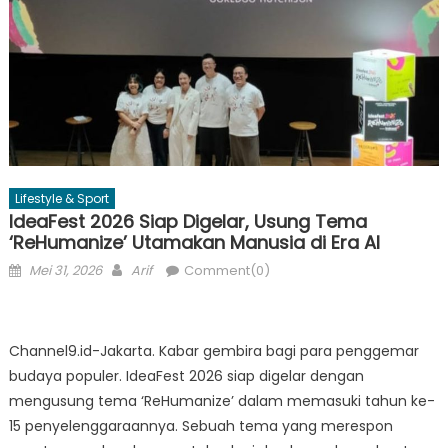
Lifestyle & Sport
IdeaFest 2026 Siap Digelar, Usung Tema
‘ReHumanize’ Utamakan Manusia di Era AI
Posted
Author
Mei 31, 2026
Arif
Comment(0)
on
Channel9.id-Jakarta. Kabar gembira bagi para penggemar
budaya populer. IdeaFest 2026 siap digelar dengan
mengusung tema ‘ReHumanize’ dalam memasuki tahun ke-
15 penyelenggaraannya. Sebuah tema yang merespon