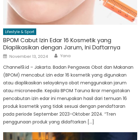
Lifestyle & Sport
BPOM Cabut Izin Edar 16 Kosmetik yang
Diaplikasikan dengan Jarum, Ini Daftarnya
Author
Posted
Yana
November 13, 2024
on
Channel9.id – Jakarta. Badan Pengawas Obat dan Makanan
(BPOM) mencabut izin edar 16 kosmetik yang digunakan
atau diaplikasikan selayaknya obat menggunakan jarum
atau microneedle. Kepala BPOM Taruna Ikrar mengatakan
pencabutan izin edar ini merupakan hasil dari temuan 16
produk kosmetik yang tidak sesuai dengan pendaftaran
pada periode September 2023-Oktober 2024. “Tren
penggunaan produk yang didaftarkan […]