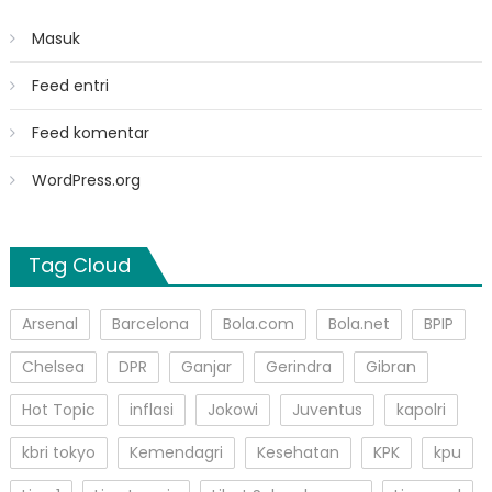
Masuk
Feed entri
Feed komentar
WordPress.org
Tag Cloud
Arsenal
Barcelona
Bola.com
Bola.net
BPIP
Chelsea
DPR
Ganjar
Gerindra
Gibran
Hot Topic
inflasi
Jokowi
Juventus
kapolri
kbri tokyo
Kemendagri
Kesehatan
KPK
kpu