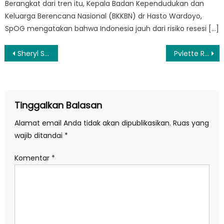
Berangkat dari tren itu, Kepala Badan Kependudukan dan
Keluarga Berencana Nasional (BKKBN) dr Hasto Wardoyo,
SpOG mengatakan bahwa Indonesia jauh dari risiko resesi […]
Navigasi
Sheryl Sheinafia Rilis MV ‘Siapa Suruh Jatuh Cinta?’ tentang Kisah Cinta Terlarang
Pvlette Rilis Album ‘Semakin Buram dan Percuma’ Padukan Rock Alternatif Post-Rock Atmosferik
pos
Tinggalkan Balasan
Alamat email Anda tidak akan dipublikasikan.
Ruas yang
wajib ditandai
*
Komentar
*