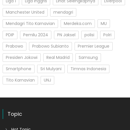
Liga 1
Liga Inggris
Lihat Selengkapnya
Liverpool
Manchester United
mendagri
Mendagri Tito Karnavian
Merdeka.com
MU
PDIP
Pemilu 2024
PN Jaksel
polisi
Polri
Prabowo
Prabowo Subianto
Premier League
Presiden Jokowi
Real Madrid
Samsung
Smartphone
Sri Mulyani
Timnas Indonesia
Tito Karnavian
UNJ
Topic
Hot Topic