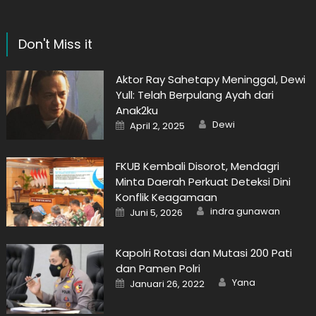
Don't Miss it
Aktor Ray Sahetapy Meninggal, Dewi
Yull: Telah Berpulang Ayah dari
Anak2ku
Author
Posted
Dewi
April 2, 2025
on
FKUB Kembali Disorot, Mendagri
Minta Daerah Perkuat Deteksi Dini
Konflik Keagamaan
Author
Posted
indra gunawan
Juni 5, 2026
on
Kapolri Rotasi dan Mutasi 200 Pati
dan Pamen Polri
Author
Posted
Yana
Januari 26, 2022
on