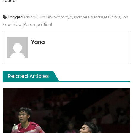
kedua.
Tagged
Chico Aura Dwi Wardoyo
,
Indonesia Masters 2023
,
Loh
Kean Yew
,
Perempat final
Yana
Related Articles