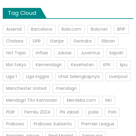
Tag Cloud
Arsenal
Barcelona
Bola.com
Bola.net
BPIP
Chelsea
DPR
Ganjar
Gerindra
Gibran
Hot Topic
inflasi
Jokowi
Juventus
kapolri
kbri tokyo
Kemendagri
Kesehatan
KPK
kpu
Liga 1
Liga Inggris
Lihat Selengkapnya
Liverpool
Manchester United
mendagri
Mendagri Tito Karnavian
Merdeka.com
MU
PDIP
Pemilu 2024
PN Jaksel
polisi
Polri
Prabowo
Prabowo Subianto
Premier League
Presiden Jokowi
Real Madrid
Samsung