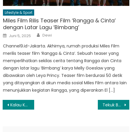
Lifestyle & Sport
Miles Film Rilis Teaser Film ‘Rangga & Cinta’
dengan Latar Lagu ‘Bimbang’
Author
Posted
Dewi
Juni 5, 2025
on
Channel9.id-Jakarta. Akhirnya, rumah produksi Miles Film
merilis teaser film ‘Rangga & Cinta’. Sebuah teaser yang
memperlihatkan sekilas cerita tentang Rangga dan Cinta
dengan latar lagu ‘Bimbang’ karya Melly Goeslaw yang
dibawakan oleh Leya Princy. Teaser film berdurasi 50 detik
yang ditayangkan di akun media sosial Miles Film antara lain
menunjukkan kegiatan Rangga, yang diperankan El […]
Navigasi
Kalau Kamu Suka Jajan, Waspadai Risiko Berikut Ini
Tekuk Borneo FC 0-1, Persib Bandung Raih Posisi Puncak Liga 1
pos