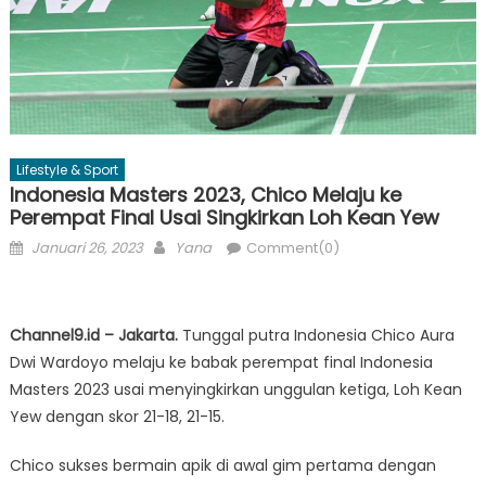
Lifestyle & Sport
Indonesia Masters 2023, Chico Melaju ke
Perempat Final Usai Singkirkan Loh Kean Yew
Posted
Author
Januari 26, 2023
Yana
Comment(0)
on
Channel9.id – Jakarta.
Tunggal putra Indonesia Chico Aura
Dwi Wardoyo melaju ke babak perempat final Indonesia
Masters 2023 usai menyingkirkan unggulan ketiga, Loh Kean
Yew dengan skor 21-18, 21-15.
Chico sukses bermain apik di awal gim pertama dengan