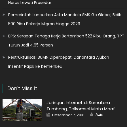
Harus Lewati Prosedur
Pemerintah Luncurkan Asta Mandala SMK Go Global, Bidik
500 Ribu Pekerja Migran hingga 2029
BPS: Serapan Tenaga Kerja Bertambah 522 Ribu Orang, TPT
Turun Jadi 4,65 Persen
Restrukturisasi BUMN Dipercepat, Danantara Ajukan
Insentif Pajak ke Kemenkeu
Don't Miss it
Jaringan Internet di Sumatera
Tumbang, Telkomsel Minta Maaf
Author
Posted
Azis
Desember 7, 2018
on