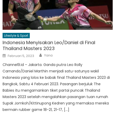
Lifestyle & Sport
Indonesia Menyisakan Leo/Daniel di Final
Thailand Masters 2023
Author
Posted
Yana
Februari 5, 2023
on
Channel9.id – Jakarta. Ganda putra Leo Rolly
Carnando/Daniel Marthin menjadi satu-satunya wakil
Indonesia yang lolos ke babak final Thailand Masters 2023 di
Bangkok, Sabtu 4 Februari 2023. Pasangan berjuluk The
Babies itu mengamankan tiket partai puncak Thailand
Masters 2023 setelah mengalahkan pasangan tuan rumah
Supak Jomkoh/Kittinupong Kedren yang memaksa mereka
bermain rubber game 18-21, 21-17, […]