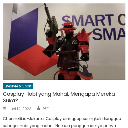
Lifestyle & Sport
Cosplay Hobi yang Mahal, Mengapa Mereka
Suka?
Author
Posted
Arif
Juni 14, 2023
on
Channel9.id-Jakarta. Cosplay dianggap seringkali dianggap
sebagai hobi yang mahal. Namun penggemarnya punya