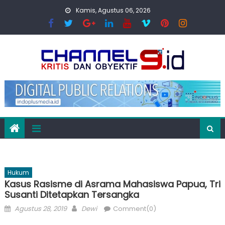
Skip
Kamis, Agustus 06, 2026
to
content
Hukum
Kasus Rasisme di Asrama Mahasiswa Papua, Tri
Susanti Ditetapkan Tersangka
Posted
Author
Agustus 28, 2019
Dewi
Comment(0)
on