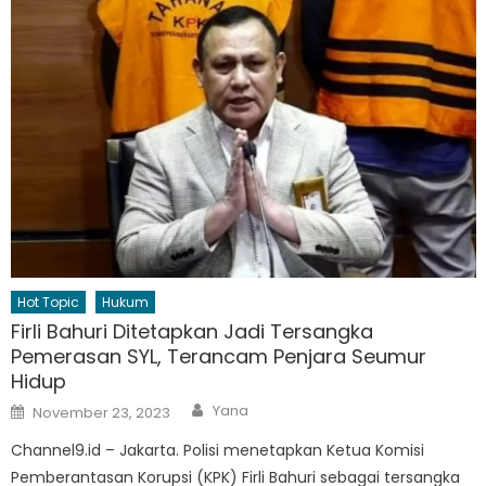
Hot Topic
Hukum
Firli Bahuri Ditetapkan Jadi Tersangka
Pemerasan SYL, Terancam Penjara Seumur
Hidup
Author
Posted
Yana
November 23, 2023
on
Channel9.id – Jakarta. Polisi menetapkan Ketua Komisi
Pemberantasan Korupsi (KPK) Firli Bahuri sebagai tersangka