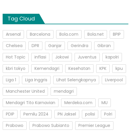
Tag Cloud
Arsenal
Barcelona
Bola.com
Bola.net
BPIP
Chelsea
DPR
Ganjar
Gerindra
Gibran
Hot Topic
inflasi
Jokowi
Juventus
kapolri
kbri tokyo
Kemendagri
Kesehatan
KPK
kpu
Liga 1
Liga Inggris
Lihat Selengkapnya
Liverpool
Manchester United
mendagri
Mendagri Tito Karnavian
Merdeka.com
MU
PDIP
Pemilu 2024
PN Jaksel
polisi
Polri
Prabowo
Prabowo Subianto
Premier League