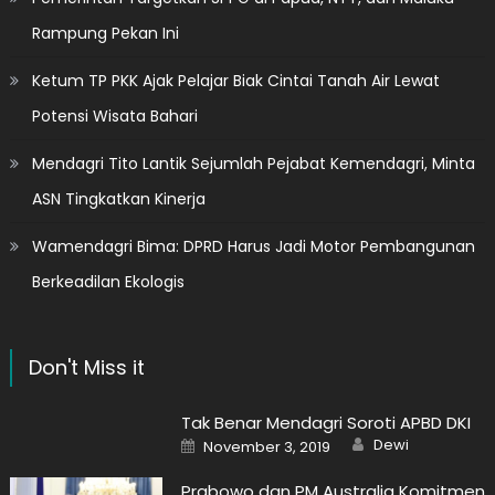
Rampung Pekan Ini
Ketum TP PKK Ajak Pelajar Biak Cintai Tanah Air Lewat
Potensi Wisata Bahari
Mendagri Tito Lantik Sejumlah Pejabat Kemendagri, Minta
ASN Tingkatkan Kinerja
Wamendagri Bima: DPRD Harus Jadi Motor Pembangunan
Berkeadilan Ekologis
Don't Miss it
Tak Benar Mendagri Soroti APBD DKI
Author
Posted
Dewi
November 3, 2019
on
Prabowo dan PM Australia Komitmen