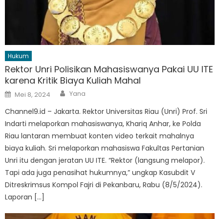
Hukum
Rektor Unri Polisikan Mahasiswanya Pakai UU ITE
karena Kritik Biaya Kuliah Mahal
Author
Posted
Yana
Mei 8, 2024
on
Channel9.id – Jakarta. Rektor Universitas Riau (Unri) Prof. Sri
Indarti melaporkan mahasiswanya, Khariq Anhar, ke Polda
Riau lantaran membuat konten video terkait mahalnya
biaya kuliah. Sri melaporkan mahasiswa Fakultas Pertanian
Unri itu dengan jeratan UU ITE. “Rektor (langsung melapor).
Tapi ada juga penasihat hukumnya,” ungkap Kasubdit V
Ditreskrimsus Kompol Fajri di Pekanbaru, Rabu (8/5/2024).
Laporan […]