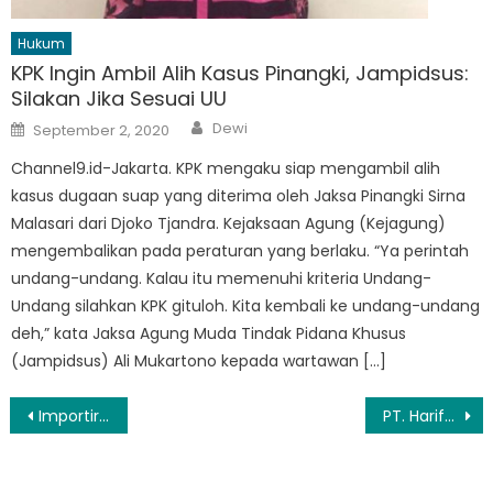
Hukum
KPK Ingin Ambil Alih Kasus Pinangki, Jampidsus:
Silakan Jika Sesuai UU
Author
Posted
Dewi
September 2, 2020
on
Channel9.id-Jakarta. KPK mengaku siap mengambil alih
kasus dugaan suap yang diterima oleh Jaksa Pinangki Sirna
Malasari dari Djoko Tjandra. Kejaksaan Agung (Kejagung)
mengembalikan pada peraturan yang berlaku. “Ya perintah
undang-undang. Kalau itu memenuhi kriteria Undang-
Undang silahkan KPK gituloh. Kita kembali ke undang-undang
deh,” kata Jaksa Agung Muda Tindak Pidana Khusus
(Jampidsus) Ali Mukartono kepada wartawan […]
Navigasi
Importir Ajak Pemerintah Jadikan GINSI Mitra Strategis
PT. Hariff Daya Tunggal Siap Dukung Implementasi Jaringan Mandiri Anti Sadap
pos