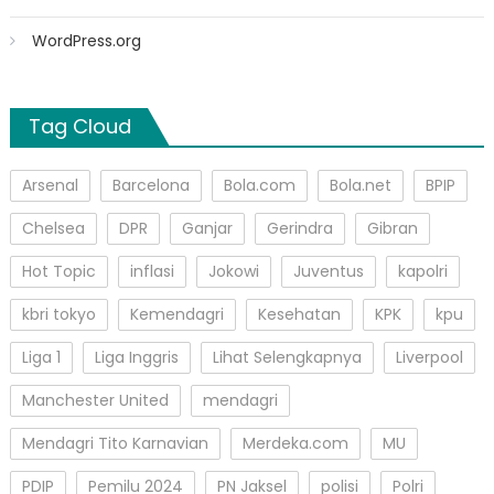
WordPress.org
Tag Cloud
Arsenal
Barcelona
Bola.com
Bola.net
BPIP
Chelsea
DPR
Ganjar
Gerindra
Gibran
Hot Topic
inflasi
Jokowi
Juventus
kapolri
kbri tokyo
Kemendagri
Kesehatan
KPK
kpu
Liga 1
Liga Inggris
Lihat Selengkapnya
Liverpool
Manchester United
mendagri
Mendagri Tito Karnavian
Merdeka.com
MU
PDIP
Pemilu 2024
PN Jaksel
polisi
Polri