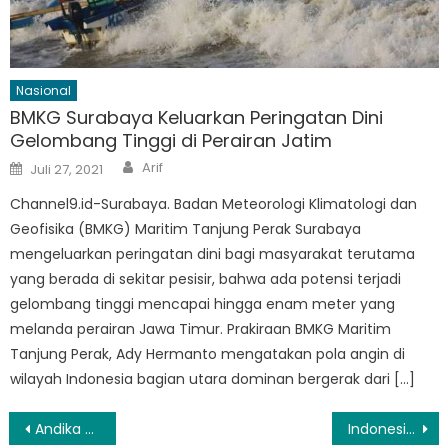
Nasional
BMKG Surabaya Keluarkan Peringatan Dini
Gelombang Tinggi di Perairan Jatim
Author
Posted
Arif
Juli 27, 2021
on
Channel9.id-Surabaya. Badan Meteorologi Klimatologi dan
Geofisika (BMKG) Maritim Tanjung Perak Surabaya
mengeluarkan peringatan dini bagi masyarakat terutama
yang berada di sekitar pesisir, bahwa ada potensi terjadi
gelombang tinggi mencapai hingga enam meter yang
melanda perairan Jawa Timur. Prakiraan BMKG Maritim
Tanjung Perak, Ady Hermanto mengatakan pola angin di
wilayah Indonesia bagian utara dominan bergerak dari […]
Navigasi
Andika Perkasa Apresiasi Polri Libatkan TNI Dalam Operasi Madago Raya
Indonesia Tawarkan Norwegia Kerja Sama Investasi Migas