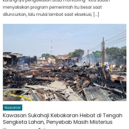
kurangnya pengawasan atau monitoring. “Kita sudah
menyaksikan program pemerintah itu besar saat
diluncurkan, lalu mulai lambat saat eksekusi, […]
Nasional
Kawasan Sukahaji Kebakaran Hebat di Tengah
Sengketa Lahan, Penyebab Masih Misterius
Author
Posted