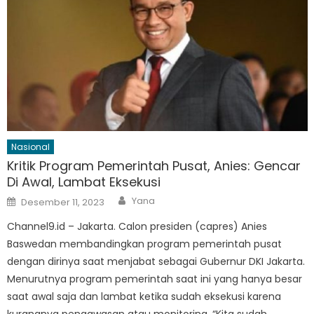
Nasional
Kritik Program Pemerintah Pusat, Anies: Gencar
Di Awal, Lambat Eksekusi
Author
Posted
Yana
Desember 11, 2023
on
Channel9.id – Jakarta. Calon presiden (capres) Anies
Baswedan membandingkan program pemerintah pusat
dengan dirinya saat menjabat sebagai Gubernur DKI Jakarta.
Menurutnya program pemerintah saat ini yang hanya besar
saat awal saja dan lambat ketika sudah eksekusi karena