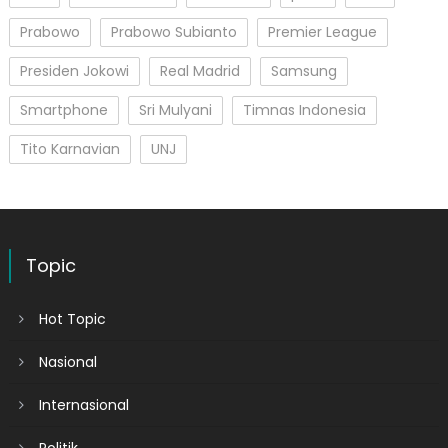
Prabowo
Prabowo Subianto
Premier League
Presiden Jokowi
Real Madrid
Samsung
Smartphone
Sri Mulyani
Timnas Indonesia
Tito Karnavian
UNJ
Topic
Hot Topic
Nasional
Internasional