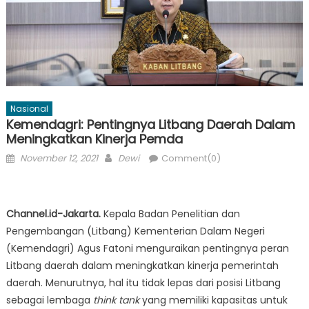
Nasional
Kemendagri: Pentingnya Litbang Daerah Dalam
Meningkatkan Kinerja Pemda
Posted
Author
November 12, 2021
Dewi
Comment(0)
on
Channel.id-Jakarta.
Kepala Badan Penelitian dan
Pengembangan (Litbang) Kementerian Dalam Negeri
(Kemendagri) Agus Fatoni menguraikan pentingnya peran
Litbang daerah dalam meningkatkan kinerja pemerintah
daerah. Menurutnya, hal itu tidak lepas dari posisi Litbang
sebagai lembaga
think tank
yang memiliki kapasitas untuk