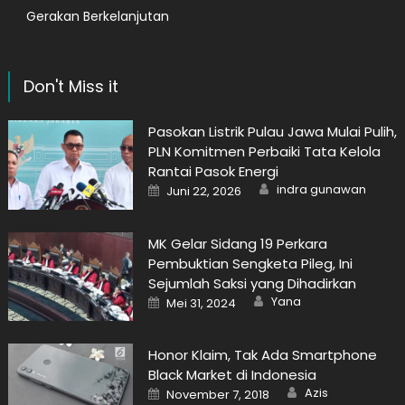
Gerakan Berkelanjutan
Don't Miss it
Pasokan Listrik Pulau Jawa Mulai Pulih,
PLN Komitmen Perbaiki Tata Kelola
Rantai Pasok Energi
Author
Posted
indra gunawan
Juni 22, 2026
on
MK Gelar Sidang 19 Perkara
Pembuktian Sengketa Pileg, Ini
Sejumlah Saksi yang Dihadirkan
Author
Posted
Yana
Mei 31, 2024
on
Honor Klaim, Tak Ada Smartphone
Black Market di Indonesia
Author
Posted
Azis
November 7, 2018
on