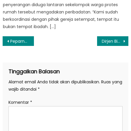
penyerangan diduga lantaran sekelompok warga protes
rumah tersebut mengadakan peribadatan. “Kami sudah
berkoordinasi dengan pihak gereja setempat, tempat itu
bukan tempat ibadah. […]
Navigasi
Peparnas: Bukti Akses Kesetaraan Difabel
Dirjen Bina Adwil: Nakes Adalah Sosok Pahlawan
pos
Tinggalkan Balasan
Alamat email Anda tidak akan dipublikasikan.
Ruas yang
wajib ditandai
*
Komentar
*