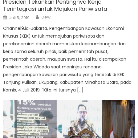
Presiden Tekankan Pentingnya Kerja
Terintegrasi untuk Majukan Pariwisata
Author
Posted
Dewi
Juli 5, 2019
on
Channel9.id-Jakarta. Pengembangan Kawasan Ekonomi
Khusus (KEK) untuk memajukan pariwisata dan
perekonomian daerah memerlukan kesinambungan dan
kerja sama seluruh pihak, baik pemerintah pusat,
pemerintah daerah, maupun swasta. Hal itu disampaikan
Presiden Joko Widodo saat meninjau rencana
pengembangan kawasan pariwisata yang terletak di KEK
Tanjung Pulisan, Likupang, Kabupaten Minahasa Utara, pada
Kamis, 4 Juli 2019. “Kita ini turisnya […]