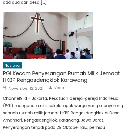
ada dua dari desa […]
Nasional
PGI Kecam Penyerangan Rumah Milik Jemaat
HKBP Rengasdengklok Karawang
Author
Posted
Yana
November 12, 2021
on
Channel9.id – Jakarta. Pesatuan Gereja-gereja Indonesia
(PGI) mengecam aksi sekelompok warga yang menyerang
sebuah rumah milik jemaat HKBP Rengasdengklok di Desa
Amansari, Rengasdengklok, Karawang, Jawa Barat.
Penyerangan terjadi pada 29 Oktober lalu, pemicu