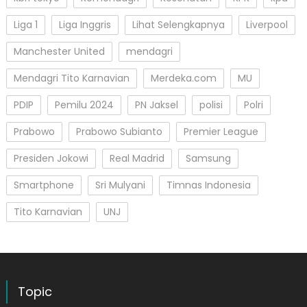
Liga 1
Liga Inggris
Lihat Selengkapnya
Liverpool
Manchester United
mendagri
Mendagri Tito Karnavian
Merdeka.com
MU
PDIP
Pemilu 2024
PN Jaksel
polisi
Polri
Prabowo
Prabowo Subianto
Premier League
Presiden Jokowi
Real Madrid
Samsung
Smartphone
Sri Mulyani
Timnas Indonesia
Tito Karnavian
UNJ
Topic