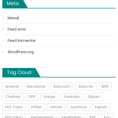
Meta
Masuk
Feed entri
Feed komentar
WordPress.org
Tag Cloud
Arsenal
Barcelona
Bola.com
Bola.net
BPIP
Chelsea
DPR
Ganjar
Gerindra
Gibran
Hot Topic
inflasi
Jokowi
Juventus
kapolri
kbri tokyo
Kemendagri
Kesehatan
KPK
kpu