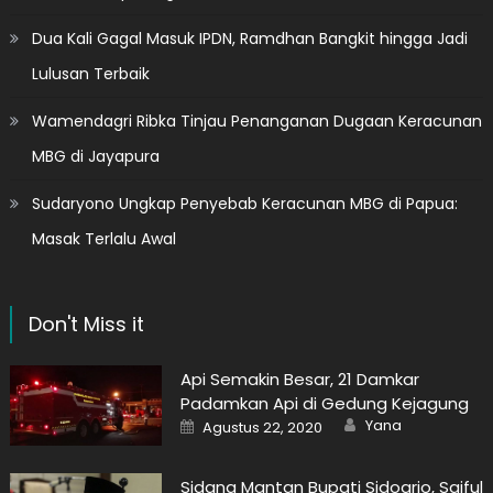
Dua Kali Gagal Masuk IPDN, Ramdhan Bangkit hingga Jadi
Lulusan Terbaik
Wamendagri Ribka Tinjau Penanganan Dugaan Keracunan
MBG di Jayapura
Sudaryono Ungkap Penyebab Keracunan MBG di Papua:
Masak Terlalu Awal
Don't Miss it
Api Semakin Besar, 21 Damkar
Padamkan Api di Gedung Kejagung
Author
Posted
Yana
Agustus 22, 2020
on
Sidang Mantan Bupati Sidoarjo, Saiful