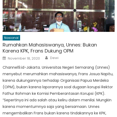
Nasional
Rumahkan Mahasiswanya, Unnes: Bukan
Karena KPK, Frans Dukung OPM
Author
Posted
Dewi
November 18, 2020
on
Channel9.id-Jakarta. Universitas Negeri Semarang (Unnes)
menyebut merumahkan mahasiswanya, Frans Josua Napitu,
karena dukungannya terhadap Organisasi Papua Merdeka
(OPM), bukan karena laporannya soal dugaan korupsi Rektor
Fathur Rohman ke Komisi Pemberantasan Korupsi (KPK).
“Sepertinya ini ada salah atau keliru dalam menilai. Mungkin
karena momentumnya saja yang bersamaan. Unnes
mengembalikan Frans bukan karena tindakannya ke KPK,