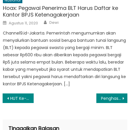
Nasional
Hoax: Pegawai Penerima BLT Harus Daftar ke
Kantor BPJS Ketenagakerjaan
Author
Posted
Dewi
Agustus 11, 2020
on
Channel9.id-Jakarta. Pemerintah mengumumkan akan
menyalurkan bantuan sosial berupa bantuan tunai langsung
(BLT) kepada pegawai swasta yang bergaji minim. BLT
sebesar Rp600 ribu akan diberikan kepada pegawai bergaji
Rp5 juta selama empat bulan. Beberapa waktu lalu, beredar
kabar yang menyebut jika syarat untuk mendapatkan BLT
tersebut yakni pegawai harus mendaftarkan diri langsung ke
kantor BPJS Ketenagakerjaan. […]
Navigasi
HUT Ke-72, Humas Polri Tanam 250.000 Pohon di Seluruh Indonesia
Penghasil Sawit Terbesar Dunia, Indonesia Akhirnya Luncurkan Bursa CPO
pos
Tinggalkan Balasan