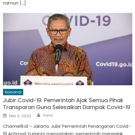
namun […]
Nasional
Jubir Covid-19: Pemerintah Ajak Semua Pihak
Transparan Guna Selesaikan Dampak Covid-19
Author
Posted
Yana
Mei 4, 2020
on
Channel9.id – Jakarta. Jubir Pemerintah Penanganan Covid-
19 Achmad Yurianto menyatakan, pemerintah mengajak