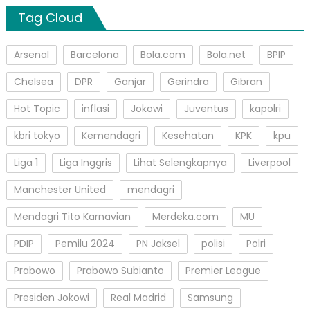
Tag Cloud
Arsenal
Barcelona
Bola.com
Bola.net
BPIP
Chelsea
DPR
Ganjar
Gerindra
Gibran
Hot Topic
inflasi
Jokowi
Juventus
kapolri
kbri tokyo
Kemendagri
Kesehatan
KPK
kpu
Liga 1
Liga Inggris
Lihat Selengkapnya
Liverpool
Manchester United
mendagri
Mendagri Tito Karnavian
Merdeka.com
MU
PDIP
Pemilu 2024
PN Jaksel
polisi
Polri
Prabowo
Prabowo Subianto
Premier League
Presiden Jokowi
Real Madrid
Samsung