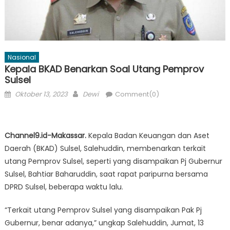
Nasional
Kepala BKAD Benarkan Soal Utang Pemprov
Sulsel
Posted
Author
Oktober 13, 2023
Dewi
Comment(0)
on
Channel9.id-Makassar.
Kepala Badan Keuangan dan Aset
Daerah (BKAD) Sulsel, Salehuddin, membenarkan terkait
utang Pemprov Sulsel, seperti yang disampaikan Pj Gubernur
Sulsel, Bahtiar Baharuddin, saat rapat paripurna bersama
DPRD Sulsel, beberapa waktu lalu.
“Terkait utang Pemprov Sulsel yang disampaikan Pak Pj
Gubernur, benar adanya,” ungkap Salehuddin, Jumat, 13