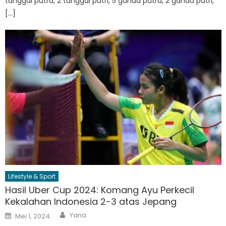
tunggal putra, 2 tunggal putri, 5 ganda putra, 2 ganda putri,
[…]
Lifestyle & Sport
Hasil Uber Cup 2024: Komang Ayu Perkecil
Kekalahan Indonesia 2-3 atas Jepang
Author
Posted
Yana
Mei 1, 2024
on