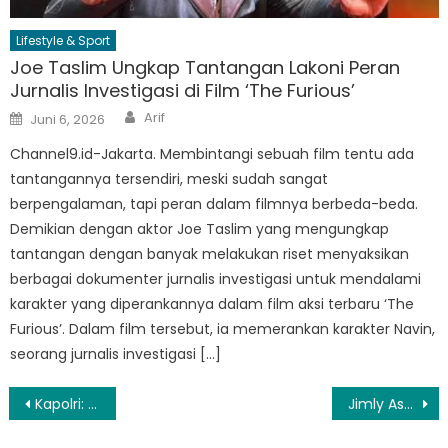
Lifestyle & Sport
Joe Taslim Ungkap Tantangan Lakoni Peran
Jurnalis Investigasi di Film ‘The Furious’
Author
Posted
Arif
Juni 6, 2026
on
Channel9.id-Jakarta. Membintangi sebuah film tentu ada
tantangannya tersendiri, meski sudah sangat
berpengalaman, tapi peran dalam filmnya berbeda-beda.
Demikian dengan aktor Joe Taslim yang mengungkap
tantangan dengan banyak melakukan riset menyaksikan
berbagai dokumenter jurnalis investigasi untuk mendalami
karakter yang diperankannya dalam film aksi terbaru ‘The
Furious’. Dalam film tersebut, ia memerankan karakter Navin,
seorang jurnalis investigasi […]
Navigasi
Kapolri: Korban Ledakan SMAN 72 Capai 96 Orang, 29 Masih Dirawat
Jimly Asshiddiqie: Reformasi Polri Tak Hanya Kejar Hasil, Tapi Juga Proses
pos