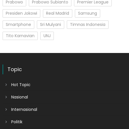
Prabowo
Prabowo Subianto
Premier League
Presiden Jokowi
Real Madrid
Samsung
Smartphone
Sri Mulyani
Timnas Indonesia
Tito Karnavian
UNJ
Topic
Hot Topic
Nasional
Internasional
Politik