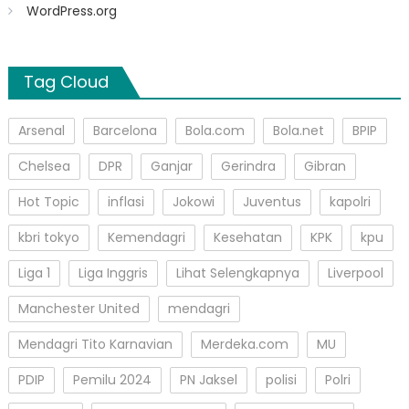
WordPress.org
Tag Cloud
Arsenal
Barcelona
Bola.com
Bola.net
BPIP
Chelsea
DPR
Ganjar
Gerindra
Gibran
Hot Topic
inflasi
Jokowi
Juventus
kapolri
kbri tokyo
Kemendagri
Kesehatan
KPK
kpu
Liga 1
Liga Inggris
Lihat Selengkapnya
Liverpool
Manchester United
mendagri
Mendagri Tito Karnavian
Merdeka.com
MU
PDIP
Pemilu 2024
PN Jaksel
polisi
Polri