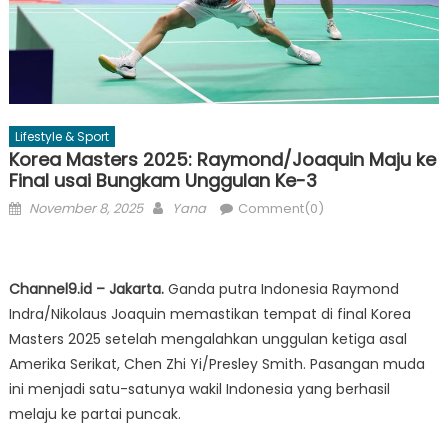
Lifestyle & Sport
Korea Masters 2025: Raymond/Joaquin Maju ke
Final usai Bungkam Unggulan Ke-3
Posted
Author
November 8, 2025
Yana
Comment(0)
on
Channel9.id – Jakarta.
Ganda putra Indonesia Raymond
Indra/Nikolaus Joaquin memastikan tempat di final Korea
Masters 2025 setelah mengalahkan unggulan ketiga asal
Amerika Serikat, Chen Zhi Yi/Presley Smith. Pasangan muda
ini menjadi satu-satunya wakil Indonesia yang berhasil
melaju ke partai puncak.