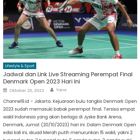
Lifestyle & Sport
Jadwal dan Link Live Streaming Perempat Final
Denmark Open 2023 Hari Ini
Author
Posted
Yana
Oktober 20, 2023
on
Channel9.id – Jakarta. Kejuaraan bulu tangkis Denmark Open
2023 sudah memasuki babak perempat final. Tersisa empat
wakil Indonesia yang akan berlaga di Jyske Bank Arena,
Denmark, Jumat (20/10/2023) hari ini. Dalam Denmark Open
edisi kali ini, skuad Merah putih menurunkan 15 wakil, yakni 2