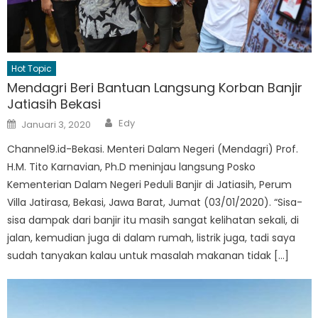
Hot Topic
Mendagri Beri Bantuan Langsung Korban Banjir
Jatiasih Bekasi
Author
Posted
Edy
Januari 3, 2020
on
Channel9.id-Bekasi. Menteri Dalam Negeri (Mendagri) Prof.
H.M. Tito Karnavian, Ph.D meninjau langsung Posko
Kementerian Dalam Negeri Peduli Banjir di Jatiasih, Perum
Villa Jatirasa, Bekasi, Jawa Barat, Jumat (03/01/2020). “Sisa-
sisa dampak dari banjir itu masih sangat kelihatan sekali, di
jalan, kemudian juga di dalam rumah, listrik juga, tadi saya
sudah tanyakan kalau untuk masalah makanan tidak […]