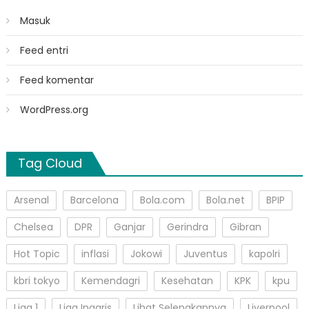
Masuk
Feed entri
Feed komentar
WordPress.org
Tag Cloud
Arsenal
Barcelona
Bola.com
Bola.net
BPIP
Chelsea
DPR
Ganjar
Gerindra
Gibran
Hot Topic
inflasi
Jokowi
Juventus
kapolri
kbri tokyo
Kemendagri
Kesehatan
KPK
kpu
Liga 1
Liga Inggris
Lihat Selengkapnya
Liverpool