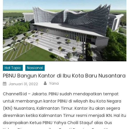
Hot Topic
Nasional
PBNU Bangun Kantor di Ibu Kota Baru Nusantara
Author
Posted
Yana
Januari 31, 2022
on
Channel9.id – Jakarta. PBNU sudah mendapatkan tempat
untuk membangun kantor PBNU di wilayah Ibu Kota Negara
(IKN) Nusantara, Kalimantan Timur. Kantor itu akan segera
diresmikan ketika Kalimantan Timur resmi menjadi IKN. Hal itu
disampaikan Ketua PBNU Yahya Cholil Staquf alias Gus