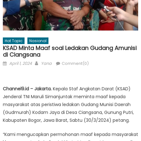
Hot Topic
Nasional
KSAD Minta Maaf soal Ledakan Gudang Amunisi
di Ciangsana
Posted
Author
April 1, 2024
Yana
Comment(0)
on
Channel9.id – Jakarta.
Kepala Staf Angkatan Darat (KSAD)
Jenderal TNI Maruli Simanjuntak meminta maaf kepada
masyarakat atas peristiwa ledakan Gudang Munisi Daerah
(Gudmurah) Kodam Jaya di Desa Ciangsana, Gunung Putri,
Kabupaten Bogor, Jawa Barat, Sabtu (30/3/2024) petang.
“Kami mengucapkan permohonan maaf kepada masyarakat