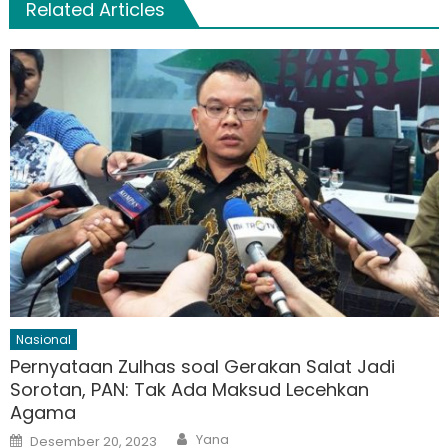
Related Articles
Nasional
Pernyataan Zulhas soal Gerakan Salat Jadi
Sorotan, PAN: Tak Ada Maksud Lecehkan
Agama
Author
Posted
Yana
Desember 20, 2023