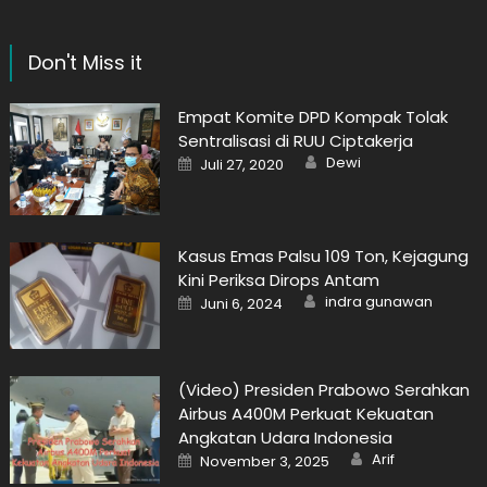
Don't Miss it
Empat Komite DPD Kompak Tolak
Sentralisasi di RUU Ciptakerja
Author
Posted
Dewi
Juli 27, 2020
on
Kasus Emas Palsu 109 Ton, Kejagung
Kini Periksa Dirops Antam
Author
Posted
indra gunawan
Juni 6, 2024
on
(Video) Presiden Prabowo Serahkan
Airbus A400M Perkuat Kekuatan
Angkatan Udara Indonesia
Author
Posted
Arif
November 3, 2025
on