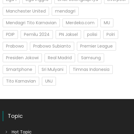
Manchester United
mendagri
Mendagri Tito Karnavian
Merdeka.com
MU
PDIP
Pemilu 2024
PN Jaksel
polisi
Polri
Prabowo
Prabowo Subianto
Premier League
Presiden Jokowi
Real Madrid
Samsung
Smartphone
Sri Mulyani
Timnas Indonesia
Tito Karnavian
UNJ
Topic
Hot Topic