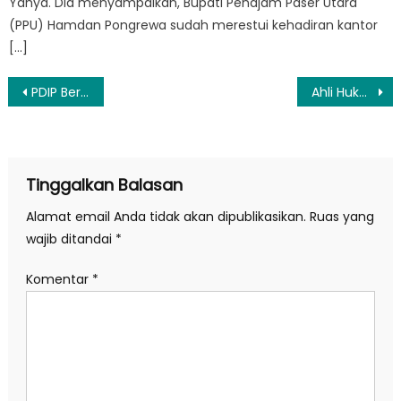
Yahya. Dia menyampaikan, Bupati Penajam Paser Utara
(PPU) Hamdan Pongrewa sudah merestui kehadiran kantor
[…]
Navigasi
PDIP Beri Bocoran soal Rencana Pertemuan Megawati-Prabowo
Ahli Hukum Kubu Anies-Imin Sebut Pencalonan Gibran Tidak Sah, Ini Alasannya
pos
Tinggalkan Balasan
Alamat email Anda tidak akan dipublikasikan.
Ruas yang
wajib ditandai
*
Komentar
*