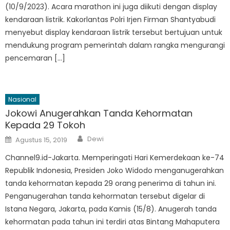
(10/9/2023). Acara marathon ini juga diikuti dengan display
kendaraan listrik. Kakorlantas Polri Irjen Firman Shantyabudi
menyebut display kendaraan listrik tersebut bertujuan untuk
mendukung program pemerintah dalam rangka mengurangi
pencemaran […]
Nasional
Jokowi Anugerahkan Tanda Kehormatan
Kepada 29 Tokoh
Author
Posted
Dewi
Agustus 15, 2019
on
Channel9.id-Jakarta. Memperingati Hari Kemerdekaan ke-74
Republik Indonesia, Presiden Joko Widodo menganugerahkan
tanda kehormatan kepada 29 orang penerima di tahun ini.
Penganugerahan tanda kehormatan tersebut digelar di
Istana Negara, Jakarta, pada Kamis (15/8). Anugerah tanda
kehormatan pada tahun ini terdiri atas Bintang Mahaputera