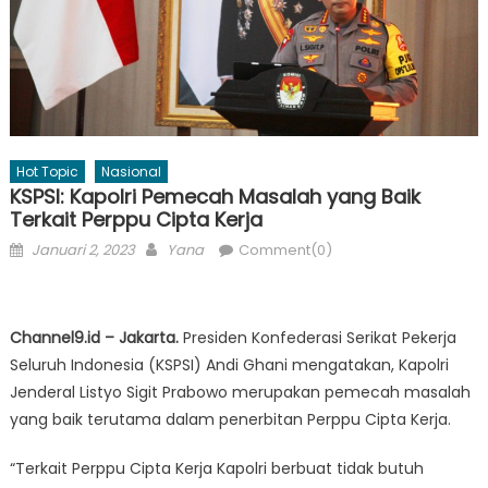
Hot Topic
Nasional
KSPSI: Kapolri Pemecah Masalah yang Baik
Terkait Perppu Cipta Kerja
Posted
Author
Januari 2, 2023
Yana
Comment(0)
on
Channel9.id – Jakarta.
Presiden Konfederasi Serikat Pekerja
Seluruh Indonesia (KSPSI) Andi Ghani mengatakan, Kapolri
Jenderal Listyo Sigit Prabowo merupakan pemecah masalah
yang baik terutama dalam penerbitan Perppu Cipta Kerja.
“Terkait Perppu Cipta Kerja Kapolri berbuat tidak butuh