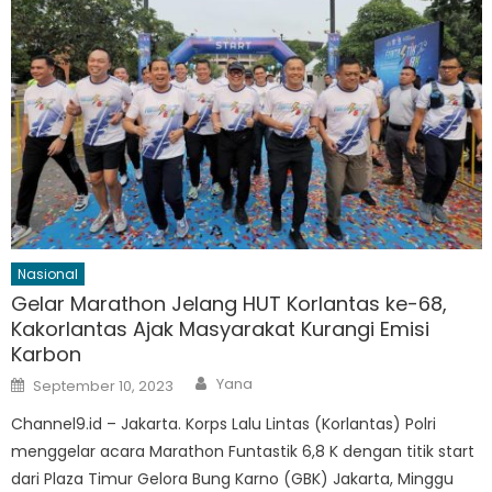
Nasional
Gelar Marathon Jelang HUT Korlantas ke-68,
Kakorlantas Ajak Masyarakat Kurangi Emisi
Karbon
Author
Posted
Yana
September 10, 2023
on
Channel9.id – Jakarta. Korps Lalu Lintas (Korlantas) Polri
menggelar acara Marathon Funtastik 6,8 K dengan titik start
dari Plaza Timur Gelora Bung Karno (GBK) Jakarta, Minggu