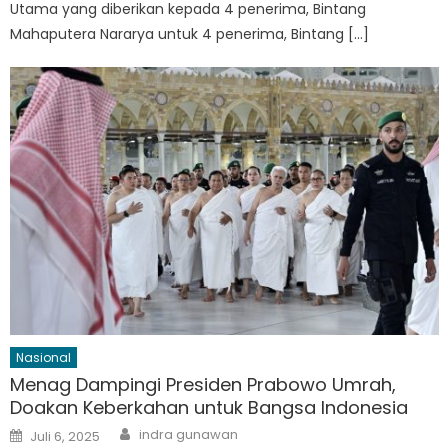
Utama yang diberikan kepada 4 penerima, Bintang
Mahaputera Nararya untuk 4 penerima, Bintang […]
Nasional
Menag Dampingi Presiden Prabowo Umrah,
Doakan Keberkahan untuk Bangsa Indonesia
Author
Posted
indra gunawan
Juli 6, 2025
on