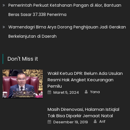
Pemerintah Perkuat Ketahanan Pangan di Alor, Bantuan
Beras Sasar 37.338 Penerima
Wamendagri Bima Arya Dorong Penghijauan Jadi Gerakan
Berkelanjutan di Daerah
Don't Miss it
Wakil Ketua DPR: Belum Ada Usulan
Resmi Hak Angket Kecurangan
Pemilu
Author
Posted
Yana
Maret 5, 2024
on
Masih Direnovasi, Halaman Istiqlal
Tak Bisa Diparkir Jemaat Natal
Author
Posted
Arif
Desember 19, 2019
on