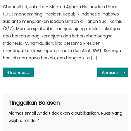
Channel9.id, Jakarta – Menteri Agama Nasaruddin Umar
turut mendampingi Presiden Republik Indonesia Prabowo
Subianto menjalankan ibadah umrah di Tanah Suci, Kamis
(3/7). Momen spiritual ini menjadi ajang refleksi sekaligus
doa bersama bagi kemajuan dan keberkahan bangsa
Indonesia. “Alhamdulillah, kita bersama Presiden
mendapatkan kesempatan mulia dari Allah SWT. Semoga
hari ini membawa berkah, dan bangsa kita […]
Navigasi
Indonesia Indicator: Seluruh Anggota Polri Kompak Kembalikan Persepsi Kepercayaan Publik
Apresiasi Kinerja Polri, Ketua KPU: Bekerja Sebagai Polisi Harus Melayani Sekaligus Menindak
pos
Tinggalkan Balasan
Alamat email Anda tidak akan dipublikasikan.
Ruas yang
wajib ditandai
*