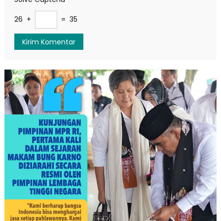
26 +
= 35