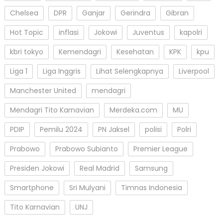
Chelsea
DPR
Ganjar
Gerindra
Gibran
Hot Topic
inflasi
Jokowi
Juventus
kapolri
kbri tokyo
Kemendagri
Kesehatan
KPK
kpu
Liga 1
Liga Inggris
Lihat Selengkapnya
Liverpool
Manchester United
mendagri
Mendagri Tito Karnavian
Merdeka.com
MU
PDIP
Pemilu 2024
PN Jaksel
polisi
Polri
Prabowo
Prabowo Subianto
Premier League
Presiden Jokowi
Real Madrid
Samsung
Smartphone
Sri Mulyani
Timnas Indonesia
Tito Karnavian
UNJ