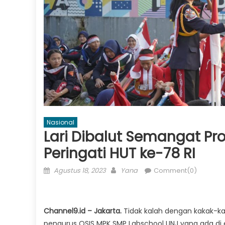
Nasional
Lari Dibalut Semangat Pr
Peringati HUT ke-78 RI
Posted
Author
Agustus 18, 2023
Yana
Comment(0)
on
Channel9.id – Jakarta.
Tidak kalah dengan kakak-ka
pengurus OSIS MPK SMP Labschool UNJ yang ada di e