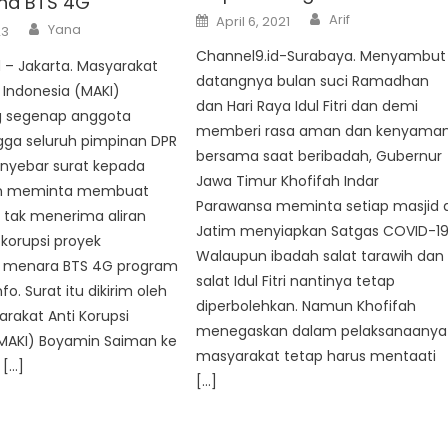
ana BTS 4G
Author
Posted
Arif
April 6, 2021
Author
Yana
on
23
Channel9.id-Surabaya. Menyambut
 – Jakarta. Masyarakat
datangnya bulan suci Ramadhan
i Indonesia (MAKI)
dan Hari Raya Idul Fitri dan demi
 segenap anggota
memberi rasa aman dan kenyama
ngga seluruh pimpinan DPR
bersama saat beribadah, Gubernur
yebar surat kepada
Jawa Timur Khofifah Indar
n meminta membuat
Parawansa meminta setiap masjid d
 tak menerima aliran
Jatim menyiapkan Satgas COVID-19
korupsi proyek
Walaupun ibadah salat tarawih dan
 menara BTS 4G program
salat Idul Fitri nantinya tetap
o. Surat itu dikirim oleh
diperbolehkan. Namun Khofifah
rakat Anti Korupsi
menegaskan dalam pelaksanaanya
(MAKI) Boyamin Saiman ke
masyarakat tetap harus mentaati
 […]
[…]