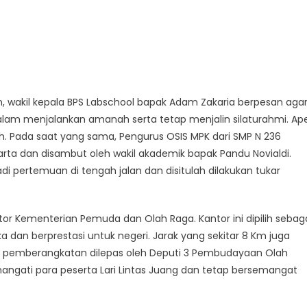
wakil kepala BPS Labschool bapak Adam Zakaria berpesan aga
lam menjalankan amanah serta tetap menjalin silaturahmi. Ape
ah. Pada saat yang sama, Pengurus OSIS MPK dari SMP N 236
karta dan disambut oleh wakil akademik bapak Pandu Novialdi.
di pertemuan di tengah jalan dan disitulah dilakukan tukar
or Kementerian Pemuda dan Olah Raga. Kantor ini dipilih sebag
dan berprestasi untuk negeri. Jarak yang sekitar 8 Km juga
apel pemberangkatan dilepas oleh Deputi 3 Pembudayaan Olah
angati para peserta Lari Lintas Juang dan tetap bersemangat