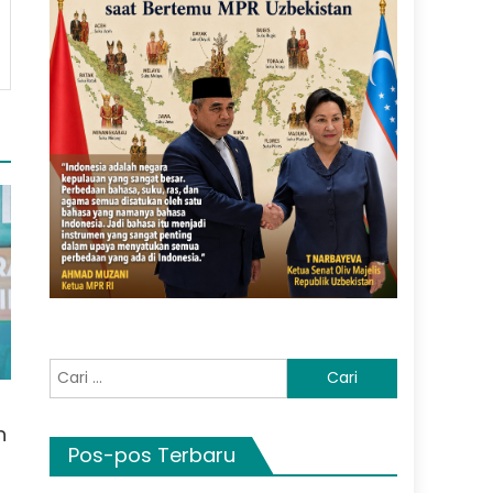
Cari
untuk:
h
Pos-pos Terbaru