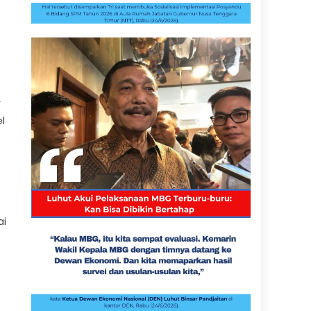
r
l
ai