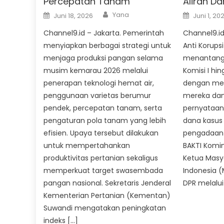
Percepatan Tanam
Aliran D
Author
Posted
Posted
Yana
Juni 18, 2026
Juni 1, 20
on
on
Channel9.id – Jakarta. Pemerintah
Channel9.id
menyiapkan berbagai strategi untuk
Anti Korups
menjaga produksi pangan selama
menantang
musim kemarau 2026 melalui
Komisi I hi
penerapan teknologi hemat air,
dengan men
penggunaan varietas berumur
mereka da
pendek, percepatan tanam, serta
pernyataan
pengaturan pola tanam yang lebih
dana kasus 
efisien. Upaya tersebut dilakukan
pengadaan
untuk mempertahankan
BAKTI Kominf
produktivitas pertanian sekaligus
Ketua Masya
memperkuat target swasembada
Indonesia 
pangan nasional. Sekretaris Jenderal
DPR melalui
Kementerian Pertanian (Kementan)
Suwandi mengatakan peningkatan
indeks […]