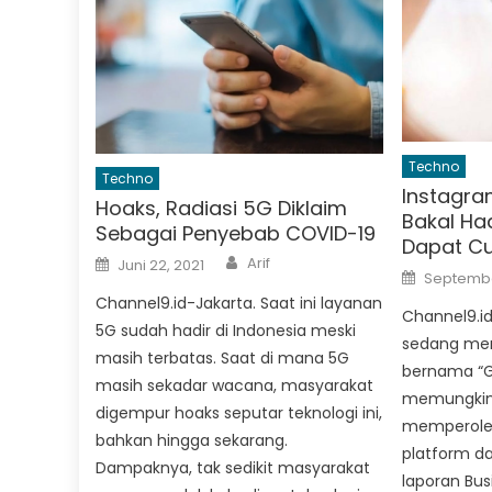
Techno
Techno
Instagr
Hoaks, Radiasi 5G Diklaim
Bakal Ha
Sebagai Penyebab COVID-19
Dapat C
Author
Posted
Arif
Juni 22, 2021
Posted
on
Septembe
on
Channel9.id-Jakarta. Saat ini layanan
Channel9.id
5G sudah hadir di Indonesia meski
sedang meng
masih terbatas. Saat di mana 5G
bernama “Gif
masih sekadar wacana, masyarakat
memungkink
digempur hoaks seputar teknologi ini,
memperole
bahkan hingga sekarang.
platform dar
Dampaknya, tak sedikit masyarakat
laporan Busi