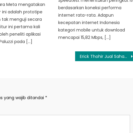
Speedtest menentukan peringkat it
icara Meta mengatakan
berdasarkan koneksi performa
 ini adalah prototipe
internet rata-rata. Adapun
n tak menguji secara
kecepatan internet Indonesia
Fitur ini pertama kali
kategori mobile untuk download
eh peneliti aplikasi
mencapai 15,82 Mbps, […]
Paluzzi pada […]
Erick Thohir Jual Saham Inter Milan, Berapa Uang yang Diraup?
s yang wajib ditandai
*