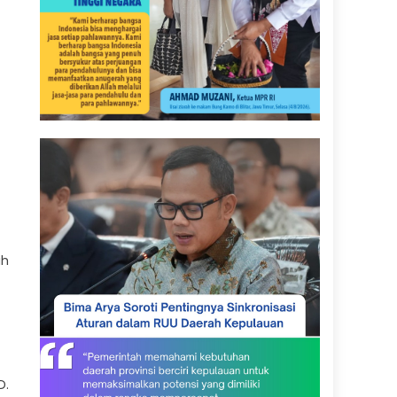
ih
D.