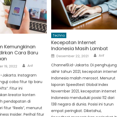
Techno
Kecepatan Internet
am Kemungkinan
Indonesia Masih Lambat
dirkan Cara Baru
Author
Posted
Arif
Desember 22, 2021
uan
on
Author
Channel9.id-Jakarta. Di penghujung
Arif
r 19, 2022
akhir tahun 2021, kecepatan interne
-Jakarta. Instagram
Indonesia malah merosot. Menurut
uji coba fitur tip baru
laporan Speedtest Global Index
ts”. Fitur ini
November 2021, kecepatan internet
an kreator konten
Indonesia menduduki posisi 112 dari
h pendapatan di
138 negara di dunia. Posisi ini turun
i fitur “Reels”, menurut
empat peringkat. Diketahui,
ness Insider. Perihal fitur