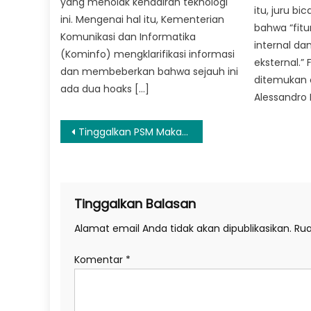
yang menolak kehadiran teknologi
itu, juru b
ini. Mengenai hal itu, Kementerian
bahwa “fitur
Komunikasi dan Informatika
internal da
(Kominfo) mengklarifikasi informasi
eksternal.” 
dan membeberkan bahwa sejauh ini
ditemukan ol
ada dua hoaks […]
Alessandro 
Navigasi
Tinggalkan PSM Makassar, Robert Alberts Tangani Bali United?
pos
Tinggalkan Balasan
Alamat email Anda tidak akan dipublikasikan.
Rua
Komentar
*