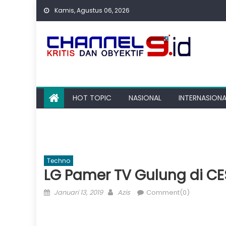
Skip
Kamis, Agustus 06, 2026
to
content
HOT TOPIC
NASIONAL
INTERNASIONA
Techno
LG Pamer TV Gulung di CE
Posted
Author
Januari 13, 2019
Azis
Comment(0)
on