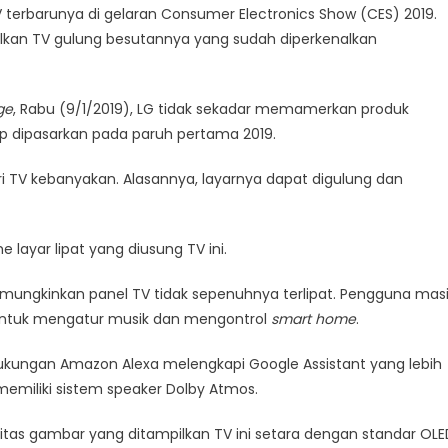
erbarunya di gelaran Consumer Electronics Show (CES) 2019.
pilkan TV gulung besutannya yang sudah diperkenalkan
ge
, Rabu (9/1/2019), LG tidak sekadar memamerkan produk
ap dipasarkan pada paruh pertama 2019.
ari TV kebanyakan. Alasannya, layarnya dapat digulung dan
 layar lipat yang diusung TV ini.
ungkinkan panel TV tidak sepenuhnya terlipat. Pengguna mas
 untuk mengatur musik dan mengontrol
smart home
.
ukungan Amazon Alexa melengkapi Google Assistant yang lebih
h memiliki sistem speaker Dolby Atmos.
itas gambar yang ditampilkan TV ini setara dengan standar OLE