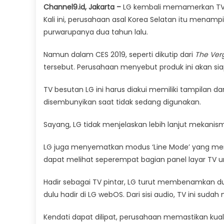
Channel9.id, Jakarta –
LG kembali memamerkan TV t
Kali ini, perusahaan asal Korea Selatan itu menam
purwarupanya dua tahun lalu.
Namun dalam CES 2019, seperti dikutip dari
The Ver
tersebut. Perusahaan menyebut produk ini akan si
TV besutan LG ini harus diakui memiliki tampilan d
disembunyikan saat tidak sedang digunakan.
Sayang, LG tidak menjelaskan lebih lanjut mekanisme
LG juga menyematkan modus ‘Line Mode’ yang mem
dapat melihat seperempat bagian panel layar TV
Hadir sebagai TV pintar, LG turut membenamkan d
dulu hadir di LG webOS. Dari sisi audio, TV ini suda
Kendati dapat dilipat, perusahaan memastikan kual