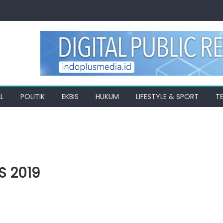
L
POLITIK
EKBIS
HUKUM
LIFESTYLE & SPORT
T
S 2019