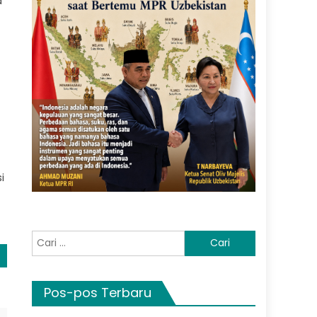
a
i
Cari
untuk:
Pos-pos Terbaru