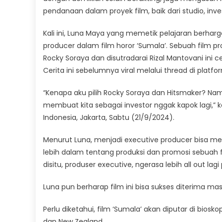
pendanaan dalam proyek film, baik dari studio, inv
Kali ini, Luna Maya yang memetik pelajaran berha
producer dalam film horor ‘Sumala’. Sebuah film pr
Rocky Soraya dan disutradarai Rizal Mantovani ini 
Cerita ini sebelumnya viral melalui thread di platf
“Kenapa aku pilih Rocky Soraya dan Hitsmaker? Na
membuat kita sebagai investor nggak kapok lagi,” k
Indonesia, Jakarta, Sabtu (21/9/2024).
Menurut Luna, menjadi executive producer bisa 
lebih dalam tentang produksi dan promosi sebuah film
disitu, produser executive, ngerasa lebih all out l
Luna pun berharap film ini bisa sukses diterima 
Perlu diketahui, film ‘Sumala’ akan diputar di biosko
dan New Zealand.