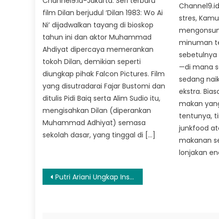
Channel9.id-Jakarta. Seri terbaru
Channel9.id
film Dilan berjudul ‘Dilan 1983: Wo Ai
stres, Kam
Ni’ dijadwalkan tayang di bioskop
mengonsum
tahun ini dan aktor Muhammad
minuman ter
Ahdiyat dipercaya memerankan
sebetulnya
tokoh Dilan, demikian seperti
—di mana sa
diungkap pihak Falcon Pictures. Film
sedang nai
yang disutradarai Fajar Bustomi dan
ekstra. Bia
ditulis Pidi Baiq serta Alim Sudio itu,
makan yang
mengisahkan Dilan (diperankan
tentunya, ti
Muhammad Adhiyat) semasa
junkfood at
sekolah dasar, yang tinggal di […]
makanan sep
lonjakan en
Navigasi
Putri Ariani Ungkap Inspirasi Lagu ‘Senyumannya Tutupi Semua Lelah’ di Album ‘Evolve’
pos