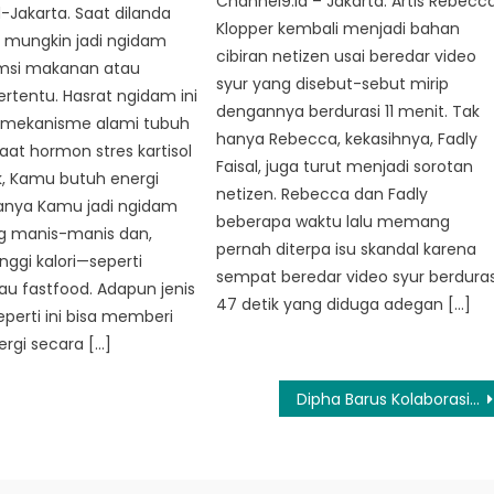
Channel9.id – Jakarta. Artis Rebecc
-Jakarta. Saat dilanda
Klopper kembali menjadi bahan
u mungkin jadi ngidam
cibiran netizen usai beredar video
si makanan atau
syur yang disebut-sebut mirip
tentu. Hasrat ngidam ini
dengannya berdurasi 11 menit. Tak
 mekanisme alami tubuh
hanya Rebecca, kekasihnya, Fadly
at hormon stres kartisol
Faisal, juga turut menjadi sorotan
k, Kamu butuh energi
netizen. Rebecca dan Fadly
sanya Kamu jadi ngidam
beberapa waktu lalu memang
 manis-manis dan,
pernah diterpa isu skandal karena
nggi kalori—seperti
sempat beredar video syur berduras
au fastfood. Adapun jenis
47 detik yang diduga adegan […]
erti ini bisa memberi
ergi secara […]
Dipha Barus Kolaborasi Penyanyi Amerika Serikat Ciara Rilis Single Remix ‘Goodies 2024’