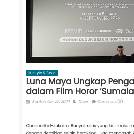
Lifestyle & Sport
Luna Maya Ungkap Pengal
dalam Film Horor ‘Sumala
Posted
Author
September 22, 2024
Dewi
Comment(0)
on
Channel9.id-Jakarta. Banyak artis yang kini mulai 
dengan demikian selain berakting, juga mengasa