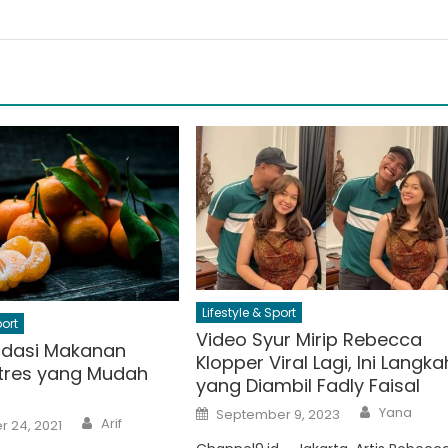
Lifestyle & Sport
port
Video Syur Mirip Rebecca
dasi Makanan
Klopper Viral Lagi, Ini Langka
tres yang Mudah
yang Diambil Fadly Faisal
Author
Posted
Yana
September 9, 2023
Author
on
Arif
 24, 2021