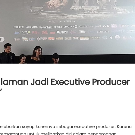
aman Jadi Executive Producer
’
melebarkan sayap kariernya sebagai executive produser. Karena
h kemampuan untuk melibatkan diri dalam pengamanan