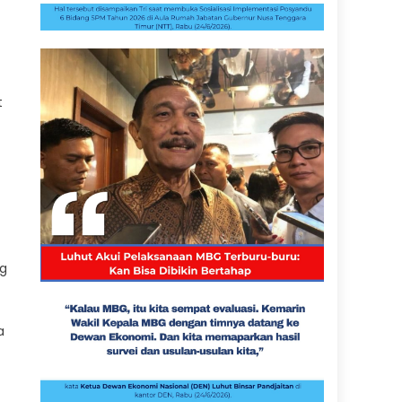
t
ng
a