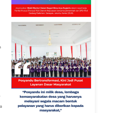
n
.
ia