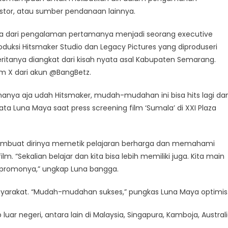
estor, atau sumber pendanaan lainnya.
rga dari pengalaman pertamanya menjadi seorang executive
oduksi Hitsmaker Studio dan Legacy Pictures yang diproduseri
ceritanya diangkat dari kisah nyata asal Kabupaten Semarang.
orm X dari akun @BangBetz.
manya aja udah Hitsmaker, mudah-mudahan ini bisa hits lagi da
ata Luna Maya saat press screening film ‘Sumala’ di XXI Plaza
membuat dirinya memetik pelajaran berharga dan memahami
. “Sekalian belajar dan kita bisa lebih memiliki juga. Kita main
agi promonya,” ungkap Luna bangga.
masyarakat. “Mudah-mudahan sukses,” pungkas Luna Maya optimis
p luar negeri, antara lain di Malaysia, Singapura, Kamboja, Austral