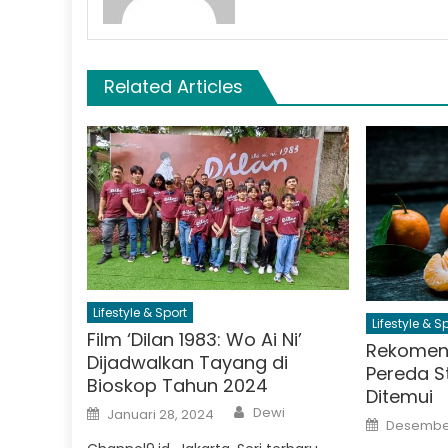
Related Articles
Lifestyle & Sport
Lifestyle & S
Film ‘Dilan 1983: Wo Ai Ni’
Rekomen
Dijadwalkan Tayang di
Pereda S
Bioskop Tahun 2024
Ditemui
Author
Posted
Dewi
Januari 28, 2024
Posted
on
Desember
on