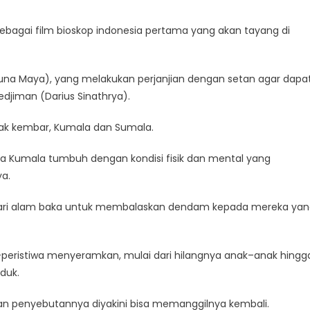
ebagai film bioskop indonesia pertama yang akan tayang di
h Luna Maya), yang melakukan perjanjian dengan setan agar dapa
djiman (Darius Sinathrya).
 anak kembar, Kumala dan Sumala.
a Kumala tumbuh dengan kondisi fisik dan mental yang
ya.
l dari alam baka untuk membalaskan dendam kepada mereka ya
-peristiwa menyeramkan, mulai dari hilangnya anak–anak hingg
duk.
an penyebutannya diyakini bisa memanggilnya kembali.