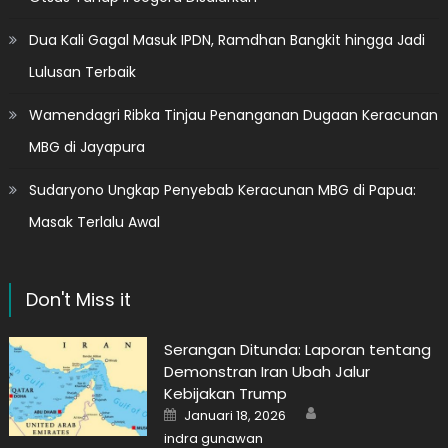
Dua Kali Gagal Masuk IPDN, Ramdhan Bangkit hingga Jadi
Lulusan Terbaik
Wamendagri Ribka Tinjau Penanganan Dugaan Keracunan
MBG di Jayapura
Sudaryono Ungkap Penyebab Keracunan MBG di Papua:
Masak Terlalu Awal
Don't Miss it
Serangan Ditunda: Laporan tentang
Demonstran Iran Ubah Jalur
Kebijakan Trump
Author
Posted
Januari 18, 2026
on
indra gunawan