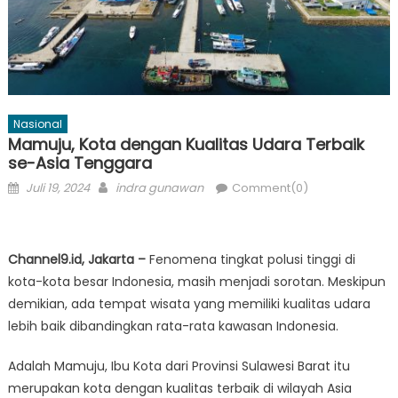
Nasional
Mamuju, Kota dengan Kualitas Udara Terbaik
se-Asia Tenggara
Posted
Author
Juli 19, 2024
indra gunawan
Comment(0)
on
Channel9.id, Jakarta –
Fenomena tingkat polusi tinggi di
kota-kota besar Indonesia, masih menjadi sorotan. Meskipun
demikian, ada tempat wisata yang memiliki kualitas udara
lebih baik dibandingkan rata-rata kawasan Indonesia.
Adalah Mamuju, Ibu Kota dari Provinsi Sulawesi Barat itu
merupakan kota dengan kualitas terbaik di wilayah Asia