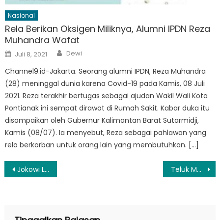
Nasional
Rela Berikan Oksigen Miliknya, Alumni IPDN Reza
Muhandra Wafat
Author
Posted
Dewi
Juli 8, 2021
on
Channel9.id-Jakarta. Seorang alumni IPDN, Reza Muhandra
(28) meninggal dunia karena Covid-19 pada Kamis, 08 Juli
2021. Reza terakhir bertugas sebagai ajudan Wakil Wali Kota
Pontianak ini sempat dirawat di Rumah Sakit. Kabar duka itu
disampaikan oleh Gubernur Kalimantan Barat Sutarmidji,
Kamis (08/07). Ia menyebut, Reza sebagai pahlawan yang
rela berkorban untuk orang lain yang membutuhkan. […]
Navigasi
Jokowi Lantik 3 Wakil Menteri Baru, Eks Asisten Prabowo Jadi Wamentan
Teluk Mamuju Potensi Wisata Healing Kelas Dunia
pos