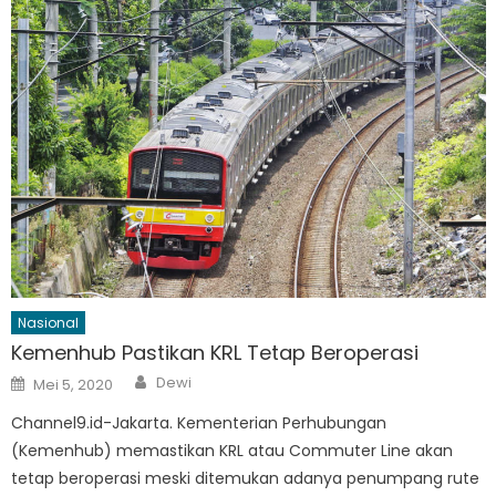
Nasional
Kemenhub Pastikan KRL Tetap Beroperasi
Author
Posted
Dewi
Mei 5, 2020
on
Channel9.id-Jakarta. Kementerian Perhubungan
(Kemenhub) memastikan KRL atau Commuter Line akan
tetap beroperasi meski ditemukan adanya penumpang rute