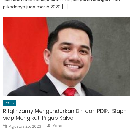
pilkadanya juga masih 2020 […]
Politik
Rifqinizamy Mengundurkan Diri dari PDIP, Siap-
siap Mengikuti Pilgub Kalsel
Author
Posted
Yana
Agustus 25, 2023
on