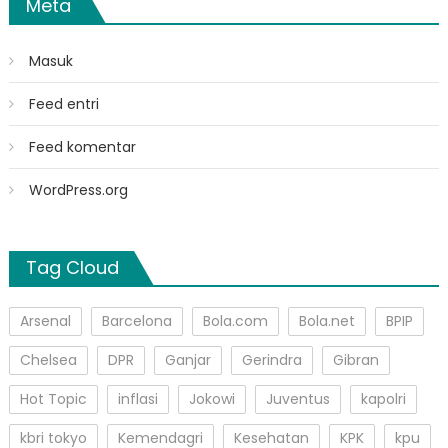
Meta
Masuk
Feed entri
Feed komentar
WordPress.org
Tag Cloud
Arsenal
Barcelona
Bola.com
Bola.net
BPIP
Chelsea
DPR
Ganjar
Gerindra
Gibran
Hot Topic
inflasi
Jokowi
Juventus
kapolri
kbri tokyo
Kemendagri
Kesehatan
KPK
kpu