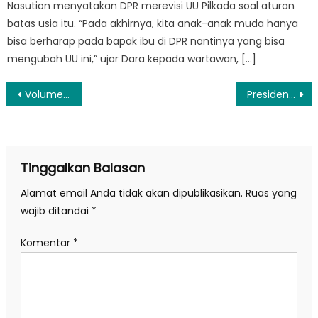
Nasution menyatakan DPR merevisi UU Pilkada soal aturan
batas usia itu. “Pada akhirnya, kita anak-anak muda hanya
bisa berharap pada bapak ibu di DPR nantinya yang bisa
mengubah UU ini,” ujar Dara kepada wartawan, […]
Navigasi
Volume Perdagangan dan Pertumbuhan Ekonomi Global Kian Tertekan
Presiden Jokowi Perintahkan Kapolri Tindak Tegas Pelaku Rasisme
pos
Tinggalkan Balasan
Alamat email Anda tidak akan dipublikasikan.
Ruas yang
wajib ditandai
*
Komentar
*