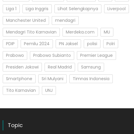
Liga 1
Liga Inggris
Lihat Selengkapnya
Liverpool
Manchester United
mendagri
Mendagri Tito Karnavian
Merdeka.com
MU
PDIP
Pemilu 2024
PN Jaksel
polisi
Polri
Prabowo
Prabowo Subianto
Premier League
Presiden Jokowi
Real Madrid
Samsung
Smartphone
Sri Mulyani
Timnas Indonesia
Tito Karnavian
UNJ
Topic