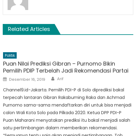
Related Articles
Politik
Puan Nilai Prediksi Gibran – Purnomo Bikin
Pemilih PDIP Terbelah Jadi Rekomendasi Partai
Author
Posted
Arif
Desember 16, 2019
on
Channel9.id-Jakarta. Pemilih PDI-P di Solo diprediksi bakal
terpecah lantaran Gibran Rakabuming Raka dan Achmad
Purnomo sama-sama mendaftarkan diri untuk bisa menjadi
calon Wali Kota Solo pada Pilkada 2020. Ketua DPP PDI-P
Puan Maharani menyatakan prediksi itu bakal menjadi salah
satu pertimbangan dalam memberikan rekomendasi.
“Semuanya tentu saja akan menjadi pertimbangan. Toh