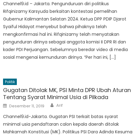
Channel9.id – Jakarta. Pengunduruan diri politikus
Rifqinizamy Karsyuda berkaitan kontestasi pemelihan
Gubernur Kalimantan Selatan 2024. Ketua DPP PDIP Djarot
Syaiful Hidayat menyebut bahwa pihaknya telah
mengkonfirmasi hal ini. Rifqinizamy telah menyatakan
pengunduran dirinya sebagai anggota komisi II DPR RI dan
kader PDI Perjuangan. Sebelumnya beredar video di media
sosial mengenai kemunduran dirinya. “Per hari ini, […]
Politik
Gugatan Ditolak MK, PSI Minta DPR Ubah Aturan
Tentang Syarat Minimal Usia di Pilkada
Author
Posted
Arif
Desember 11, 2019
on
Channel9.id-Jakarta. Gugatan PSI terkait batas syarat
minimal usia pendaftaran calon kepala daerah ditolak
Mahkamah Konstitusi (MK). Politikus PSI Dara Adinda Kesuma