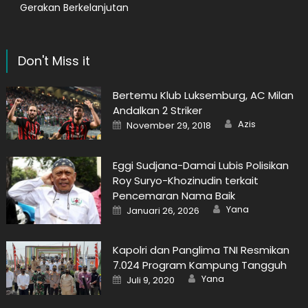
Gerakan Berkelanjutan
Don't Miss it
Bertemu Klub Luksemburg, AC Milan
Andalkan 2 Striker
Author
Posted
Azis
November 29, 2018
on
Eggi Sudjana-Damai Lubis Polisikan
Roy Suryo-Khozinudin terkait
Pencemaran Nama Baik
Author
Posted
Yana
Januari 26, 2026
on
Kapolri dan Panglima TNI Resmikan
7.024 Program Kampung Tangguh
Author
Posted
Yana
Juli 9, 2020
on