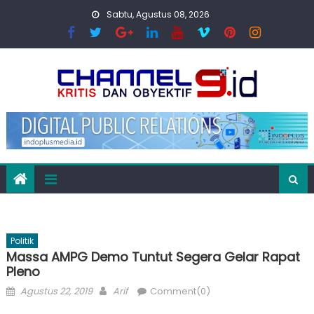
Skip
Sabtu, Agustus 08, 2026
to
content
Politik
Massa AMPG Demo Tuntut Segera Gelar Rapat
Pleno
Posted
Author
Agustus 22, 2019
Arif
Comment(0)
on