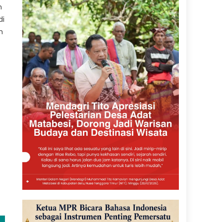
n
di
h