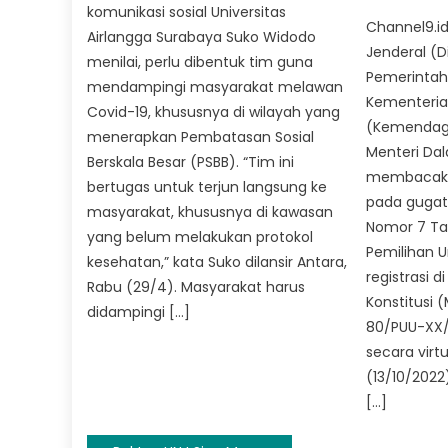
on
komunikasi sosial Universitas
Channel9.id
Airlangga Surabaya Suko Widodo
Jenderal (Di
menilai, perlu dibentuk tim guna
Pemerintah
mendampingi masyarakat melawan
Kementeria
Covid-19, khususnya di wilayah yang
(Kemendagri
menerapkan Pembatasan Sosial
Menteri Da
Berskala Besar (PSBB). “Tim ini
membacaka
bertugas untuk terjun langsung ke
pada guga
masyarakat, khususnya di kawasan
Nomor 7 Ta
yang belum melakukan protokol
Pemilihan 
kesehatan,” kata Suko dilansir Antara,
registrasi 
Rabu (29/4). Masyarakat harus
Konstitusi 
didampingi […]
80/PUU-XX/
secara virt
(13/10/2022
[…]