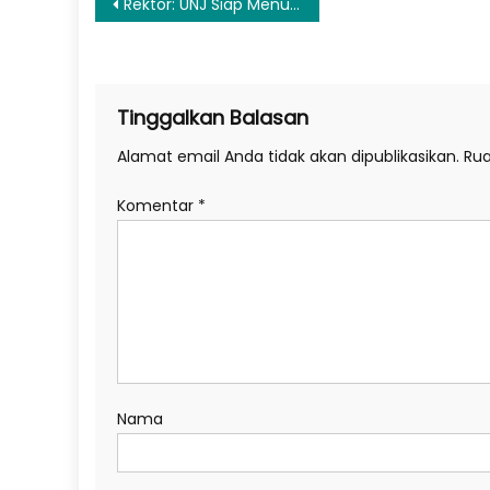
Navigasi
Rektor: UNJ Siap Menuju PTN BH
pos
Tinggalkan Balasan
Alamat email Anda tidak akan dipublikasikan.
Rua
Komentar
*
Nama