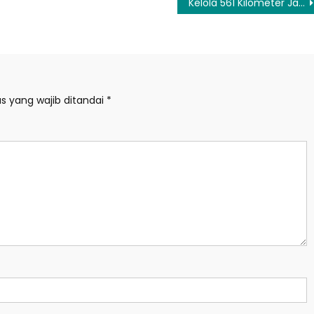
Kelola 561 Kilometer Jalan Tol, Anggota DPR Apresiasi PT Waskita Toll Road
s yang wajib ditandai
*