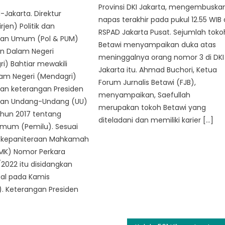
Provinsi DKI Jakarta, mengembuska
-Jakarta. Direktur
napas terakhir pada pukul 12.55 WIB 
rjen) Politik dan
RSPAD Jakarta Pusat. Sejumlah toko
an Umum (Pol & PUM)
Betawi menyampaikan duka atas
n Dalam Negeri
meninggalnya orang nomor 3 di DKI
) Bahtiar mewakili
Jakarta itu. Ahmad Buchori, Ketua
lam Negeri (Mendagri)
Forum Jurnalis Betawi (FJB),
n keterangan Presiden
menyampaikan, Saefullah
tan Undang-Undang (UU)
merupakan tokoh Betawi yang
hun 2017 tentang
diteladani dan memiliki karier […]
Umum (Pemilu). Sesuai
di kepaniteraan Mahkamah
(MK) Nomor Perkara
2022 itu disidangkan
ual pada Kamis
). Keterangan Presiden