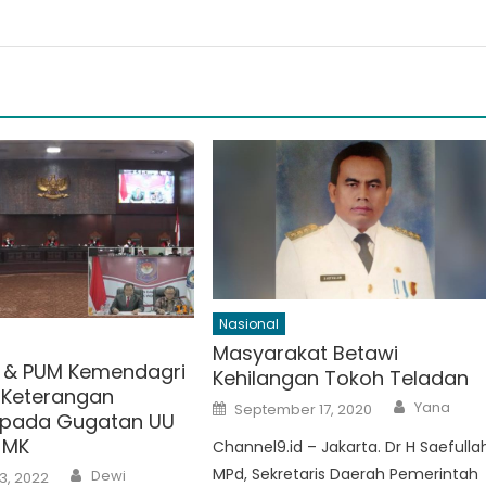
Nasional
Masyarakat Betawi
ol & PUM Kemendagri
Kehilangan Tokoh Teladan
 Keterangan
Author
Posted
Yana
September 17, 2020
 pada Gugatan UU
on
 MK
Channel9.id – Jakarta. Dr H Saefulla
Author
MPd, Sekretaris Daerah Pemerintah
Dewi
3, 2022