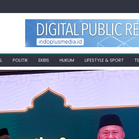
L
POLITIK
EKBIS
HUKUM
LIFESTYLE & SPORT
T