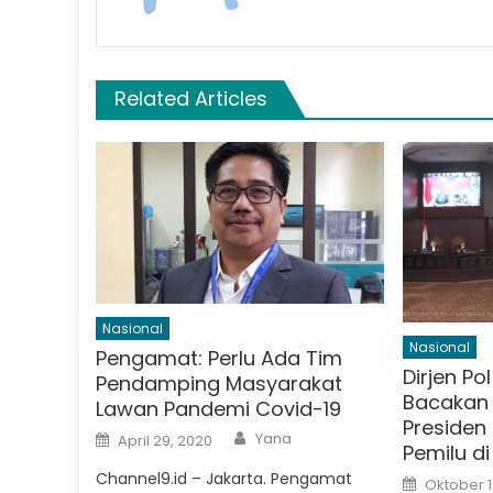
Related Articles
Nasional
Nasional
Pengamat: Perlu Ada Tim
Dirjen P
Pendamping Masyarakat
Bacakan
Lawan Pandemi Covid-19
Presiden
Author
Posted
Yana
April 29, 2020
Pemilu di
on
Channel9.id – Jakarta. Pengamat
Posted
Oktober 1