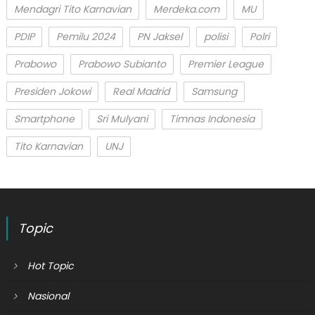
Mendagri Tito Karnavian
Merdeka.com
MU
PDIP
Pemilu 2024
PN Jaksel
polisi
Polri
Prabowo
Prabowo Subianto
Premier League
Presiden Jokowi
Real Madrid
Samsung
Smartphone
Sri Mulyani
Timnas Indonesia
Tito Karnavian
UNJ
Topic
Hot Topic
Nasional