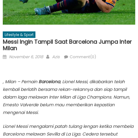
Lifestyle & Sport
Messi Ingin Tampil Saat Barcelona Jumpa Inter
Milan
Posted
Author
November 6, 2018
Azis
Comment(0)
on
, Milan – Pemain
Barcelona
, Lionel Messi, dikabarkan telah
kembali berlatih bersama rekan-rekannya dan siap tampil
dalam laga melawan Inter Milan di Liga Champions. Namun,
Ernesto Valverde belum mau memberikan kepastian
mengenai Messi.
Lionel Messi mengalami patah tulang lengan ketika membela
Barcelona melawan Sevilla di La Liga. Cedera tersebut