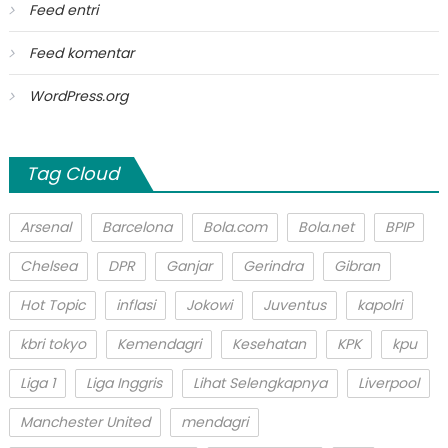
Feed entri
Feed komentar
WordPress.org
Tag Cloud
Arsenal
Barcelona
Bola.com
Bola.net
BPIP
Chelsea
DPR
Ganjar
Gerindra
Gibran
Hot Topic
inflasi
Jokowi
Juventus
kapolri
kbri tokyo
Kemendagri
Kesehatan
KPK
kpu
Liga 1
Liga Inggris
Lihat Selengkapnya
Liverpool
Manchester United
mendagri