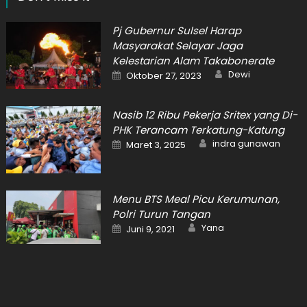
Pj Gubernur Sulsel Harap
Masyarakat Selayar Jaga
Kelestarian Alam Takabonerate
Author
Posted
Dewi
Oktober 27, 2023
on
Nasib 12 Ribu Pekerja Sritex yang Di-
PHK Terancam Terkatung-Katung
Author
Posted
indra gunawan
Maret 3, 2025
on
Menu BTS Meal Picu Kerumunan,
Polri Turun Tangan
Author
Posted
Yana
Juni 9, 2021
on