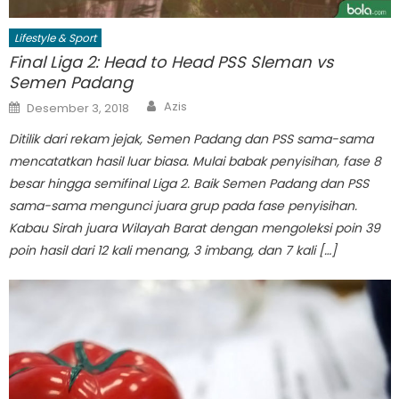
Lifestyle & Sport
Final Liga 2: Head to Head PSS Sleman vs
Semen Padang
Author
Posted
Azis
Desember 3, 2018
on
Ditilik dari rekam jejak, Semen Padang dan PSS sama-sama
mencatatkan hasil luar biasa. Mulai babak penyisihan, fase 8
besar hingga semifinal Liga 2. Baik Semen Padang dan PSS
sama-sama mengunci juara grup pada fase penyisihan.
Kabau Sirah juara Wilayah Barat dengan mengoleksi poin 39
poin hasil dari 12 kali menang, 3 imbang, dan 7 kali […]