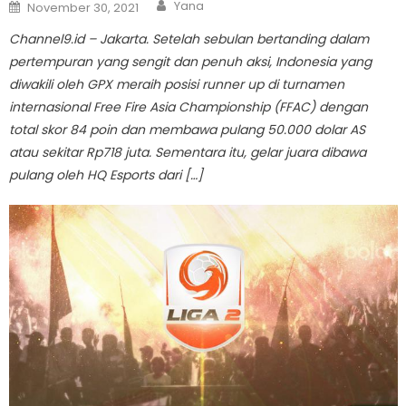
Author
Posted
Yana
November 30, 2021
on
Channel9.id – Jakarta. Setelah sebulan bertanding dalam
pertempuran yang sengit dan penuh aksi, Indonesia yang
diwakili oleh GPX meraih posisi runner up di turnamen
internasional Free Fire Asia Championship (FFAC) dengan
total skor 84 poin dan membawa pulang 50.000 dolar AS
atau sekitar Rp718 juta. Sementara itu, gelar juara dibawa
pulang oleh HQ Esports dari […]