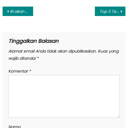
Navigasi
RI akan Tagih Malaysia Soal Komitmen Penerapan B20
Top 3 Tekno: Harga Xiaomi Redmi Note 3 Pro hingga Mario Segale
pos
Tinggalkan Balasan
Alamat email Anda tidak akan dipublikasikan.
Ruas yang
wajib ditandai
*
Komentar
*
Nama