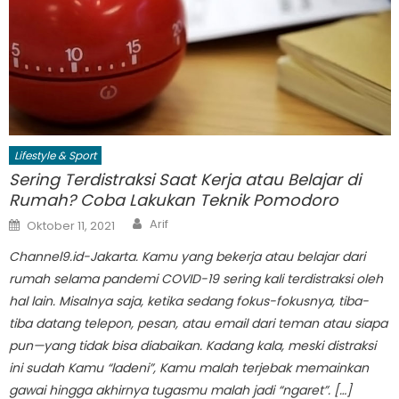
Lifestyle & Sport
Sering Terdistraksi Saat Kerja atau Belajar di
Rumah? Coba Lakukan Teknik Pomodoro
Author
Posted
Arif
Oktober 11, 2021
on
Channel9.id-Jakarta. Kamu yang bekerja atau belajar dari
rumah selama pandemi COVID-19 sering kali terdistraksi oleh
hal lain. Misalnya saja, ketika sedang fokus-fokusnya, tiba-
tiba datang telepon, pesan, atau email dari teman atau siapa
pun—yang tidak bisa diabaikan. Kadang kala, meski distraksi
ini sudah Kamu “ladeni”, Kamu malah terjebak memainkan
gawai hingga akhirnya tugasmu malah jadi “ngaret”. […]