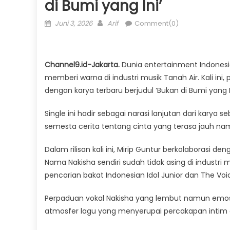
di Bumi yang Ini’
Posted
Author
Juni 3, 2026
Arif
Comment(0)
on
Channel9.id-Jakarta.
Dunia entertainment Indonesia
memberi warna di industri musik Tanah Air. Kali in
dengan karya terbaru berjudul ‘Bukan di Bumi yang In
Single ini hadir sebagai narasi lanjutan dari kary
semesta cerita tentang cinta yang terasa jauh na
Dalam rilisan kali ini, Mirip Guntur berkolaborasi 
Nama Nakisha sendiri sudah tidak asing di industri 
pencarian bakat Indonesian Idol Junior dan The Voic
Perpaduan vokal Nakisha yang lembut namun emos
atmosfer lagu yang menyerupai percakapan intim 