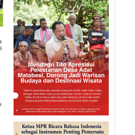
a
i
i