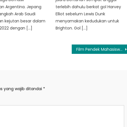
n Argentina. Jepang
terlebih dahulu berkat gol Harvey
angkah Arab Saudi
Elliot sebelum Lewis Dunk
n kejutan besar dalam
menyamakan kedudukan untuk
 2022 dengan […]
Brighton. Gol […]
Film Pendek Mahasiswa IKJ Masuk Balinale 2026 Diputar Berstatus Oscar-qualified
s yang wajib ditandai
*