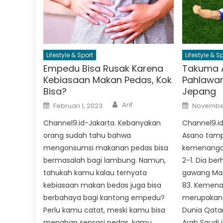
Lifestyle & Sport
Lifestyle & S
Empedu Bisa Rusak Karena
Takuma 
Kebiasaan Makan Pedas, Kok
Pahlawa
Bisa?
Jepang
Author
Posted
Posted
Arif
Februari 1, 2023
November
on
on
Channel9.id-Jakarta. Kebanyakan
Channel9.i
orang sudah tahu bahwa
Asano tamp
mengonsumsi makanan pedas bisa
kemenanga
bermasalah bagi lambung. Namun,
2-1. Dia be
tahukah kamu kalau ternyata
gawang Man
kebiasaan makan bedas juga bisa
83. Kemena
berbahaya bagi kantong empedu?
merupakan k
Perlu kamu catat, meski kamu bisa
Dunia Qata
menahan sensasi pedas, kamu
Arab Saudi 