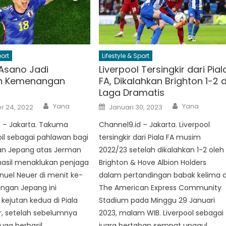
port
Lifestyle & Sport
Asano Jadi
Liverpool Tersingkir dari Pial
n Kemenangan
FA, Dikalahkan Brighton 1-2 d
Laga Dramatis
Author
Author
Posted
Yana
Yana
 24, 2022
Januari 30, 2023
on
d – Jakarta. Takuma
Channel9.id – Jakarta. Liverpool
il sebagai pahlawan bagi
tersingkir dari Piala FA musim
n Jepang atas Jerman
2022/23 setelah dikalahkan 1-2 oleh
rhasil menaklukan penjaga
Brighton & Hove Albion Holders
uel Neuer di menit ke-
dalam pertandingan babak kelima d
ngan Jepang ini
The American Express Community
ejutan kedua di Piala
Stadium pada Minggu 29 Januari
r, setelah sebelumnya
2023, malam WIB. Liverpool sebagai
juga berhasil
juara bertahan sempat unggul