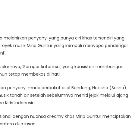
 melahirkan penyanyi yang punya ciri khas tersendiri yang
i, proyek musik Mirip Guntur yang kembali menyapa pendengar
i’.
a sebelumnya, ‘Sampai Antariksa’, yang konsisten membangun
mun tetap membekas di hati.
dengan penyanyi muda berbakat asal Bandung, Nakisha (Sasha).
musik tanah air setelah sebelumnya meniti jejak melalui ajang
e Kids Indonesia.
ional dengan nuansa dreamy khas Mirip Guntur menciptakan
antara dua insan.