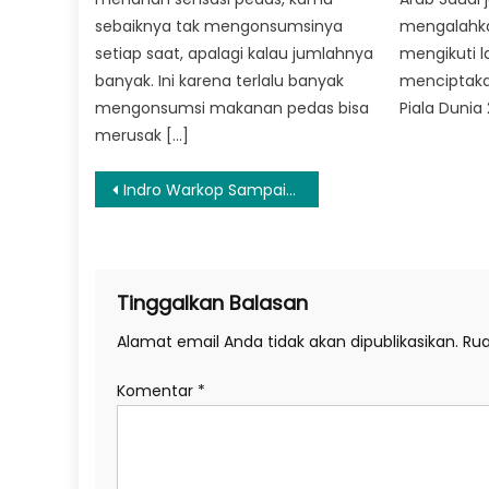
sebaiknya tak mengonsumsinya
mengalahka
setiap saat, apalagi kalau jumlahnya
mengikuti l
banyak. Ini karena terlalu banyak
menciptaka
mengonsumsi makanan pedas bisa
Piala Dunia
merusak […]
Navigasi
Indro Warkop Sampaikan Kerinduan kepada Dono dan Kasino dalam Lagu ‘Dan Aku Rindu’
pos
Tinggalkan Balasan
Alamat email Anda tidak akan dipublikasikan.
Rua
Komentar
*