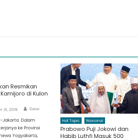
kan Resmikan
Kamijoro di Kulon
Author
Dewi
 31, 2019
d-Jakarta. Dalam
Hot Topic
Nasional
erjanya ke Provinsi
Prabowo Puji Jokowi dan
Habib Luthfi Masuk 500
imewa Yogyakarta,