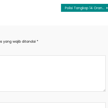
Polisi Tangkap 14 Orang dalam Kerusuhan di Stadion Lukas Enembe
s yang wajib ditandai
*