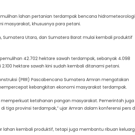
mulihan lahan pertanian terdampak bencana hidrometeorologi
i masyarakat, khususnya para petani.
h, Sumatera Utara, dan Sumatera Barat mulai kembali produktif
t pemulihan 42.702 hektare sawah terdampak, sebanyak 4.098
ari 2.100 hektare sawah kini sudah kembali ditanami petani.
Rekonstruksi (PRR) Pascabencana Sumatera Amran mengatakan
 mempercepat kebangkitan ekonomi masyarakat terdampak.
k memperkuat ketahanan pangan masyarakat. Pemerintah juga
i tiga provinsi terdampak,” ujar Amran dalam konferensi pers d
ar lahan kembali produktif, tetapi juga membantu ribuan keluar