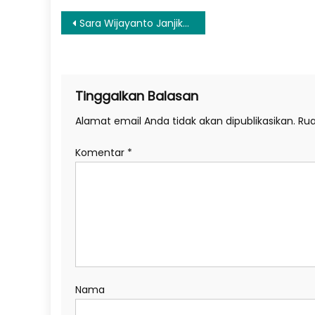
Navigasi
Sara Wijayanto Janjikan ‘Cerita Lila’ Tak Hanya Ketakutan, tapi juga Sentuh Kemanusiaan
pos
Tinggalkan Balasan
Alamat email Anda tidak akan dipublikasikan.
Rua
Komentar
*
Nama