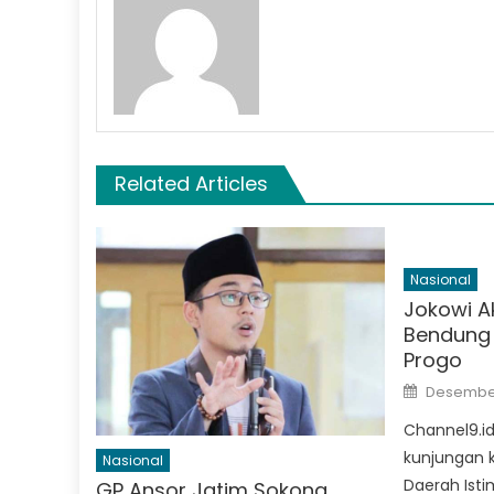
Related Articles
Nasional
Jokowi A
Bendung 
Progo
Posted
Desember
on
Channel9.i
kunjungan k
Nasional
Daerah Ist
GP Ansor Jatim Sokong