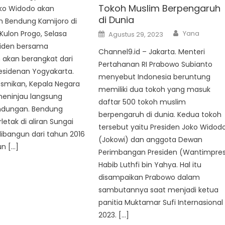
Tokoh Muslim Berpengaruh
oko Widodo akan
di Dunia
 Bendung Kamijoro di
Author
Posted
ulon Progo, Selasa
Yana
Agustus 29, 2023
on
esiden bersama
Channel9.id – Jakarta. Menteri
akan berangkat dari
Pertahanan RI Prabowo Subianto
esidenan Yogyakarta.
menyebut Indonesia beruntung
esmikan, Kepala Negara
memiliki dua tokoh yang masuk
meninjau langsung
daftar 500 tokoh muslim
endungan. Bendung
berpengaruh di dunia. Kedua tokoh
letak di aliran Sungai
tersebut yaitu Presiden Joko Widod
ibangun dari tahun 2016
(Jokowi) dan anggota Dewan
n […]
Perimbangan Presiden (Wantimpre
Habib Luthfi bin Yahya. Hal itu
disampaikan Prabowo dalam
sambutannya saat menjadi ketua
panitia Muktamar Sufi Internasional
2023. […]