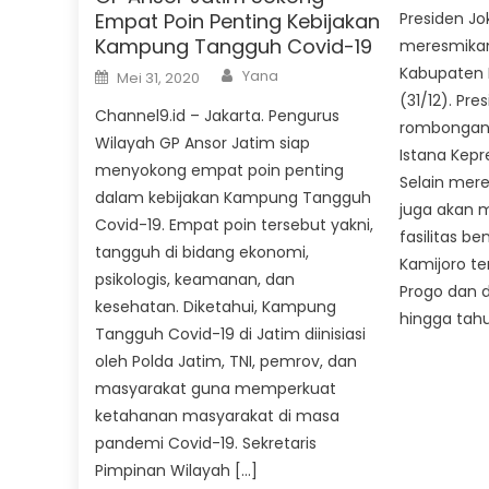
Presiden J
Empat Poin Penting Kebijakan
Kampung Tangguh Covid-19
meresmikan
Author
Kabupaten K
Posted
Yana
Mei 31, 2020
on
(31/12). Pr
Channel9.id – Jakarta. Pengurus
rombongan 
Wilayah GP Ansor Jatim siap
Istana Kepr
menyokong empat poin penting
Selain mer
dalam kebijakan Kampung Tangguh
juga akan 
Covid-19. Empat poin tersebut yakni,
fasilitas b
tangguh di bidang ekonomi,
Kamijoro ter
psikologis, keamanan, dan
Progo dan d
kesehatan. Diketahui, Kampung
hingga tahu
Tangguh Covid-19 di Jatim diinisiasi
oleh Polda Jatim, TNI, pemrov, dan
masyarakat guna memperkuat
ketahanan masyarakat di masa
pandemi Covid-19. Sekretaris
Pimpinan Wilayah […]