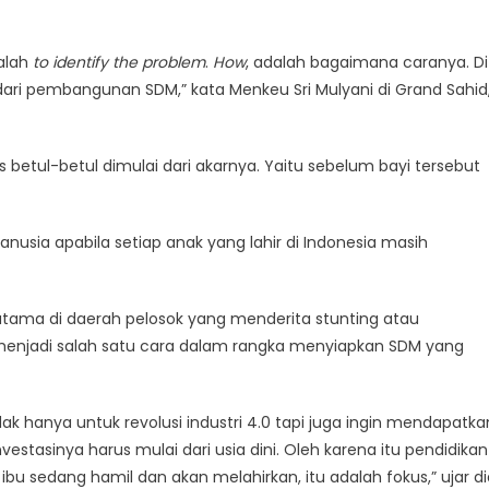
alah
to identify the problem
.
How
, adalah bagaimana caranya. Di
 dari pembangunan SDM,” kata Menkeu Sri Mulyani di Grand Sahid
betul-betul dimulai dari akarnya. Yaitu sebelum bayi tersebut
nusia apabila setiap anak yang lahir di Indonesia masih
utama di daerah pelosok yang menderita stunting atau
 menjadi salah satu cara dalam rangka menyiapkan SDM yang
idak hanya untuk revolusi industri 4.0 tapi juga ingin mendapatka
vestasinya harus mulai dari usia dini. Oleh karena itu pendidikan
bu sedang hamil dan akan melahirkan, itu adalah fokus,” ujar di