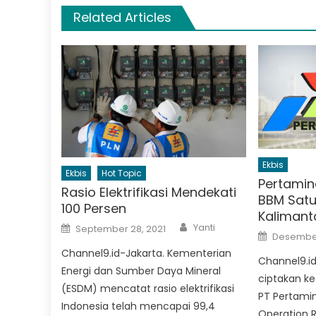
Related Articles
Ekbis
Ekbis
Hot Topic
Pertamina
Rasio Elektrifikasi Mendekati
BBM Satu
100 Persen
Kalimant
Author
Posted
Yanti
September 28, 2021
Posted
on
Desember
on
Channel9.id-Jakarta. Kementerian
Channel9.id
Energi dan Sumber Daya Mineral
ciptakan ke
(ESDM) mencatat rasio elektrifikasi
PT Pertamin
Indonesia telah mencapai 99,4
Operation 