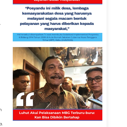
,
n
a.