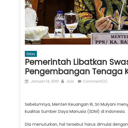
Ekbis
Pemerintah Libatkan Swas
Pengembangan Tenaga K
Posted
Author
Januari 14, 2019
Azis
Comment(0)
on
Sebelumnya, Menteri Keuangan RI, Sri Mulyani men
kualitas Sumber Daya Manusia (SDM) di Indonesia.
Dia menuturkan, hal tersebut harus dimulai denga