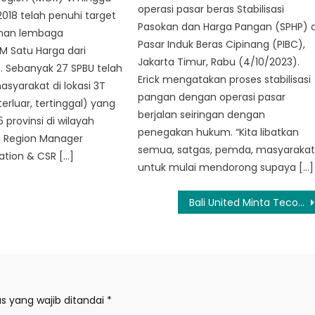
operasi pasar beras Stabilisasi
018 telah penuhi target
Pasokan dan Harga Pangan (SPHP) d
an lembaga
Pasar Induk Beras Cipinang (PIBC),
M Satu Harga dari
Jakarta Timur, Rabu (4/10/2023).
. Sebanyak 27 SPBU telah
Erick mengatakan proses stabilisasi
syarakat di lokasi 3T
pangan dengan operasi pasar
erluar, tertinggal) yang
berjalan seiringan dengan
5 provinsi di wilayah
penegakan hukum. “Kita libatkan
. Region Manager
semua, satgas, pemda, masyaraka
ion & CSR […]
untuk mulai mendorong supaya […]
Bali United Minta Teco Penuhi Tuntutan Suporter
s yang wajib ditandai
*