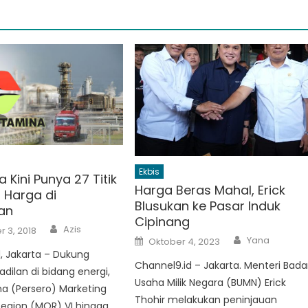
Ekbis
 Kini Punya 27 Titik
Harga Beras Mahal, Erick
 Harga di
Blusukan ke Pasar Induk
an
Cipinang
Author
Azis
 3, 2018
Author
Posted
Yana
Oktober 4, 2023
on
, Jakarta – Dukung
Channel9.id – Jakarta. Menteri Bad
adilan di bidang energi,
Usaha Milik Negara (BUMN) Erick
a (Persero) Marketing
Thohir melakukan peninjauan
Region (MOR) VI hingga