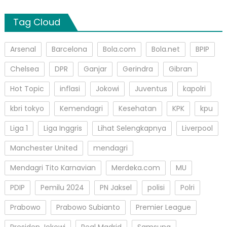
Tag Cloud
Arsenal
Barcelona
Bola.com
Bola.net
BPIP
Chelsea
DPR
Ganjar
Gerindra
Gibran
Hot Topic
inflasi
Jokowi
Juventus
kapolri
kbri tokyo
Kemendagri
Kesehatan
KPK
kpu
Liga 1
Liga Inggris
Lihat Selengkapnya
Liverpool
Manchester United
mendagri
Mendagri Tito Karnavian
Merdeka.com
MU
PDIP
Pemilu 2024
PN Jaksel
polisi
Polri
Prabowo
Prabowo Subianto
Premier League