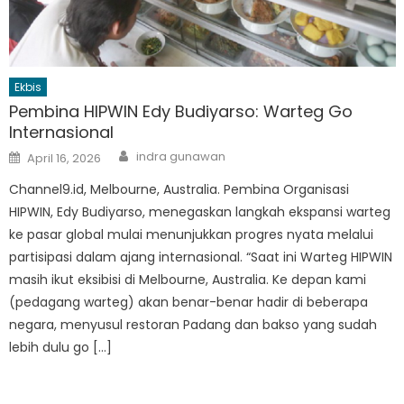
Ekbis
Pembina HIPWIN Edy Budiyarso: Warteg Go
Internasional
Author
Posted
indra gunawan
April 16, 2026
on
Channel9.id, Melbourne, Australia. Pembina Organisasi
HIPWIN, Edy Budiyarso, menegaskan langkah ekspansi warteg
ke pasar global mulai menunjukkan progres nyata melalui
partisipasi dalam ajang internasional. “Saat ini Warteg HIPWIN
masih ikut eksibisi di Melbourne, Australia. Ke depan kami
(pedagang warteg) akan benar-benar hadir di beberapa
negara, menyusul restoran Padang dan bakso yang sudah
lebih dulu go […]