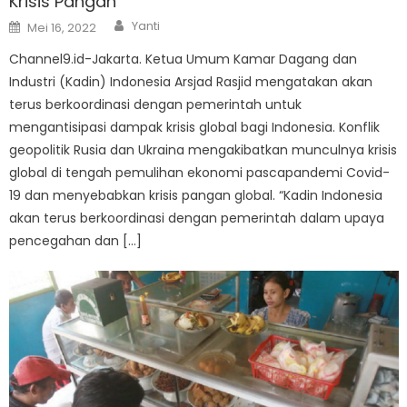
Krisis Pangan
Author
Posted
Yanti
Mei 16, 2022
on
Channel9.id-Jakarta. Ketua Umum Kamar Dagang dan
Industri (Kadin) Indonesia Arsjad Rasjid mengatakan akan
terus berkoordinasi dengan pemerintah untuk
mengantisipasi dampak krisis global bagi Indonesia. Konflik
geopolitik Rusia dan Ukraina mengakibatkan munculnya krisis
global di tengah pemulihan ekonomi pascapandemi Covid-
19 dan menyebabkan krisis pangan global. “Kadin Indonesia
akan terus berkoordinasi dengan pemerintah dalam upaya
pencegahan dan […]