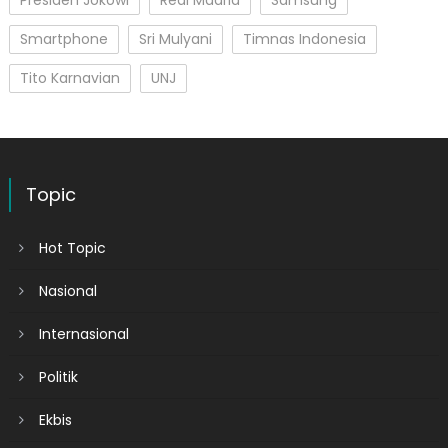
Presiden Jokowi
Real Madrid
Samsung
Smartphone
Sri Mulyani
Timnas Indonesia
Tito Karnavian
UNJ
Topic
Hot Topic
Nasional
Internasional
Politik
Ekbis