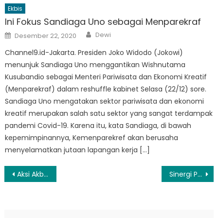
Ekbis
Ini Fokus Sandiaga Uno sebagai Menparekraf
Author
Posted
Dewi
Desember 22, 2020
on
Channel9.id-Jakarta. Presiden Joko Widodo (Jokowi)
menunjuk Sandiaga Uno menggantikan Wishnutama
Kusubandio sebagai Menteri Pariwisata dan Ekonomi Kreatif
(Menparekraf) dalam reshuffle kabinet Selasa (22/12) sore.
Sandiaga Uno mengatakan sektor pariwisata dan ekonomi
kreatif merupakan salah satu sektor yang sangat terdampak
pandemi Covid-19. Karena itu, kata Sandiaga, di bawah
kepemimpinannya, Kemenparekref akan berusaha
menyelamatkan jutaan lapangan kerja […]
Navigasi
Aksi Akbar Ojol Hari Ini: Offbid Massal, Geruduk Istana hingga DPR
Sinergi Pemerintah dan Swasta Serap Panen Kedelai Lokal
pos