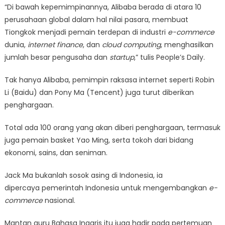
“Di bawah kepemimpinannya, Alibaba berada di atara 10
perusahaan global dalam hal nilai pasara, membuat
Tiongkok menjadi pemain terdepan di industri
e-commerce
dunia,
internet finance
, dan
cloud computing
, menghasilkan
jumlah besar pengusaha dan
startup
,” tulis People’s Daily.
Tak hanya Alibaba, pemimpin raksasa internet seperti Robin
Li (Baidu) dan Pony Ma (Tencent) juga turut diberikan
penghargaan.
Total ada 100 orang yang akan diberi penghargaan, termasuk
juga pemain basket Yao Ming, serta tokoh dari bidang
ekonomi, sains, dan seniman.
Jack Ma bukanlah sosok asing di Indonesia, ia
dipercaya pemerintah Indonesia untuk mengembangkan
e-
commerce
nasional.
Mantan guru Bahasa Inggris itu juga hadir pada pertemuan