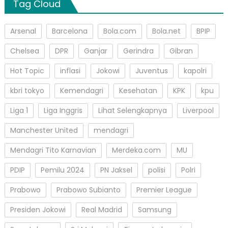
Tag Cloud
Arsenal
Barcelona
Bola.com
Bola.net
BPIP
Chelsea
DPR
Ganjar
Gerindra
Gibran
Hot Topic
inflasi
Jokowi
Juventus
kapolri
kbri tokyo
Kemendagri
Kesehatan
KPK
kpu
Liga 1
Liga Inggris
Lihat Selengkapnya
Liverpool
Manchester United
mendagri
Mendagri Tito Karnavian
Merdeka.com
MU
PDIP
Pemilu 2024
PN Jaksel
polisi
Polri
Prabowo
Prabowo Subianto
Premier League
Presiden Jokowi
Real Madrid
Samsung