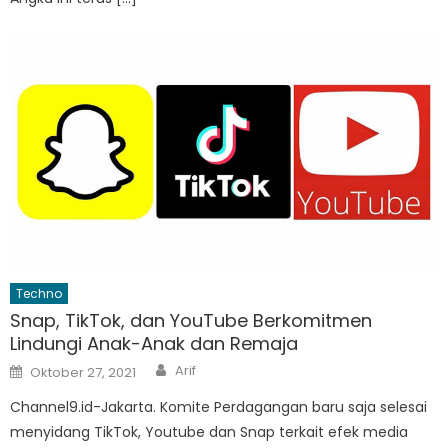
Techno
Snap, TikTok, dan YouTube Berkomitmen
Lindungi Anak-Anak dan Remaja
Author
Posted
Arif
Oktober 27, 2021
on
Channel9.id-Jakarta. Komite Perdagangan baru saja selesai
menyidang TikTok, Youtube dan Snap terkait efek media