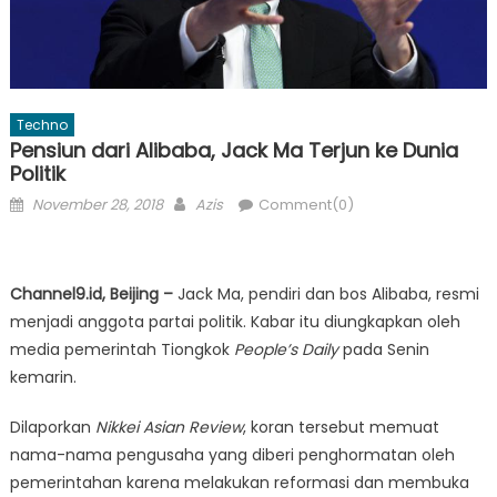
Techno
Pensiun dari Alibaba, Jack Ma Terjun ke Dunia
Politik
Posted
Author
November 28, 2018
Azis
Comment(0)
on
Channel9.id, Beijing –
Jack Ma, pendiri dan bos Alibaba, resmi
menjadi anggota partai politik. Kabar itu diungkapkan oleh
media pemerintah Tiongkok
People’s Daily
pada Senin
kemarin.
Dilaporkan
Nikkei Asian Review
, koran tersebut memuat
nama-nama pengusaha yang diberi penghormatan oleh
pemerintahan karena melakukan reformasi dan membuka