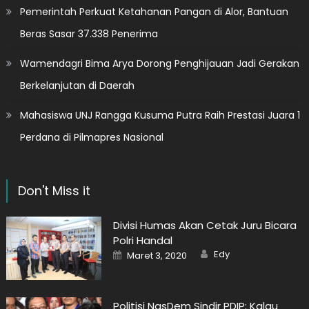
Pemerintah Perkuat Ketahanan Pangan di Alor, Bantuan
Beras Sasar 37.338 Penerima
Wamendagri Bima Arya Dorong Penghijauan Jadi Gerakan
Berkelanjutan di Daerah
Mahasiswa UNJ Rangga Kusuma Putra Raih Prestasi Juara 1
Perdana di Pilmapres Nasional
Don't Miss it
Divisi Humas Akan Cetak Juru Bicara
Polri Handal
Author
Posted
Edy
Maret 3, 2020
on
Politisi NasDem Sindir PDIP: Kalau