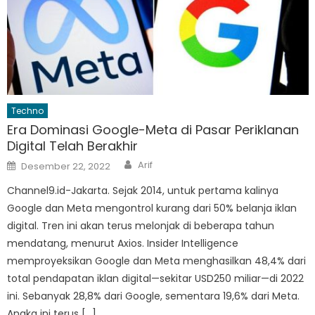
Techno
Era Dominasi Google-Meta di Pasar Periklanan
Digital Telah Berakhir
Author
Posted
Arif
Desember 22, 2022
on
Channel9.id-Jakarta. Sejak 2014, untuk pertama kalinya
Google dan Meta mengontrol kurang dari 50% belanja iklan
digital. Tren ini akan terus melonjak di beberapa tahun
mendatang, menurut Axios. Insider Intelligence
memproyeksikan Google dan Meta menghasilkan 48,4% dari
total pendapatan iklan digital—sekitar USD250 miliar—di 2022
ini. Sebanyak 28,8% dari Google, sementara 19,6% dari Meta.
Angka ini terus […]