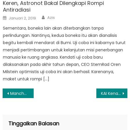
Keren, Astronot Bakal Dilengkapi Rompi
Antiradiasi
Author
Posted
Azis
Januari 2, 2019
on
Sementara, boneka lain akan diterbangkan tanpa
perlindungan. Nantinya, kedua boneka itu akan dianalisis
begitu kembali mendarat di Bumi. Uji coba ini kabarnya turut
menjadi pertimbangan untuk kelanjutan misi penerbangan
manusia ke ruang angkasa. Kendati uji coba baru
dilaksanakan pada akhir tahun depan, CEO StemRad Oren
Milstein optimistis uji coba ini akan berhasil. Karenanya,
maket untuk rompi […]
Navigasi
Manchester United Berminat Gaet Bek FC Porto
KAI Kenalkan Inovasi Kereta Kesehatan Warga Terpencil ke ASEAN
pos
Tinggalkan Balasan