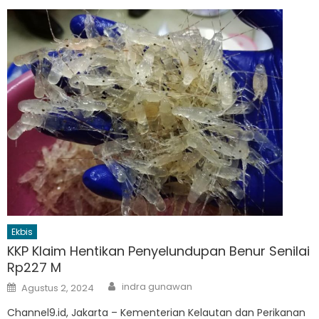
Ekbis
KKP Klaim Hentikan Penyelundupan Benur Senilai
Rp227 M
Author
Posted
indra gunawan
Agustus 2, 2024
on
Channel9.id, Jakarta – Kementerian Kelautan dan Perikanan