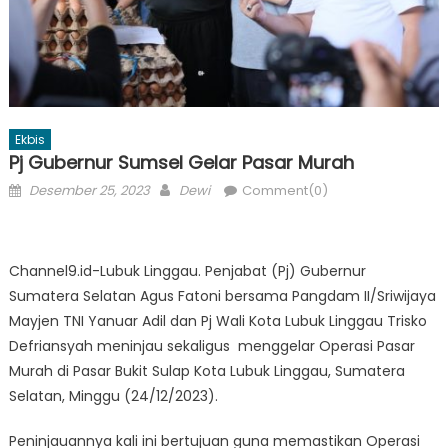
Ekbis
Pj Gubernur Sumsel Gelar Pasar Murah
Posted
Author
Desember 25, 2023
Dewi
Comment(0)
on
Channel9.id-Lubuk Linggau. Penjabat (Pj) Gubernur
Sumatera Selatan Agus Fatoni bersama Pangdam II/Sriwijaya
Mayjen TNI Yanuar Adil dan Pj Wali Kota Lubuk Linggau Trisko
Defriansyah meninjau sekaligus menggelar Operasi Pasar
Murah di Pasar Bukit Sulap Kota Lubuk Linggau, Sumatera
Selatan, Minggu (24/12/2023).
Peninjauannya kali ini bertujuan guna memastikan Operasi