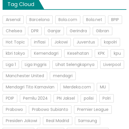
Tag Cloud
Arsenal
Barcelona
Bola.com
Bola.net
BPIP
Chelsea
DPR
Ganjar
Gerindra
Gibran
Hot Topic
inflasi
Jokowi
Juventus
kapolri
kbri tokyo
Kemendagri
Kesehatan
KPK
kpu
Liga 1
Liga Inggris
Lihat Selengkapnya
Liverpool
Manchester United
mendagri
Mendagri Tito Karnavian
Merdeka.com
MU
PDIP
Pemilu 2024
PN Jaksel
polisi
Polri
Prabowo
Prabowo Subianto
Premier League
Presiden Jokowi
Real Madrid
Samsung