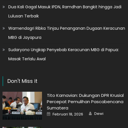
Dua Kali Gagal Masuk IPDN, Ramdhan Bangkit hingga Jadi
Lulusan Terbaik
Wamendagri Ribka Tinjau Penanganan Dugaan Keracunan
MBG di Jayapura
Sudaryono Ungkap Penyebab Keracunan MBG di Papua:
Masak Terlalu Awal
Don't Miss it
Tito Karnavian: Dukungan DPR Krusial
Percepat Pemulihan Pascabencana
Sumatera
Author
Posted
Dewi
Februari 18, 2026
on