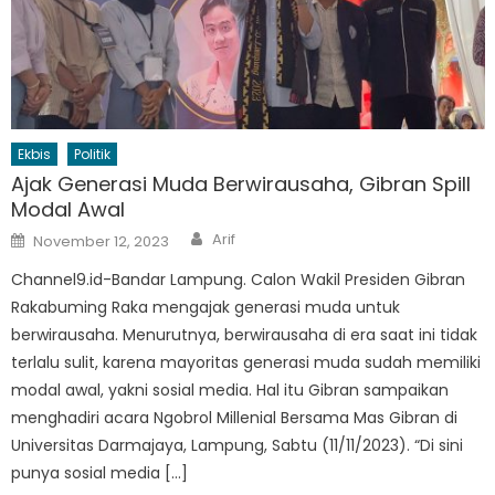
Ekbis
Politik
Ajak Generasi Muda Berwirausaha, Gibran Spill
Modal Awal
Author
Posted
Arif
November 12, 2023
on
Channel9.id-Bandar Lampung. Calon Wakil Presiden Gibran
Rakabuming Raka mengajak generasi muda untuk
berwirausaha. Menurutnya, berwirausaha di era saat ini tidak
terlalu sulit, karena mayoritas generasi muda sudah memiliki
modal awal, yakni sosial media. Hal itu Gibran sampaikan
menghadiri acara Ngobrol Millenial Bersama Mas Gibran di
Universitas Darmajaya, Lampung, Sabtu (11/11/2023). “Di sini
punya sosial media […]