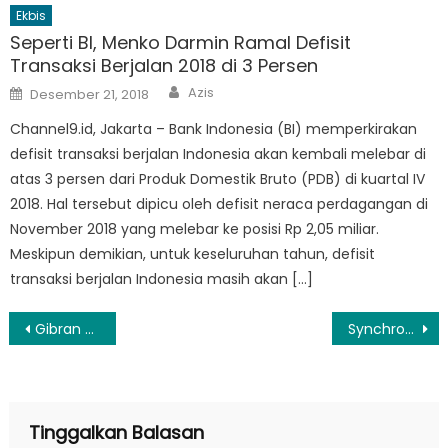
Ekbis
Seperti BI, Menko Darmin Ramal Defisit
Transaksi Berjalan 2018 di 3 Persen
Author
Posted
Azis
Desember 21, 2018
on
Channel9.id, Jakarta – Bank Indonesia (BI) memperkirakan
defisit transaksi berjalan Indonesia akan kembali melebar di
atas 3 persen dari Produk Domestik Bruto (PDB) di kuartal IV
2018. Hal tersebut dipicu oleh defisit neraca perdagangan di
November 2018 yang melebar ke posisi Rp 2,05 miliar.
Meskipun demikian, untuk keseluruhan tahun, defisit
transaksi berjalan Indonesia masih akan […]
Navigasi
Gibran Serap Aspirasi Tokoh Bolaang Mongondow
Synchronize Fest Pastikan Kembali Digelar Tahun 2024
pos
Tinggalkan Balasan