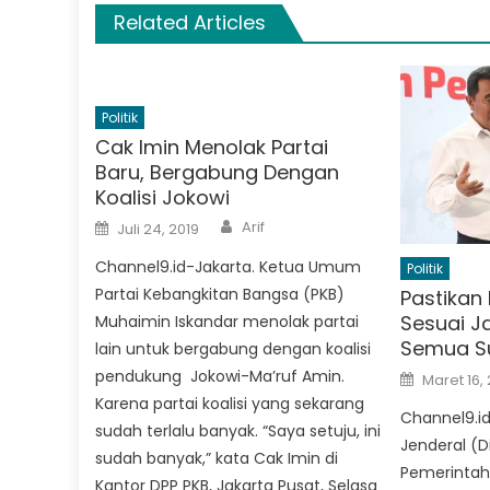
Related Articles
Politik
Cak Imin Menolak Partai
Baru, Bergabung Dengan
Koalisi Jokowi
Author
Posted
Arif
Juli 24, 2019
on
Channel9.id-Jakarta. Ketua Umum
Politik
Partai Kebangkitan Bangsa (PKB)
Pastikan 
Sesuai J
Muhaimin Iskandar menolak partai
Semua Su
lain untuk bergabung dengan koalisi
Posted
pendukung Jokowi-Ma’ruf Amin.
Maret 16,
on
Karena partai koalisi yang sekarang
Channel9.id
sudah terlalu banyak. “Saya setuju, ini
Jenderal (Di
sudah banyak,” kata Cak Imin di
Pemerinta
Kantor DPP PKB, Jakarta Pusat, Selasa