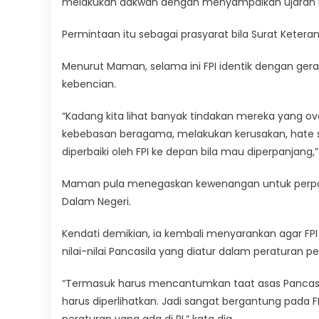
melakukan dakwah dengan menyampaikan ujaran ke
Permintaan itu sebagai prasyarat bila Surat Ketera
Menurut Maman, selama ini FPI identik dengan ge
kebencian.
“Kadang kita lihat banyak tindakan mereka yang over
kebebasan beragama, melakukan kerusakan, hate s
diperbaiki oleh FPI ke depan bila mau diperpanjan
Maman pula menegaskan kewenangan untuk perpan
Dalam Negeri.
Kendati demikian, ia kembali menyarankan agar FP
nilai-nilai Pancasila yang diatur dalam peraturan
“Termasuk harus mencantumkan taat asas Pancasila, l
harus diperlihatkan. Jadi sangat bergantung pada F
peraturan yang ada di RI,” kata dia.