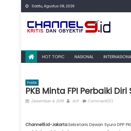
Skip
Sabtu, Agustus 08, 2026
to
content
HOT TOPIC
NASIONAL
INTERNASIONA
Politik
PKB Minta FPI Perbaiki Di
Posted
Author
Desember 4, 2019
Arif
Comment(0)
on
Channel9.id-Jakarta
.Sekretaris Dewan Syura DPP P