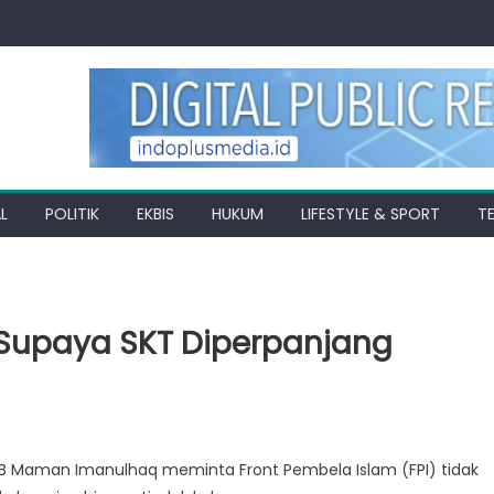
L
POLITIK
EKBIS
HUKUM
LIFESTYLE & SPORT
T
ri Supaya SKT Diperpanjang
KB Maman Imanulhaq meminta Front Pembela Islam (FPI) tidak