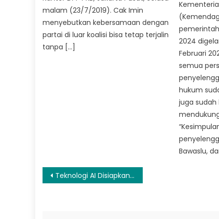
Kementeria
malam (23/7/2019). Cak Imin
(Kemendagr
menyebutkan kebersamaan dengan
pemerintah
partai di luar koalisi bisa tetap terjalin
2024 digelar
tanpa […]
Februari 20
semua pers
penyelengg
hukum suda
juga sudah
mendukung
“Kesimpula
penyelengga
Bawaslu, da
Navigasi
Teknologi AI Disiapkan Demi Ganti Eselon
pos