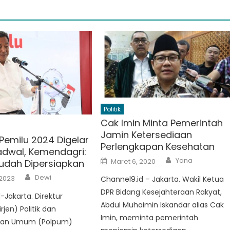
Politik
Cak Imin Minta Pemerintah
Jamin Ketersediaan
Pemilu 2024 Digelar
Perlengkapan Kesehatan
adwal, Kemendagri:
Author
Posted
Yana
Maret 6, 2020
dah Dipersiapkan
on
Author
Dewi
 2023
Channel9.id – Jakarta. Wakil Ketua
DPR Bidang Kesejahteraan Rakyat,
-Jakarta. Direktur
Abdul Muhaimin Iskandar alias Cak
rjen) Politik dan
Imin, meminta pemerintah
han Umum (Polpum)