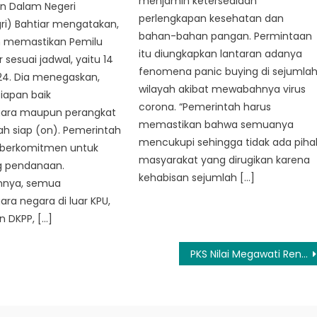
menjamin ketersediaan
n Dalam Negeri
perlengkapan kesehatan dan
i) Bahtiar mengatakan,
bahan-bahan pangan. Permintaan
 memastikan Pemilu
itu diungkapkan lantaran adanya
 sesuai jadwal, yaitu 14
fenomena panic buying di sejumla
24. Dia menegaskan,
wilayah akibat mewabahnya virus
iapan baik
corona. “Pemerintah harus
ara maupun perangkat
memastikan bahwa semuanya
h siap (on). Pemerintah
mencukupi sehingga tidak ada piha
 berkomitmen untuk
masyarakat yang dirugikan karena
 pendanaan.
kehabisan sejumlah […]
nnya, semua
ra negara di luar KPU,
n DKPP, […]
PKS Nilai Megawati Rendahkan Martabat Prabowo Terkait Pernyataan ‘Stateless’