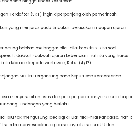
bencian hingga tindak kekerasan.
ngan Terdaftar (SKT) ingin diperpanjang oleh pemerintah.
rakan yang menjurus pada tindakan perusakan maupun ujaran
 acting bahkan melanggar nilai-nilai konstitusi kita soal
peech, dakwah-dakwah ujaran kebencian, nah itu yang harus
g,” kata Maman kepada wartawan, Rabu (4/12)
jangan SKT itu tergantung pada keputusan Kementerian
I bisa menyesuaikan asas dan pola pergerakannya sesuai denga
 perundang-undangan yang berlaku.
alu tak mengusung ideologi di luar nilai-nilai Pancasila, nah i
PI sendiri menyesuaikan organisasinya itu sesuai UU dan