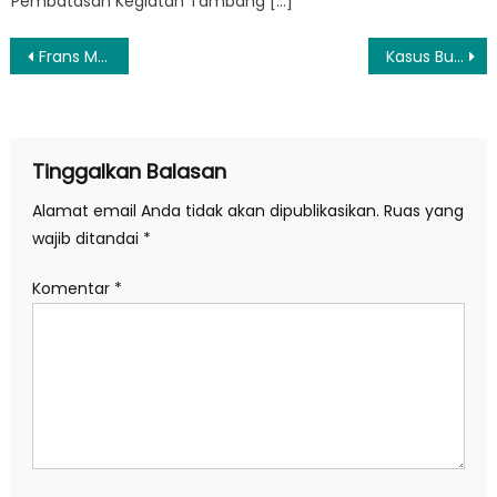
Pembatasan Kegiatan Tambang […]
Navigasi
Frans Maniagasi: Pemekaran Papua, Kepentingan Strategis Nasional
Kasus Bupati Ade Yasin, KPK Panggil Kepala BPK Jabar
pos
Tinggalkan Balasan
Alamat email Anda tidak akan dipublikasikan.
Ruas yang
wajib ditandai
*
Komentar
*