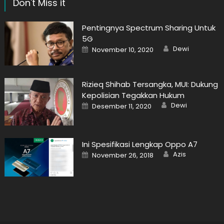
Don't Miss it
Pentingnya Spectrum Sharing Untuk
5G
Author
Posted
Dewi
November 10, 2020
on
Rizieq Shihab Tersangka, MUI: Dukung
Kepolisian Tegakkan Hukum
Author
Posted
Dewi
Desember 11, 2020
on
Ini Spesifikasi Lengkap Oppo A7
Author
Posted
Azis
November 26, 2018
on