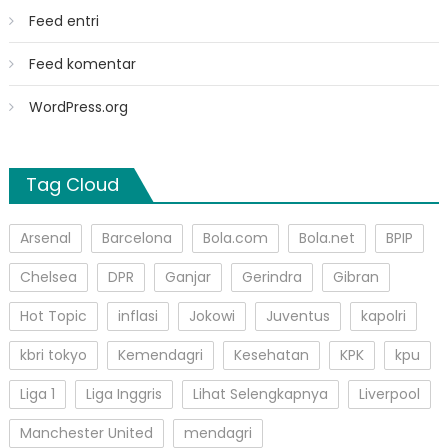
Feed entri
Feed komentar
WordPress.org
Tag Cloud
Arsenal
Barcelona
Bola.com
Bola.net
BPIP
Chelsea
DPR
Ganjar
Gerindra
Gibran
Hot Topic
inflasi
Jokowi
Juventus
kapolri
kbri tokyo
Kemendagri
Kesehatan
KPK
kpu
Liga 1
Liga Inggris
Lihat Selengkapnya
Liverpool
Manchester United
mendagri