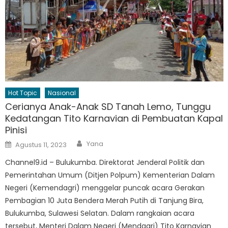
Hot Topic
Nasional
Cerianya Anak-Anak SD Tanah Lemo, Tunggu
Kedatangan Tito Karnavian di Pembuatan Kapal
Pinisi
Author
Posted
Yana
Agustus 11, 2023
on
Channel9.id – Bulukumba. Direktorat Jenderal Politik dan
Pemerintahan Umum (Ditjen Polpum) Kementerian Dalam
Negeri (Kemendagri) menggelar puncak acara Gerakan
Pembagian 10 Juta Bendera Merah Putih di Tanjung Bira,
Bulukumba, Sulawesi Selatan. Dalam rangkaian acara
tersebut, Menteri Dalam Negeri (Mendagri) Tito Karnavian