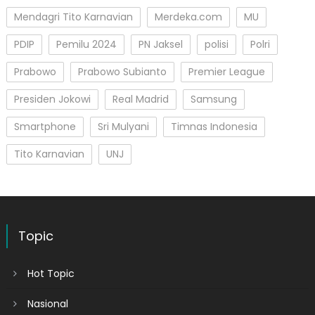
Mendagri Tito Karnavian
Merdeka.com
MU
PDIP
Pemilu 2024
PN Jaksel
polisi
Polri
Prabowo
Prabowo Subianto
Premier League
Presiden Jokowi
Real Madrid
Samsung
Smartphone
Sri Mulyani
Timnas Indonesia
Tito Karnavian
UNJ
Topic
Hot Topic
Nasional