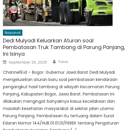
Nasional
Dedi Mulyadi Keluarkan Aturan soal
Pembatasan Truk Tambang di Parung Panjang,
Ini Isinya
Author
Posted
Yana
September 25, 2025
on
Channel9.id – Bogor. Gubernur Jawa Barat Dedi Mulyadi
mengeluarkan aturan baru soal pembatasan kendaraan
pengangkut hasil tambang di wilayah Kecamatan Parung
Panjang, Kabupaten Bogor, Jawa Barat. Pembatasan ini
dilakukan mengingat banyaknya kasus kecelakaan dan
masalah kesehatan masyarakat di sekitar jalan utama
Parung Panjang. Pembatasan itu tertuang dalam Surat
Edaran Nomor 144/HUB.01.01.01/PEREK tentang Pengaturan