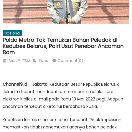
Nasional
Polda Metro Tak Temukan Bahan Peledak di
Kedubes Belarus, Polri Usut Penebar Ancaman
Bom
Posted
Author
Mei 19, 2022
Yana
Comment(0)
on
Channel9.id – Jakarta.
Kedutaan Besar Republik Belarus di
Jakarta disebut mendapatkan teror bom melalui surat
elektronik alias e-mail pada Rabu 18 Mei 2022 pagi. Adapun
ancaman tersebut diketahui berbahasa Rusia.
Kepolisian lantas memeriksa hal tersebut. Pihak kepolisian
memastikan tidak menemukan adanya bahan peledak